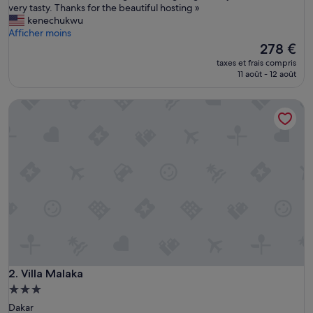
n
very tasty. Thanks for the beautiful hosting »
(1 avis)
c
kenechukwu
r
Afficher moins
e
Le
278 €
d
nouveau
taxes et frais compris
i
prix
11 août - 12 août
b
est
l
de
Villa Malaka
y
278 €
b
e
a
u
t
i
f
u
l
.
I
t
s
Villa Malaka
2. Villa Malaka
h
Hébergement
o
3.0 étoiles
Dakar
u