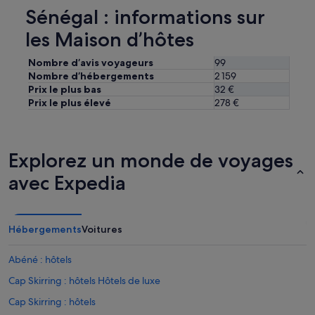
Sénégal : informations sur
u
l
les Maison d’hôtes
o
n
Nombre d’avis voyageurs
99
g
d
Nombre d’hébergements
2 159
u
Prix le plus bas
32 €
s
Prix le plus élevé
278 €
é
j
o
u
Explorez un monde de voyages
r
.
avec Expedia
L
’
h
é
Hébergements
Voitures
b
e
Abéné : hôtels
r
g
Cap Skirring : hôtels Hôtels de luxe
e
Cap Skirring : hôtels
m