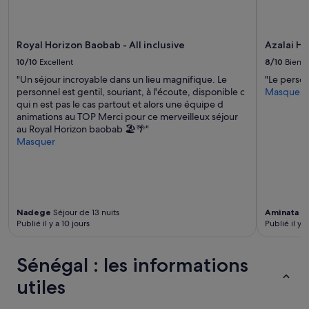
s
e
Des
f
g
conditions
o
r
supplémentaires
r
Royal Horizon Baobab - All inclusive
Azalai Ho
a
peuvent
t
n
s’appliquer.
10/10
Excellent
8/10
Bien
h
d
e
"Un séjour incroyable dans un lieu magnifique. Le
"Le person
e
b
personnel est gentil, souriant, à l'écoute, disponible c
Masquer
d
e
qui n est pas le cas partout et alors une équipe d
i
a
animations au TOP Merci pour ce merveilleux séjour
s
u
au Royal Horizon baobab 🏖️🌴"
p
t
Masquer
o
i
n
f
i
u
b
l
i
h
l
o
Nadege
Séjour de 13 nuits
Aminata
Sé
i
Publié il y a 10 jours
Publié il y 
s
t
t
é
i
t
Sénégal : les informations
n
o
g
utiles
u
»
t
a