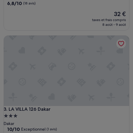
6.8
6,8/10
(18 avis)
l
sur
d
Le
32 €
10,
b
nouveau
(18 avis)
e
taxes et frais compris
prix
8 août - 9 août
t
est
o
de
p
LA VILLA 126 Dakar
32 €
3
o
n
t
h
e
B
e
s
t
p
l
a
LA VILLA 126 Dakar
3. LA VILLA 126 Dakar
c
e
Hébergement
s
3.0 étoiles
Dakar
t
10.0
10/10
Exceptionnel
(1 avis)
o