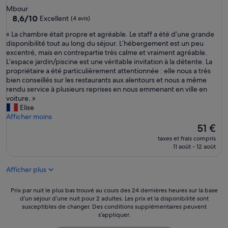
p
3.0 étoiles
n
Mbour
e
8.6
a
8,6/10
Excellent
(4 avis)
r
sur
g
n
«
« La chambre était propre et agréable. Le staff a été d’une grande
10,
e
i
L
disponibilité tout au long du séjour. L’hébergement est un peu
Excellent,
r
c
a
excentré, mais en contrepartie très calme et vraiment agréable.
(4 avis)
h
e
c
L’espace jardin/piscine est une véritable invitation à la détente. La
a
s
h
propriétaire a été particulièrement attentionnée : elle nous a très
s
t
a
bien conseillés sur les restaurants aux alentours et nous a même
a
a
m
rendu service à plusieurs reprises en nous emmenant en ville en
b
f
b
voiture. »
i
f
r
Elise
g
,
e
Afficher moins
l
c
é
Le
51 €
a
l
t
nouveau
u
e
taxes et frais compris
a
prix
g
11 août - 12 août
a
i
est
h
n
t
de
a
r
Afficher plus
p
51 €
l
o
r
w
o
o
Prix
Prix par nuit le plus bas trouvé au cours des 24 dernières heures sur la base
a
m
p
d’un séjour d’une nuit pour 2 adultes. Les prix et la disponibilité sont
par
y
a
susceptibles de changer. Des conditions supplémentaires peuvent
r
nuit
s
n
s’appliquer.
e
le
.
d
e
plus