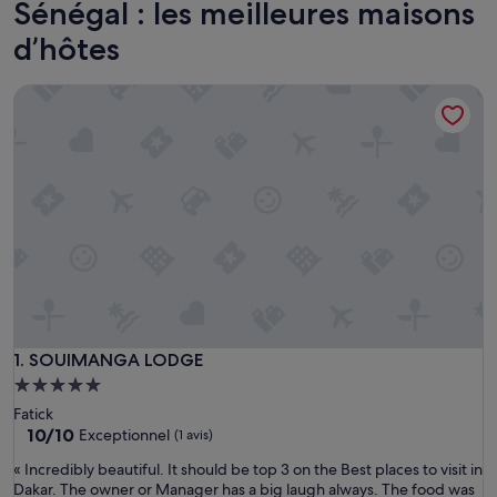
Sénégal : les meilleures maisons
d’hôtes
SOUIMANGA LODGE
SOUIMANGA LODGE
1. SOUIMANGA LODGE
Hébergement
5.0 étoiles
Fatick
10.0
10/10
Exceptionnel
(1 avis)
sur
«
« Incredibly beautiful. It should be top 3 on the Best places to visit in
10,
I
Dakar. The owner or Manager has a big laugh always. The food was
Exceptionnel,