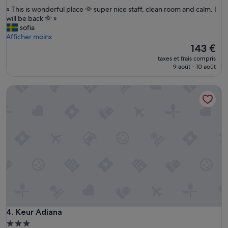
sur
v
«
« This is wonderful place 🌞 super nice staff, clean room and calm. I
10,
i
T
will be back 🌞 »
Exceptionnel,
s
h
sofia
(1 avis)
i
i
Afficher moins
t
s
Le
143 €
i
i
nouveau
taxes et frais compris
n
s
prix
9 août - 10 août
D
w
est
a
o
de
Keur Adiana
k
n
143 €
a
d
r
e
.
r
T
f
h
u
e
l
o
p
w
l
n
a
e
c
r
e
o
🌞
r
s
Keur Adiana
4. Keur Adiana
M
u
Hébergement
a