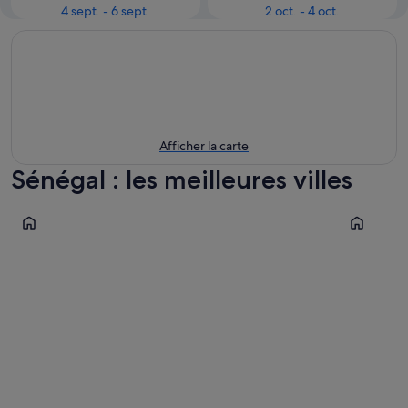
4 sept. - 6 sept.
2 oct. - 4 oct.
Afficher la carte
Sénégal : les meilleures villes
Dakar
La Somon
Dakar
La Som