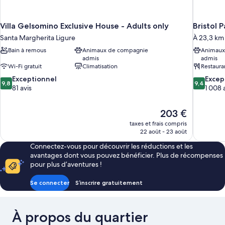
Villa Gelsomino Exclusive House - Adults only
Bristol 
Santa Margherita Ligure
À 23,3 km 
Bain à remous
Animaux de compagnie
Animaux
admis
admis
Wi-Fi gratuit
Climatisation
Restaura
9.8
9.4
Exceptionnel
Excep
9,8
9,4
sur
sur
81 avis
1 008 
10,
10,
Exceptionnel,
Exception
Le
203 €
81 avis
1 008 avis
nouveau
taxes et frais compris
prix
22 août - 23 août
est
Connectez-vous pour découvrir les réductions et les
de
avantages dont vous pouvez bénéficier. Plus de récompenses
203 €
pour plus d’aventures !
Se connecter
S’inscrire gratuitement
À propos du quartier