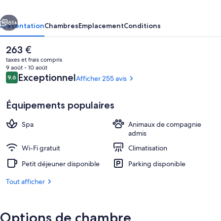
cédent
Suivant
61+
Présentation
Chambres
Emplacement
Conditions
Le
263 €
prix
taxes et frais compris
actuel
9 août - 10 août
est
Avis
Exceptionnel
9,6
Afficher 255 avis
9,6 sur 10
de
voyageurs
263 €.
Équipements populaires
Spa
Animaux de compagnie
Jardin
admis
Wi-Fi gratuit
Climatisation
Petit déjeuner disponible
Parking disponible
Tout afficher
Options de chambre