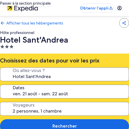
Passer à la section principale
Obtenir l’appli
Afficher tous les hébergements
Hôte professionnel
Hotel Sant'Andrea
Hébergement
3.0 étoiles
Choisissez des dates pour voir les prix
Où allez-vous ?
Dates
Voyageurs
Rechercher