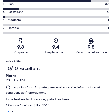
des
Note
8 – Bien
37
voyageurs
des
de 10
Note
6 – Satisfaisant
4
voyageurs
(Excellent),
des
de 8
Note
4 – Médiocre
1
d’après 212 avis
voyageurs
(Bien),
des
sur 255.
de 6
Note
2 – Horrible
1
d’après 37 avis
voyageurs
(Satisfaisant),
des
sur 255.
de 4
d’après 4 avis
voyageurs
(Médiocre),
sur 255.
de 2
d’après 1 avis
9,8
9,4
9,8
(Horrible),
sur 255.
Propreté
Emplacement
Personnel et service
d’après 1 avis
Avis
sur 255.
Avis vérifié
10/10 Excellent
Pierre
23 juil. 2024
Les points forts : Propreté, personnel et service, infrastructures et
conditions de l’hébergement
Excellent endroit, service, juste très bien
Séjour de 2 nuits en juillet 2024