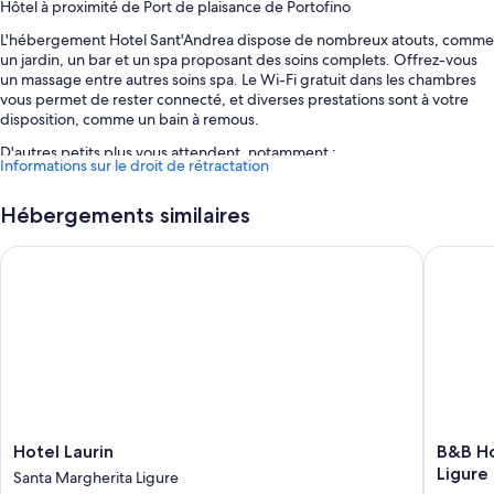
Hôtel à proximité de Port de plaisance de Portofino
L'hébergement Hotel Sant'Andrea dispose de nombreux atouts, comme
un jardin, un bar et un spa proposant des soins complets. Offrez-vous
un massage entre autres soins spa. Le Wi-Fi gratuit dans les chambres
vous permet de rester connecté, et diverses prestations sont à votre
disposition, comme un bain à remous.
D'autres petits plus vous attendent, notamment :
Informations sur le droit de rétractation
Petit déjeuner préparé sur commande (en supplément), parking
avec voiturier (en supplément) et personnel polyglotte
Hébergements similaires
Réception ouverte 24 h/24, service d'assistance pour les visites
Hotel Laurin
B&B Hote
touristiques ou l'achat de billets et service de conciergerie
Coffre-fort à la réception
Les avis voyageurs sont particulièrement élogieux concernant le
personnel aux petits soins
Caractéristiques des chambres
Toutes les chambres de l'hébergement Hotel Sant'Andrea disposent
d'atouts appréciables comme un espace de travail pour ordinateur
portable et un système de réglage de la climatisation, en plus de
Hotel
B&B
Hotel Laurin
B&B Ho
services et équipements comme l'accès Wi-Fi à Internet gratuit et une
Laurin
Hotels
Ligure
Santa Margherita Ligure
chaise de bureau.
Santa
Park