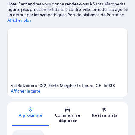
Hotel Sant'Andrea vous donne rendez-vous à Santa Margherita
Ligure, plus précisément dans le centre-ville, près de la plage. Si
un détour par les sympathiques Port de plaisance de Portofino
et Bains Hélios satisfera vos envies de découvertes, les
Afficher plus
agréables Rocher des Mille et Bowling de Sestri Levante vous
attendent pour un agréable moment de détente. Profitez des
points d'eau de la région pour tester différentes activités telles
que la pêche ou faites le plein d'énergie en pratiquant les
promenades à cheval.
Consultez notre guide de voyage sur
Santa Margherita Ligure
Via Belvedere 10/2, Santa Margherita Ligure, GE, 16038
Afficher la carte
Carte
À proximité
Comment se
Restaurants
déplacer