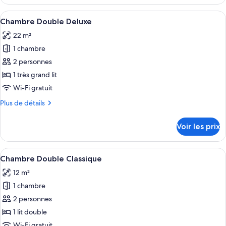
le
Supérieure
type
Afficher
Une chambre d’hôtel avec un lit, un té
9
de
Chambre Double Deluxe
toutes
chambre
22 m²
Chambre
les
Double
1 chambre
photos
Supérieure
pour
2 personnes
ce
1 très grand lit
type
Wi-Fi gratuit
de
Plus
Plus de détails
chambre :
de
Chambre
détails
Voir les prix
sur
Double
le
Deluxe
type
Afficher
Chambre Double Classique | Couette en
11
de
Chambre Double Classique
toutes
chambre
12 m²
Chambre
les
Double
1 chambre
photos
Deluxe
pour
2 personnes
ce
1 lit double
type
Wi-Fi gratuit