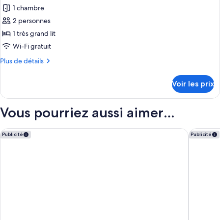
Junior
1 chambre
photos
pour
2 personnes
ce
1 très grand lit
type
Wi-Fi gratuit
de
Plus
Plus de détails
chambre :
de
Chambre
détails
Voir les prix
sur
Double
le
Exécutive
type
Vous pourriez aussi aimer…
de
chambre
Chambre
Villa Gelsomino Exclusive House - Adults only
Bristol P
Publicité
Publicité
Double
Exécutive