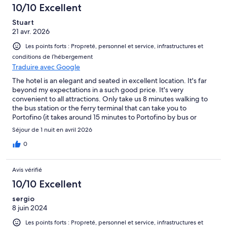
10/10 Excellent
Stuart
21 avr. 2026
Les points forts : Propreté, personnel et service, infrastructures et
conditions de l’hébergement
Traduire avec Google
The hotel is an elegant and seated in excellent location. It's far
beyond my expectations in a such good price. It's very
convenient to all attractions. Only take us 8 minutes walking to
the bus station or the ferry terminal that can take you to
Portofino (it takes around 15 minutes to Portofino by bus or
ferry). Santa Margherita Ligure itself is a beautiful place that
Séjour de 1 nuit en avril 2026
worth to spend some time. I am highly recommend you to stay
this hotel if you plan to visit Portofino. I will definitely stay here if
0
I come here again.
Avis vérifié
10/10 Excellent
sergio
8 juin 2024
Les points forts : Propreté, personnel et service, infrastructures et