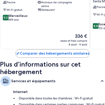
Santa M
Piscine
Animaux de compagnie
Margherita
Hotel
Autres équipements présents dans les chambres :
admis
Ligure
Suisse
Piscin
Wi-Fi gratuit
Restaurant
Santa
Salle de bains avec douche et bidet
Wi-Fi 
9.2
Merveilleux
Margher
9,2
Télévision à écran plat avec chaînes par satellite
sur
889 avis
Ligure
10,
8.8
Santa
Exce
Garde-robe ou placard, service de ménage quotidien et bureau
8,8
Merveilleux,
sur
Margher
312 a
889 avis
10,
Ligure
Le
336 €
Excellen
nouveau
312 avis
taxes et frais compris
prix
8 août - 9 août
est
de
Comparer des hébergements similaires
336 €
Plus d’informations sur cet
hébergement
Services et équipements
Internet
Disponible dans toutes les chambres : Wi-Fi gratuit
Disponible dans certaines parties communes : Wi-Fi gratuit