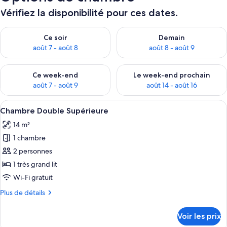
Vérifiez la disponibilité pour ces dates.
Vérifier la disponibilité pour ce soir août 7 - août 8
Vérifier la disponibilité pour 
Ce soir
Demain
août 7 - août 8
août 8 - août 9
Vérifier la disponibilité pour ce week-end août 7 - août 9
Vérifier la disponibilité pour 
Ce week-end
Le week-end prochain
août 7 - août 9
août 14 - août 16
Afficher
Une chambre à coucher bien rangée, av
5
Chambre Double Supérieure
toutes
14 m²
les
1 chambre
photos
pour
2 personnes
ce
1 très grand lit
type
Wi-Fi gratuit
de
Plus
Plus de détails
chambre :
de
Chambre
détails
Voir les prix
sur
Double