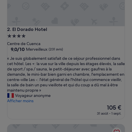
El Dorado Hotel
2. El Dorado Hotel
Hébergement
4.0 étoiles
Centre de Cuenca
9.0
9,0/10
Merveilleux
(231 avis)
sur
«
« Je suis globalement satisfait de ce séjour professionnel dans
10,
J
cet hôtel. Les +: la vue sur la ville depuis les étages élevés, la salle
Merveilleux,
e
de sport / spa / sauna, le petit-déjeuner avec gaufres à la
(231 avis)
s
demande, le mini-bar bien garni en chambre, l'emplacement en
u
centre-ville Les -: l'état général de l'hôtel qui commence vieillir,
i
la salle de bain un peu vieillote et qui du coup a dû mal à être
s
maintenu propre »
g
Voyageur anonyme
l
Afficher moins
o
Le
105 €
b
nouveau
31 août - 1 sept.
a
prix
l
est
Four Points By Sheraton Cuenca
e
de