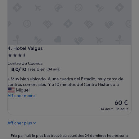
o
f
e
s
s
i
o
n
n
Hotel Valgus
4. Hotel Valgus
e
Hébergement
l
3.5 étoiles
d
Centre de Cuenca
a
8.0
8,0/10
Très bien
(34 avis)
n
sur
«
« Muy bien ubicado. A una cuadra del Estadio, muy cerca de
s
10,
M
centros comerciales. Y a 10 minutos del Centro Histórico. »
c
Très
u
Miguel
e
bien,
y
Afficher moins
t
(34 avis)
b
h
Le
60 €
i
ô
nouveau
14 août - 15 août
e
t
prix
n
e
est
Afficher plus
u
l
de
b
.
60 €
i
L
Prix
Prix par nuit le plus bas trouvé au cours des 24 dernières heures sur la