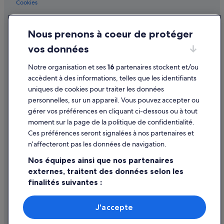
San Sebastián : hôtels Hôtels tout compris
Cookies
H
é
i
j
San Sebastián : hôtels Séjours réservés aux adultes
Conditions générales d'utilisation
s
e
t
u
Nous prenons à coeur de protéger
Mentions légales / Nous contacter
ó
n
vos données
r
e
Directives de contenu et signalement de contenus
i
r
Notre organisation et ses
16
partenaires stockent et/ou
c
a
Aide
o
v
accèdent à des informations, telles que les identifiants
.
e
uniques de cookies pour traiter les données
Assistance
»
c
personnelles, sur un appareil. Vous pouvez accepter ou
g
Annuler votre vol
gérer vos préférences en cliquant ci-dessous ou à tout
a
moment sur la page de la politique de confidentialité.
u
Annuler une réservation d'hôtel ou de location de vacances
f
Ces préférences seront signalées à nos partenaires et
Délais de remboursement
r
n’affecteront pas les données de navigation.
e
Utiliser un bon de réduction Expedia
s
Nos équipes ainsi que nos partenaires
à
externes, traitent des données selon les
Documents de voyage internationaux
l
finalités suivantes :
a
d
Utiliser des données de géolocalisation précises. Analyser
e
activement les caractéristiques de l’appareil pour
J'accepte
m
l’identification. Stocker et/ou accéder à des informations
Parmi les moyens de paiement acceptés sur expedia.fr figurent :
a
sur un appareil. Publicités et contenu personnalisés,