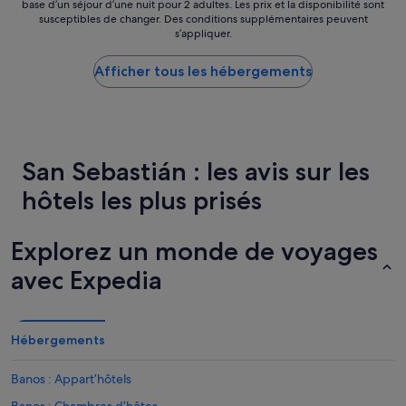
c
e
base d’un séjour d’une nuit pour 2 adultes. Les prix et la disponibilité sont
par
a
susceptibles de changer. Des conditions supplémentaires peuvent
s
nuit
s’appliquer.
d
+
le
o
:
plus
.
l
Afficher tous les hébergements
bas
A
a
trouvé
u
v
au
n
u
cours
a
e
des
c
s
24 dernières
San Sebastián : les avis sur les
u
u
heures
a
r
sur
hôtels les plus prisés
d
l
la
r
a
base
a
v
d’un
Explorez un monde de voyages
d
i
séjour
e
l
d’une
avec Expedia
l
l
nuit
E
e
pour
s
d
2 adultes.
t
e
Les
Hébergements
a
p
prix
d
u
et
i
Banos : Appart’hôtels
i
la
o
s
disponibilité