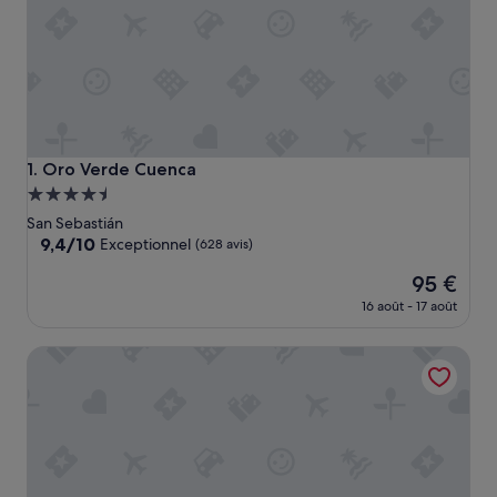
Oro Verde Cuenca
1. Oro Verde Cuenca
Hébergement
4.5 étoiles
San Sebastián
9.4
9,4/10
Exceptionnel
(628 avis)
sur
Le
95 €
10,
nouveau
Exceptionnel,
16 août - 17 août
prix
(628 avis)
est
El Dorado Hotel
de
95 €