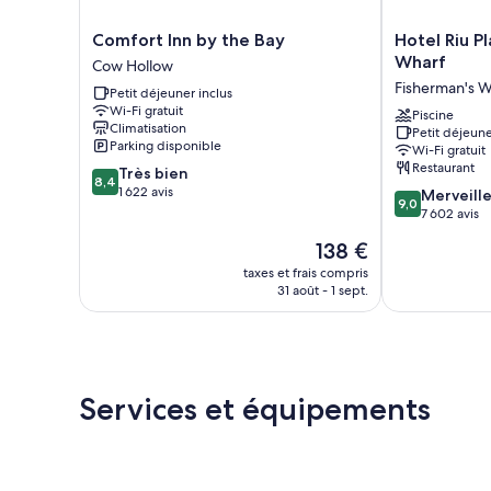
Comfort
Hotel
Comfort Inn by the Bay
Hotel Riu P
Inn
Riu
Wharf
Cow Hollow
by
Plaza
Fisherman's W
Petit déjeuner inclus
the
Fisherman's
Wi-Fi gratuit
Bay
Wharf
Piscine
Climatisation
Petit déjeune
Cow
Fisherman's
Parking disponible
Wi-Fi gratuit
Hollow
Wharf
Restaurant
8.4
Très bien
(jetée)
8,4
sur
1 622 avis
9.0
Merveill
9,0
10,
sur
7 602 avis
Très
10,
Le
138 €
bien,
Merveilleux,
nouveau
1 622 avis
7 602 avis
taxes et frais compris
prix
31 août - 1 sept.
est
de
138 €
Services et équipements