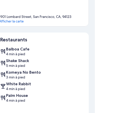
1901 Lombard Street, San Francisco, CA, 94123
Afficher la carte
Carte
Restaurants
Balboa Cafe
4 min à pied
Shake Shack
5 min à pied
Komeya No Bento
3 min à pied
White Rabbit
4 min à pied
Palm House
4 min à pied