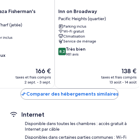
Literie hypoallergénique, lits avec matelas Tempur-Pedic et lits 
Inn
laza Fisherman's
Inn on Broadway
19 salles de bains avec douche et ensemble douche/baignoire
on
Pacific Heights (quartier)
Broadway
Télévision avec chaînes par satellite
harf (jetée)
Parking inclus
Pacific
Wi-Fi gratuit
Garde-robe ou placard, cafetière/bouilloire et service de ména
Heights
Climatisation
r inclus
(quartier)
Service de ménage
8.2
Très bien
8,2
sur
981 avis
eux
10,
Très
Le
Le
166 €
138 €
bien,
nouveau
nouveau
981 avis
taxes et frais compris
taxes et frais compris
prix
prix
2 sept. - 3 sept.
13 août - 14 août
est
est
de
de
Comparer des hébergements similaires
166 €
138 €
Internet
Disponible dans toutes les chambres : accès gratuit à
Internet par câble
Disponibles dans certaines parties communes : Wi-Fi