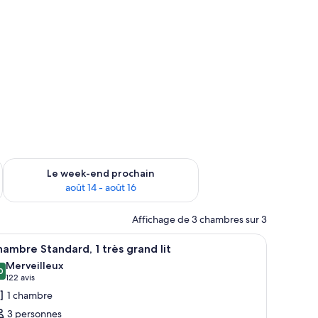
-end août 7 - août 9
Vérifier la disponibilité pour le week-end prochain août 14 - a
Le week-end prochain
août 14 - août 16
Affichage de 3 chambres sur 3
e-serviettes.
 bureau, une chaise et une télévision.
fficher
Une chambre d’hôtel bien rangée, avec un gran
3
ambre Standard, 1 très grand lit
outes
Merveilleux
s
0
,0 sur 10
(122 avis)
122 avis
hotos
1 chambre
our
3 personnes