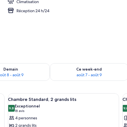
Climatisation
Réception 24 h/24
hébergement
sponibilité pour demain août 8 - août 9
Vérifier la disponibilité pour ce week
Demain
Ce week-end
oût 8 - août 9
août 7 - août 9
 un meuble-lavabo à deux vasques, un grand miroir, des toilettes et un port
Afficher
Une chambre d’hôtel avec deux lits, un
A
3
Chambre Standard, 2 grands lits
Ch
toutes
t
Exceptionnel
les
9,8
le
9,
9,8 sur 10
9
(18 avis)
18 avis
photos
p
4 personnes
pour
p
2 grands lits