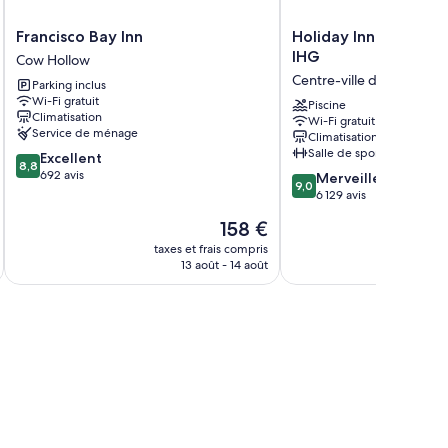
bébé gratuits
Francisco
Holiday
Francisco Bay Inn
Holiday Inn Golden
Bay
Inn
IHG
Cow Hollow
Inn
Golden
Centre-ville de San Franc
Parking inclus
Cow
Gateway
Wi-Fi gratuit
ge quotidien
Hollow
by
Piscine
Climatisation
Wi-Fi gratuit
IHG
Service de ménage
Climatisation
Centre-
Salle de sport
8.8
Excellent
ville
8,8
sur
692 avis
9.0
de
Merveilleux
9,0
10,
sur
San
6 129 avis
Excellent,
10,
Francisco
Le
158 €
692 avis
Merveilleux,
nouveau
6 129 avis
taxes et frais compris
tax
prix
13 août - 14 août
est
de
158 €