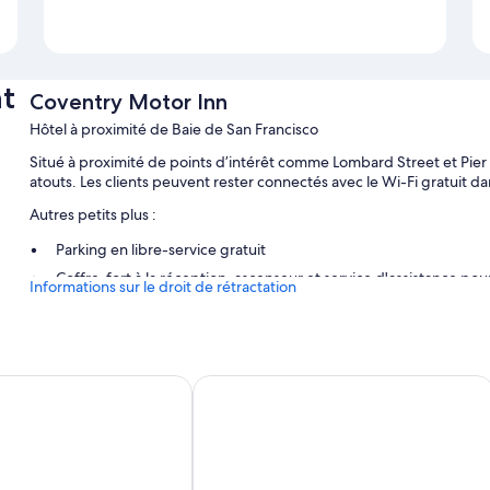
t
Coventry Motor Inn
Hôtel à proximité de Baie de San Francisco
Situé à proximité de points d’intérêt comme Lombard Street et Pie
atouts. Les clients peuvent rester connectés avec le Wi-Fi gratuit d
Autres petits plus :
Parking en libre-service gratuit
Coffre-fort à la réception, ascenseur et service d'assistance pour l
Informations sur le droit de rétractation
Hébergement non-fumeurs, réception ouverte 24 h/24 et distri
Les avis voyageurs sont très enthousiastes concernant le person
Caractéristiques des chambres
za Fisherman's Wharf
Inn on Broadway
Les 69 chambres bénéficient d'un ameublement personnalisé et pro
ordinateur portable et un système de réglage de la climatisation, e
Internet et un coffre-fort. Les avis voyageurs ne tarissent pas d'
Autres équipements proposés dans les chambres :