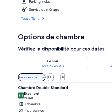
Parking inclus
Service de ménage
Façade de l’
Tout afficher
Options de chambre
Vérifiez la disponibilité pour ces dates.
Vérifier la disponibilité pour ce soir août 7 - août 8
Vérifier la di
Ce soir
août 7 - août 8
a
Filtres
Toutes les chambres
2 lits
1 lit
disponibles
Afficher
Une salle de bain moderne avec
pour
3
Chambre Double Standard
toutes
les
Excellent
les
8,8
chambres
8,8 sur 10
(98 avis)
98 avis
photos
1 chambre
pour
4 personnes