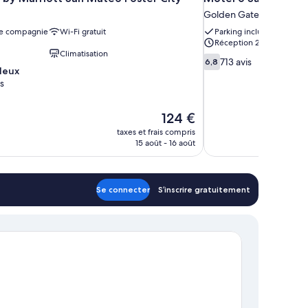
Golden Gate
e compagnie
Wi-Fi gratuit
Parking inclus
Réception 24 h/24
Climatisation
6.8
713 avis
6,8
leux
sur
s
10,
713 avis
Le
124 €
nouveau
taxes et frais compris
prix
15 août - 16 août
est
de
124 €
Se connecter
S’inscrire gratuitement