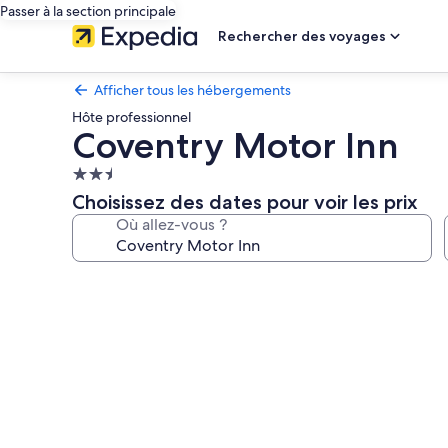
Passer à la section principale
Rechercher des voyages
Afficher tous les hébergements
Hôte professionnel
Coventry Motor Inn
Hébergement
2.5 étoiles
Choisissez des dates pour voir les prix
Où allez-vous ?
Galerie
photos
de
l’hébergement
Coventry
Motor