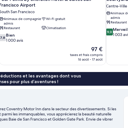
Francisco Airport
Centre-Ville
South San Francisco
Animaux d
admis
Animaux de compagnie
Wi-Fi gratuit
Restaurant
admis
Restaurant
Climatisation
9.0
Merveil
9,0
sur
1 003 avi
7.8
Bien
7,8
10,
sur
1 000 avis
Merveilleux,
10,
Le
97 €
1 003 avis
Bien,
nouveau
taxes et frais compris
1 000 avis
prix
16 août - 17 août
est
de
97 €
réductions et les avantages dont vous
ses pour plus d’aventures !
rez Coventry Motor Inn dans le secteur des divertissements. Si les
 parmi les immanquables, vous apprécierez la beauté naturelle
ques Baie de San Francisco et Golden Gate Park. Envie de vibrer
Stade de baseball Oracle Park et Chase Center. Les clients