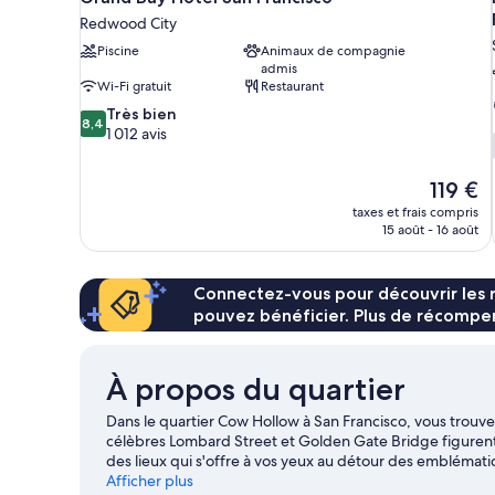
Redwood City
Piscine
Animaux de compagnie
admis
Wi-Fi gratuit
Restaurant
8.4
Très bien
8,4
sur
1 012 avis
10,
Très
Le
119 €
bien,
nouveau
1 012 avis
taxes et frais compris
prix
15 août - 16 août
est
de
119 €
Connectez-vous pour découvrir les 
pouvez bénéficier. Plus de récompen
À propos du quartier
Dans le quartier Cow Hollow à San Francisco, vous trouve
célèbres Lombard Street et Golden Gate Bridge figurent
des lieux qui s'offre à vos yeux au détour des emblémati
le temps d'une soirée ? Consultez l'affiche des illustres 
Afficher plus