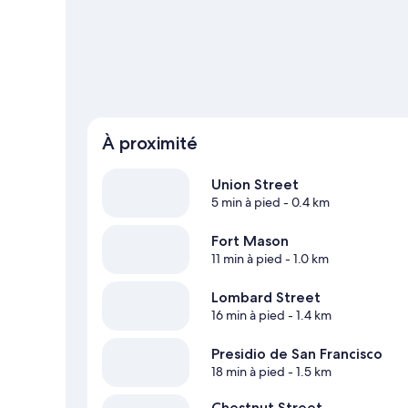
apprécient particulièrement l'emplacement de cet hôtel 
touristiques.
Consultez notre guide de voyage sur San Fr
À proximité
Union Street
5 min à pied
- 0.4 km
Fort Mason
11 min à pied
- 1.0 km
Lombard Street
16 min à pied
- 1.4 km
Presidio de San Francisco
18 min à pied
- 1.5 km
Chestnut Street