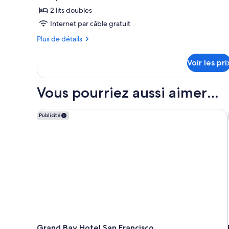
ce
2 lits doubles
type
Internet par câble gratuit
de
chambre :
Plus
Plus de détails
de
Chambre
détails
Double
Voir les pri
sur
Standard
le
type
Vous pourriez aussi aimer…
de
chambre
Chambre
Grand Bay Hotel San Francisco
Publicité
Double
Standard
Grand Bay Hotel San Francisco