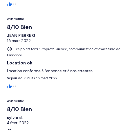
lames de certaines persiennes impossible). Il n'y a pas assez de
0
vaisselle pour 4 personnes. A 10 minutes de la plage de la Saline
et du lagon, le quartier s'est semble-t-il dégradé (carcasses de
Avis vérifié
voitures, déchets dans la rue). La résidence est cependant
calme.
8/10 Bien
JEAN PIERRE G.
16 mars 2022
Les points forts : Propreté, arrivée, communication et exactitude de
l’annonce
Location ok
Location conforme à l'annonce et à nos attentes
Séjour de 13 nuits en mars 2022
0
Avis vérifié
8/10 Bien
sylvie d.
4 févr. 2022