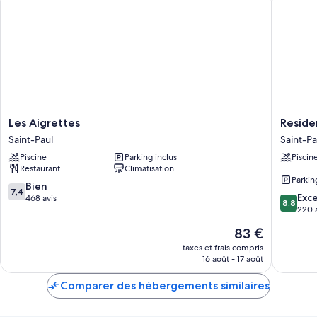
Les
Residen
Les Aigrettes
Reside
Aigrettes
Tropic
Saint-Paul
Saint-Pa
Saint-
Appart'h
Piscine
Parking inclus
Piscin
Paul
Saint-
Restaurant
Climatisation
Paul
Parkin
7.4
Bien
7,4
8.8
Exce
sur
468 avis
8,8
sur
220 
10,
10,
Bien,
Le
83 €
Excellen
468 avis
nouveau
220 avis
taxes et frais compris
prix
16 août - 17 août
est
de
Comparer des hébergements similaires
83 €