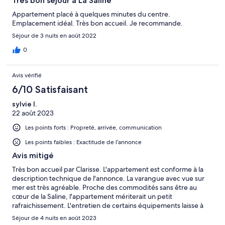
Très bon séjour à La Saline
Appartement placé à quelques minutes du centre.
Emplacement idéal. Très bon accueil. Je recommande.
Séjour de 3 nuits en août 2022
0
Avis vérifié
6/10 Satisfaisant
sylvie l.
22 août 2023
Les points forts : Propreté, arrivée, communication
Les points faibles : Exactitude de l’annonce
Avis mitigé
Très bon accueil par Clarisse. L'appartement est conforme à la
description technique de l'annonce. La varangue avec vue sur
mer est très agréable. Proche des commodités sans être au
cœur de la Saline, l'appartement mériterait un petit
rafraichissement. L'entretien de certains équipements laisse à
désirer (filtres climatisations obstrués, aspirateur sale et non
Séjour de 4 nuits en août 2023
vidé, volet roulant de la chambre sans manivelle, inclinaison des