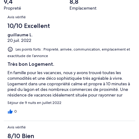
d’après 0 avis
9,4
8,8
(Horrible),
sur 11.
Propreté
Emplacement
d’après 0 avis
Avis
sur 11.
Avis vérifié
10/10 Excellent
guillaume L.
20 juil. 2022
Les points forts : Propreté, arrivée, communication, emplacement et
exactitude de l’annonce
Très bon Logement.
En famille pour les vacances, nous y avons trouvé toutes les
commodités et une déco sophistiquée très agréable à vivre.
Logement dans une copropriété calme et propre à 10 minutes à
pied du lagon et des nombreux commerces de proximité. Une
résidence de vacances idéalement située pour rayonner sur
toute l'île.
Séjour de 9 nuits en juillet 2022
0
Avis vérifié
8/10 Bien