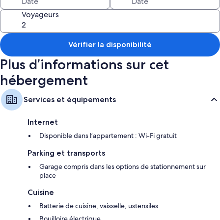
Entre St Gilles les Bains et Saint Leu il est idéalement situé pour profiter
Voyageurs
des activités balnéaires et accéder au sud sauvage rapidement (30min).
Nous vous recommandons la voiture pour profiter pleinement des sites
incontournables de l'ile.
Vérifier la disponibilité
Plus d’informations sur cet
hébergement
Services et équipements
Internet
Disponible dans l’appartement : Wi-Fi gratuit
Parking et transports
Garage compris dans les options de stationnement sur
place
Cuisine
Batterie de cuisine, vaisselle, ustensiles
Bouilloire électrique