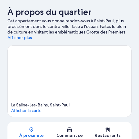
À propos du quartier
Cet appartement vous donne rendez-vous à Saint-Paul, plus
précisément dans le centre-ville, face à l'océan. Faites le plein
de culture en visitant les emblématiques Grotte des Premiers
Français et Musée Stella Matutina, ou passez par les
Afficher plus
sympathiques Descente VTT et Le Maïdo pour vous éclater le
temps d'un après-midi. Les agréables Run' Aventures et Jardin
d'Eden méritent aussi une visite. Les points d'eau des environs
sont le décor idéal pour vous adonner à de nouvelles activités
telles que le kayak et la plongée sous-marine tandis que les
amoureux d'aventures en plein air pourront plutôt opter pour la
randonnée à pied ou à vélo et les promenades à cheval.
Consultez notre guide de voyage sur La Saline les Bains
Afficher plus d’appartements à La Saline les Bains
La Saline-Les-Bains, Saint-Paul
Afficher la carte
Carte
À proximité
Comment se
Restaurants