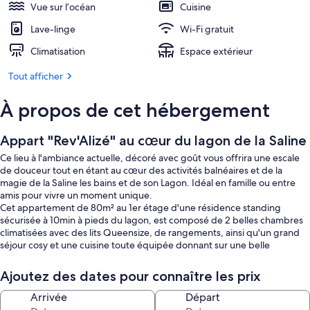
Vue sur l’océan
Cuisine
Lave-linge
Wi-Fi gratuit
Climatisation
Espace extérieur
Tout afficher
À propos de cet hébergement
Appart "Rev'Alizé" au cœur du lagon de la Saline
Ce lieu à l'ambiance actuelle, décoré avec goût vous offrira une escale
de douceur tout en étant au cœur des activités balnéaires et de la
magie de la Saline les bains et de son Lagon. Idéal en famille ou entre
amis pour vivre un moment unique.
Cet appartement de 80m² au 1er étage d'une résidence standing
sécurisée à 10min à pieds du lagon, est composé de 2 belles chambres
climatisées avec des lits Queensize, de rangements, ainsi qu'un grand
séjour cosy et une cuisine toute équipée donnant sur une belle
varangue de 20m² avec une vue mer. Une belle salle bain épurée et un
WC.
Ajoutez des dates pour connaître les prix
2 places de parking en sous sol sécurisé.
A proximité des plages de la Saline les bains et de Trou d'eau, du Golf
Arrivée
Départ
ce quartier résidentiel prisé à gardé son charme et son authenticité.