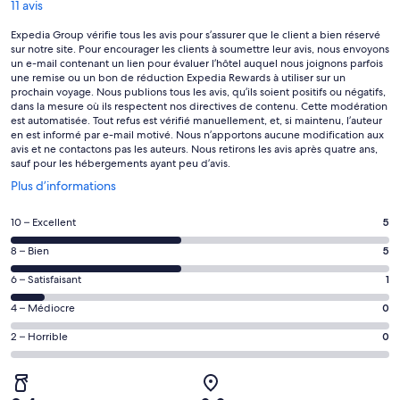
11 avis
Expedia Group vérifie tous les avis pour s’assurer que le client a bien réservé
sur notre site. Pour encourager les clients à soumettre leur avis, nous envoyons
un e-mail contenant un lien pour évaluer l’hôtel auquel nous joignons parfois
une remise ou un bon de réduction Expedia Rewards à utiliser sur un
prochain voyage. Nous publions tous les avis, qu’ils soient positifs ou négatifs,
dans la mesure où ils respectent nos directives de contenu. Cette modération
est automatisée. Tout refus est vérifié manuellement, et, si maintenu, l’auteur
en est informé par e-mail motivé. Nous n’apportons aucune modification aux
avis et ne contactons pas les auteurs. Nous retirons les avis après quatre ans,
sauf pour les hébergements ayant peu d’avis.
S’ouvre
Plus d’informations
dans
une
Note
10 – Excellent
5
nouvelle
des
fenêtre
Note
8 – Bien
5
voyageurs
des
de 10
Note
6 – Satisfaisant
1
voyageurs
(Excellent),
des
de 8
Note
4 – Médiocre
0
d’après 5 avis
voyageurs
(Bien),
des
sur 11.
de 6
Note
2 – Horrible
0
d’après 5 avis
voyageurs
(Satisfaisant),
des
sur 11.
de 4
d’après 1 avis
voyageurs
(Médiocre),
sur 11.
de 2