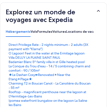
Explorez un monde de
voyages avec Expedia
Hébergements
Vols
Formules
Voitures
Locations de vacances
Ac
L
Direct Privilege Rate - 2 nights minimum - 2 adults (3X
i
payment with "Klarna")
e
L
O Lagoon! Feet in the water at the Ermitage lagoon
n
i
L
Villa DELUY LA PLAINE SAINT PAUL
o
e
i
L
Badamier Blanc 5* family villa in st Gille heated pool
u
n
e
i
L
La Conque du Trou d'eau - T4 / 5 combining charm and
v
o
n
e
i
comfort - 90 / 105m²
r
u
o
n
e
L
★Le Dashan Cosy➽Renovated✶Near the
a
v
u
o
n
i
Etang✶Plage★
n
r
v
u
o
e
L
Charming T2 in Boucan Canot - La Canotière du Boucan
t
a
r
v
u
n
i
- 55 m²
l
n
a
r
v
o
e
L
Rooftop - magnificent penthouse near the lagoon at
a
t
n
a
r
u
n
i
L'Hermitage-Les-Bains
p
l
t
n
a
v
o
e
L
Ipomea waterfront bungalow on the lagoon La Saline
a
a
l
t
n
r
u
n
i
les Bains