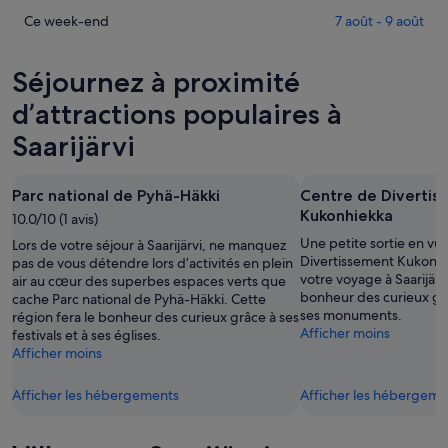
Saarijärvi
prix
Consulter
Ce week-end
7 août - 9 août
pour
à
les
cette
Saarijärvi
prix
Séjournez à proximité
nuit,
pour
à
7
demain
Saarijärvi
d’attractions populaires à
août
soir,
pour
Saarijärvi
-
8
ce
8
août
week-
août
-
end,
Parc national de Pyhä-Häkki
Centre de Divertis
9
7
Kukonhiekka
10.0/10 (1 avis)
août
août
Une petite sortie en vue
Lors de votre séjour à Saarijärvi, ne manquez
-
Divertissement Kukonhi
pas de vous détendre lors d’activités en plein
9
votre voyage à Saarijärvi
air au cœur des superbes espaces verts que
août
bonheur des curieux gr
cache Parc national de Pyhä-Häkki. Cette
ses monuments.
région fera le bonheur des curieux grâce à ses
Afficher moins
festivals et à ses églises.
Afficher moins
Afficher les hébergements
Afficher les hébergeme