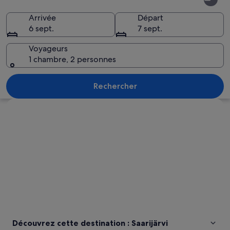
Arrivée
Départ
6 sept.
7 sept.
Voyageurs
1 chambre, 2 personnes
Un coucher de soleil sur un lac paisibl
Rechercher
Explorer la carte
Découvrez cette destination : Saarijärvi