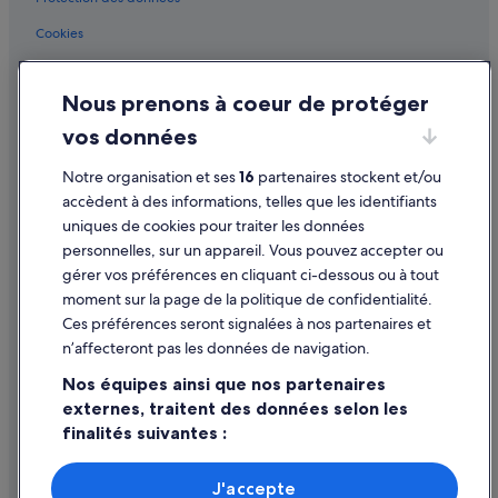
Cookies
Conditions générales d'utilisation
Nous prenons à coeur de protéger
Mentions légales / Nous contacter
vos données
Directives de contenu et signalement de contenus
Notre organisation et ses
16
partenaires stockent et/ou
Aide
accèdent à des informations, telles que les identifiants
uniques de cookies pour traiter les données
Assistance
personnelles, sur un appareil. Vous pouvez accepter ou
Annuler votre vol
gérer vos préférences en cliquant ci-dessous ou à tout
moment sur la page de la politique de confidentialité.
Annuler une réservation d'hôtel ou de location de vacances
Ces préférences seront signalées à nos partenaires et
Délais de remboursement
n’affecteront pas les données de navigation.
Utiliser un bon de réduction Expedia
Nos équipes ainsi que nos partenaires
externes, traitent des données selon les
Documents de voyage internationaux
finalités suivantes :
Utiliser des données de géolocalisation précises. Analyser
activement les caractéristiques de l’appareil pour
J'accepte