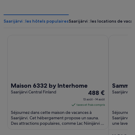
Saarijärvi : les hôtels populaires
Saarijärvi : les locations de vaca
Maison 6332 by Interhome
Sammalleht
Maison 6332 by Interhome
Sammall
Le
Saarijärvi Central Finland
488 €
Saarijärvi Ce
prix
13 août - 14 août
est
taxes et frais compris
de 488 €
Séjournez dans cette maison de vacances à
Séjournez d
par
Saarijärvi. Cet hébergement propose un sauna.
Saarijärvi.
Des attractions populaires, comme Lac Niinijärvi et
nuit
une laverie 
Réserve Naturelle ...
populaires, 
du 13