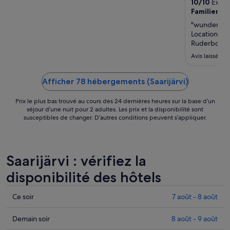
août
10
/
10
Except
Familienur
au 14
août.
"wunderschö
Location fü
Ruderboot f
Avis laissé le
Afficher 78 hébergements (Saarijärvi)
Prix le plus bas trouvé au cours des 24 dernières heures sur la base d’un
séjour d’une nuit pour 2 adultes. Les prix et la disponibilité sont
susceptibles de changer. D’autres conditions peuvent s’appliquer.
Saarijärvi : vérifiez la
disponibilité des hôtels
Consulter
Ce soir
7 août - 8 août
les
prix
Consulter
Demain soir
8 août - 9 août
à
les