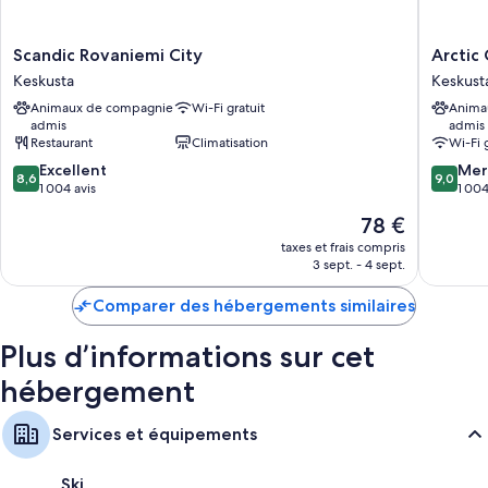
Scandic
Arctic
Scandic Rovaniemi City
Arctic 
Rovaniemi
City
Keskusta
Keskust
City
Hotel
Animaux de compagnie
Wi-Fi gratuit
Anima
Keskusta
Keskust
admis
admis
Restaurant
Climatisation
Wi-Fi 
8.6
9.0
Excellent
Mer
8,6
9,0
sur
sur
1 004 avis
1 004
10,
10,
Le
78 €
Excellent,
Merveill
nouveau
1 004 avis
1 004 av
taxes et frais compris
prix
3 sept. - 4 sept.
est
de
Comparer des hébergements similaires
78 €
Plus d’informations sur cet
hébergement
Services et équipements
Ski