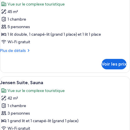
chambre
Vue sur le complexe touristique
Suite
les
Classique,
45 m²
photos
sauna
pour
1 chambre
ce
5 personnes
type
1 lit double, 1 canapé-lit (grand 1 place) et 1 lit 1 place
de
Wi-Fi gratuit
chambre :
Plus
Plus de détails
Suite
de
Familiale,
détails
Voir les prix
sauna
sur
le
type
Afficher
Un salon moderne avec un canapé, une 
11
de
Jensen Suite, Sauna
toutes
chambre
Vue sur le complexe touristique
Suite
les
Familiale,
42 m²
photos
sauna
pour
1 chambre
ce
3 personnes
type
1 grand lit et 1 canapé-lit (grand 1 place)
de
Wi-Fi gratuit