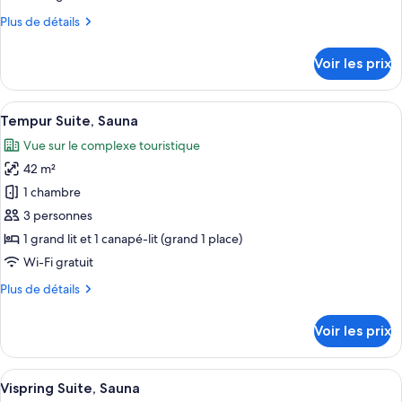
chambre :
Plus
Plus de détails
Jensen
de
Suite,
détails
Voir les prix
Sauna
sur
le
type
Afficher
Un salon moderne avec un canapé, une 
13
de
Tempur Suite, Sauna
toutes
chambre
Vue sur le complexe touristique
Jensen
les
Suite,
42 m²
photos
Sauna
pour
1 chambre
ce
3 personnes
type
1 grand lit et 1 canapé-lit (grand 1 place)
de
Wi-Fi gratuit
chambre :
Plus
Plus de détails
Tempur
de
Suite,
détails
Voir les prix
Sauna
sur
le
type
Afficher
Un salon moderne avec un canapé, une 
10
de
Vispring Suite, Sauna
toutes
chambre