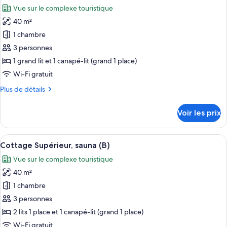
toutes
chambre
Vue sur le complexe touristique
Cottage
les
Classique,
40 m²
photos
plusieurs
pour
1 chambre
lits,
ce
sauna
3 personnes
type
1 grand lit et 1 canapé-lit (grand 1 place)
de
Wi-Fi gratuit
chambre :
Plus
Plus de détails
Cottage
de
Supérieur,
détails
Voir les prix
sauna
sur
le
(A)
type
Afficher
Une chambre d’hôtel moderne avec un c
12
de
Cottage Supérieur, sauna (B)
toutes
chambre
Vue sur le complexe touristique
Cottage
les
Supérieur,
40 m²
photos
sauna
pour
1 chambre
(A)
ce
3 personnes
type
2 lits 1 place et 1 canapé-lit (grand 1 place)
de
Wi-Fi gratuit