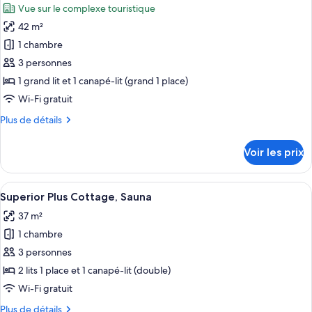
Vue sur le complexe touristique
Tempur
les
Suite,
42 m²
photos
Sauna
pour
1 chambre
ce
3 personnes
type
1 grand lit et 1 canapé-lit (grand 1 place)
de
Wi-Fi gratuit
chambre :
Plus
Plus de détails
Vispring
de
Suite,
détails
Voir les prix
Sauna
sur
le
type
Afficher
Superior Plus Cottage, Sauna | Rideaux
3
de
Superior Plus Cottage, Sauna
toutes
chambre
37 m²
Vispring
les
Suite,
1 chambre
photos
Sauna
pour
3 personnes
ce
2 lits 1 place et 1 canapé-lit (double)
type
Wi-Fi gratuit
de
Plus
Plus de détails