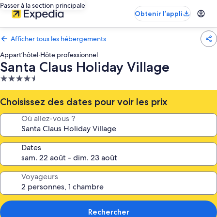
Passer à la section principale
Obtenir l’appli
Afficher tous les hébergements
Appart’hôtel
·
Hôte professionnel
Santa Claus Holiday Village
Hébergement
4.5 étoiles
Choisissez des dates pour voir les prix
Où allez-vous ?
Dates
Voyageurs
Rechercher