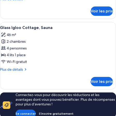
chambre :
de
Superior
détails
Voir les prix
sur
Plus
le
Cottage,
type
Afficher
Glass Igloo Cottage, Sauna | Rideaux o
Sauna
7
de
Glass Igloo Cottage, Sauna
toutes
chambre
46 m²
Superior
les
Plus
2 chambres
photos
Cottage,
pour
4 personnes
Sauna
ce
4 lits 1 place
type
Wi-Fi gratuit
de
Plus
Plus de détails
chambre :
de
Glass
détails
Voir les prix
sur
Igloo
le
Cottage,
type
Connectez-vous pour découvrir les réductions et les
Sauna
de
avantages dont vous pouvez bénéficier. Plus de récompenses
chambre
pour plus d’aventures !
Glass
Igloo
Se connecter
S’inscrire gratuitement
Cottage,