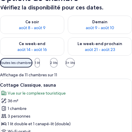
Vérifiez la disponibilité pour ces dates.
Vérifier la disponibilité pour ce soir août 8 - août 9
Vérifier la disponibilité pour 
Ce soir
Demain
août 8 - août 9
août 9 - août 10
Vérifier la disponibilité pour ce week-end août 14 - août 16
Vérifier la disponibilité pour
Ce week-end
Le week-end prochain
août 14 - août 16
août 21 - août 23
Filtres
Toutes les chambres
1 lit
2 lits
3+ lits
disponibles
pour
Affichage de 11 chambres sur 11
les
Afficher
Une chambre à coucher avec un lit, un
10
Cottage Classique, sauna
chambres
toutes
Vue sur le complexe touristique
les
36 m²
photos
pour
1 chambre
ce
3 personnes
type
1 lit double et 1 canapé-lit (double)
de
Wi-Fi gratuit