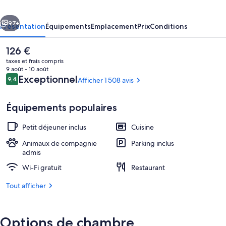
Village
cédent
Suivant
97+
Présentation
Équipements
Emplacement
Prix
Conditions
Le
126 €
prix
taxes et frais compris
actuel
9 août - 10 août
est
Avis
Exceptionnel
9,4
Afficher 1 508 avis
9,4 sur 10
de
voyageurs
126 €.
Équipements populaires
Petit déjeuner inclus
Cuisine
Glass Igloo Cottage, Sauna | Rideaux o
Animaux de compagnie
Parking inclus
admis
Wi-Fi gratuit
Restaurant
Tout afficher
Options de chambre