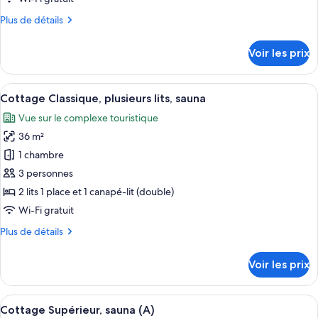
chambre :
Plus
Plus de détails
Cottage
de
Classique,
détails
Voir les prix
sauna
sur
le
type
Afficher
Une chambre à coucher avec un lit, un
10
de
Cottage Classique, plusieurs lits, sauna
toutes
chambre
Vue sur le complexe touristique
Cottage
les
Classique,
36 m²
photos
sauna
pour
1 chambre
ce
3 personnes
type
2 lits 1 place et 1 canapé-lit (double)
de
Wi-Fi gratuit
chambre :
Plus
Plus de détails
Cottage
de
Classique,
détails
Voir les prix
plusieurs
sur
le
lits,
type
Afficher
Une pièce chaleureuse avec un canapé 
sauna
8
de
Cottage Supérieur, sauna (A)