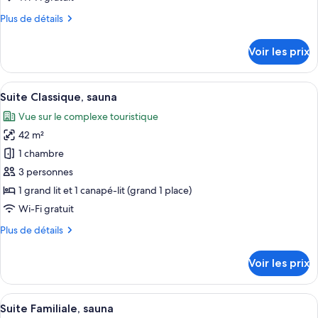
chambre :
Plus
Plus de détails
Cottage
de
Supérieur,
détails
Voir les prix
sauna
sur
le
(B)
type
Afficher
Un salon moderne avec un canapé, une
12
de
Suite Classique, sauna
toutes
chambre
Vue sur le complexe touristique
Cottage
les
Supérieur,
42 m²
photos
sauna
pour
1 chambre
(B)
ce
3 personnes
type
1 grand lit et 1 canapé-lit (grand 1 place)
de
Wi-Fi gratuit
chambre :
Plus
Plus de détails
Suite
de
Classique,
détails
Voir les prix
sauna
sur
le
type
Afficher
Un salon moderne avec un canapé, une 
9
de
Suite Familiale, sauna
toutes