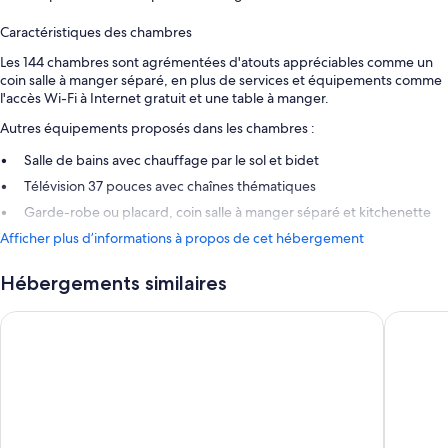
Caractéristiques des chambres
Les 144 chambres sont agrémentées d'atouts appréciables comme un
coin salle à manger séparé, en plus de services et équipements comme
l'accès Wi-Fi à Internet gratuit et une table à manger.
Autres équipements proposés dans les chambres :
Salle de bains avec chauffage par le sol et bidet
Télévision 37 pouces avec chaînes thématiques
Garde-robe ou placard, coin salle à manger séparé et kitchenette
Afficher plus d’informations à propos de cet hébergement
Hébergements similaires
Scandic Rovaniemi City
Arctic Ci