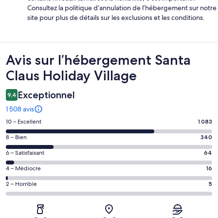
Consultez la politique d’annulation de l’hébergement sur notre
site pour plus de détails sur les exclusions et les conditions.
Avis
Avis sur l’hébergement Santa
Claus Holiday Village
Exceptionnel
9,4
1 508 avis
Note
10 – Excellent
1 083
des
Note
8 – Bien
340
voyageurs
des
de 10
Note
6 – Satisfaisant
64
voyageurs
(Excellent),
des
de 8
Note
4 – Médiocre
16
d’après 1083 avis
voyageurs
(Bien),
des
sur 1508.
de 6
Note
2 – Horrible
5
d’après 340 avis
voyageurs
(Satisfaisant),
des
sur 1508.
de 4
d’après 64 avis
voyageurs
(Médiocre),
sur 1508.
de 2