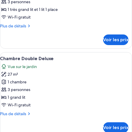
Deluxe
3 personnes
photos
pour
1 très grand lit et 1 lit 1 place
ce
Wi-Fi gratuit
type
Plus
Plus de détails
de
de
chambre :
détails
Voir les prix
sur
Chambre
le
Deluxe
type
Afficher
Une chambre à coucher comprenant un 
1
de
Chambre Double Deluxe
toutes
chambre
Vue sur le jardin
Chambre
les
Deluxe
27 m²
photos
pour
1 chambre
ce
3 personnes
type
1 grand lit
de
Wi-Fi gratuit
chambre :
Plus
Plus de détails
Chambre
de
Double
détails
Voir les prix
Deluxe
sur