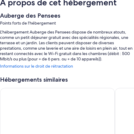
À propos de cet hébergement
Auberge des Pensees
Points forts de l'hébergement
L'hébergement Auberge des Pensees dispose de nombreux atouts,
comme un petit déjeuner gratuit avec des spécialités régionales, une
terrasse et un jardin. Les clients peuvent disposer de diverses
prestations, comme une laverie et une aire de loisirs en plein air, tout en
restant connectés avec le Wi-Fi gratuit dans les chambres (débit : 500
Mbit/s ou plus (pour + de 6 pers. ou + de 10 appareils)).
Informations sur le droit de rétractation
D'autres petits plus vous attendent, notamment :
Piscine extérieure ouverte en saison
Hébergements similaires
Parking en libre-service gratuit
Chateau de Druon
L'Oustal
Barbecues à gaz, mobilier d'extérieur et salles de réunion
Caractéristiques des chambres
Toutes les chambres bénéficient d'un ameublement personnalisé et
disposent de services et équipements comme l'accès Wi-Fi à Internet
gratuit.
Autres commodités équipant les chambres :