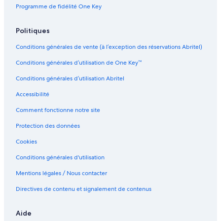
s
c
u
a
ô
Programme de fidélité One Key
d
o
s
n
t
'
g
s
t
e
h
n
a
é
l
Politiques
o
e
c
L
Conditions générales de vente (à l’exception des réservations Abritel)
t
e
e
R
Conditions générales d’utilisation de One Key™
s
e
l
Conditions générales d’utilisation Abritel
a
i
Accessibilité
s
d
Comment fonctionne notre site
e
Protection des données
s
D
Cookies
e
u
Conditions générales d'utilisation
x
M
Mentions légales / Nous contacter
e
Directives de contenu et signalement de contenus
r
s
,
Aide
M