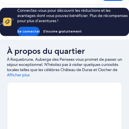
le
type
Connectez-vous pour découvrir les réductions et les
de
avantages dont vous pouvez bénéficier. Plus de récompenses
chambre
pour plus d’aventures !
Chambre
Double
Se connecter
S’inscrire gratuitement
Deluxe
À propos du quartier
À Roquebrune, Auberge des Pensees vous promet de passer un
séjour exceptionnel. N'hésitez pas à visiter quelques curiosités
locales telles que les célèbres Château de Duras et Clocher de
Duras, à moins que vous ne préfériez faire le plein d'aventures
Afficher plus
aux sympathiques Château Les Arqueys et Château le Pis. Les
points d'eau de la région vous invitent à vous détendre dans et
au bord de l'eau en vous adonnant à des activités telles que la
pêche.
Consultez notre guide de voyage sur Roquebrune
Afficher plus de Bed & Breakfasts à Roquebrune