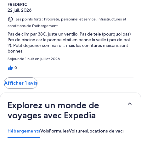
FREDERIC
22 juil. 2026
Les points forts : Propreté, personnel et service, infrastructures et
conditions de l’hébergement
Pas de clim par 38C, juste un ventilo. Pas de tele (pourquoi pas)
Pas de piscine car la pompe etait en panne la veille ( pas de bol
?). Petit dejeuner sommaire... mais les confitures maisons sont
bonnes.
Séjour de 1 nuit en juillet 2026
0
Afficher 1 avis
Explorez un monde de
voyages avec Expedia
Hébergements
Vols
Formules
Voitures
Locations de vacances
Ac