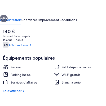
Pensees
cédent
Suivant
9+
Présentation
Chambres
Emplacement
Conditions
Le
140 €
prix
taxes et frais compris
actuel
16 août - 17 août
est
Avis
6,0
Afficher 1 avis
6,0 sur 10
de
voyageurs
140 €.
Équipements populaires
Piscine
Petit déjeuner inclus
Extérieur
Parking inclus
Wi-Fi gratuit
Services d’affaires
Blanchisserie
Tout afficher