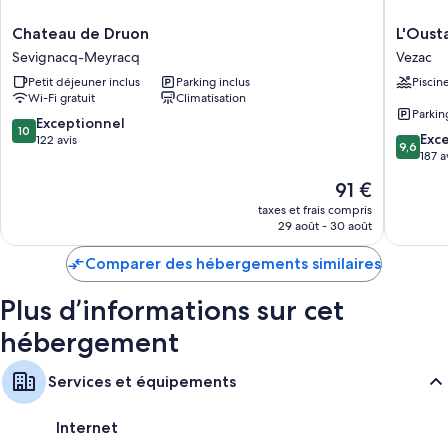
Articles de toilette gratuits et sèche-cheveux
Chateau
L'Oustal
Chateau de Druon
L'Oust
de
de
Sevignacq-Meyracq
Vezac
Druon
Vézac
Petit déjeuner inclus
Parking inclus
Piscin
Sevignacq-
Vezac
Wi-Fi gratuit
Climatisation
Meyracq
Parkin
10.0
Exceptionnel
10
9.6
Exc
sur
122 avis
9,6
sur
187 a
10,
10,
Exceptionnel,
Le
91 €
Exceptio
122 avis
nouveau
187 avis
taxes et frais compris
prix
29 août - 30 août
est
de
Comparer des hébergements similaires
91 €
Plus d’informations sur cet
hébergement
Services et équipements
Internet