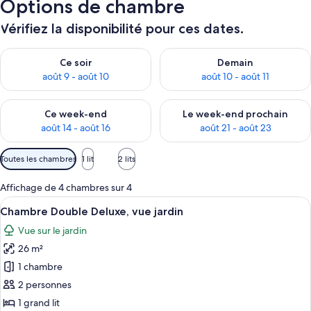
Options de chambre
Vérifiez la disponibilité pour ces dates.
Vérifier la disponibilité pour ce soir août 9 - août 10
Vérifier la disponibilité pour 
Ce soir
Demain
août 9 - août 10
août 10 - août 11
Vérifier la disponibilité pour ce week-end août 14 - août 16
Vérifier la disponibilité pour
Ce week-end
Le week-end prochain
août 14 - août 16
août 21 - août 23
Filtres
Toutes les chambres
1 lit
2 lits
disponibles
pour
Affichage de 4 chambres sur 4
les
Afficher
Une chambre à coucher avec un lit, des
2
Chambre Double Deluxe, vue jardin
chambres
toutes
Vue sur le jardin
les
26 m²
photos
pour
1 chambre
ce
2 personnes
type
1 grand lit