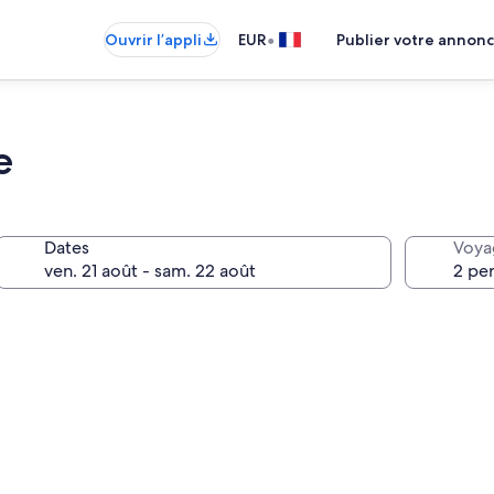
•
Ouvrir l’appli
EUR
Publier votre annon
e
Dates
Voya