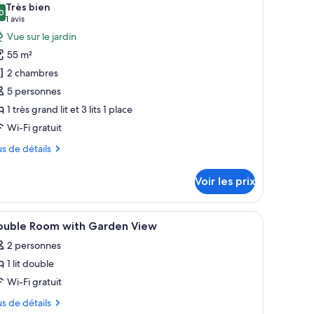
Très bien
s
0
,0 sur 10
(1 avis)
1 avis
hotos
Vue sur le jardin
our
55 m²
e
2 chambres
ype
5 personnes
e
1 très grand lit et 3 lits 1 place
hambre :
ppartement
Wi-Fi gratuit
milial,
us
us de détails
ue
tails
rdin
Voir les prix
r
pe
con.
e, avec des chaises longues, des parasols et une table sur laquelle se trouve
fficher
Articles gratuits dans le mini-bar, coffres-for
2
ouble Room with Garden View
outes
ambre
2 personnes
partement
s
ilial,
1 lit double
hotos
e
our
Wi-Fi gratuit
rdin
e
us
us de détails