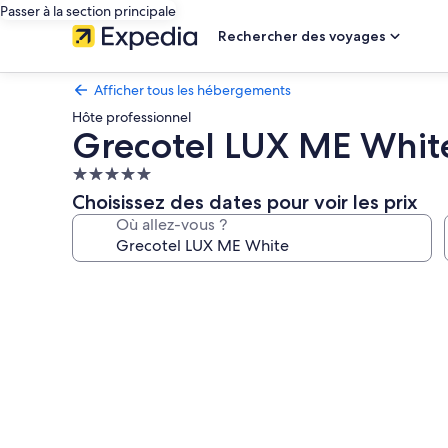
Passer à la section principale
Rechercher des voyages
Afficher tous les hébergements
Hôte professionnel
Grecotel LUX ME Whit
Hébergement
5.0 étoiles
Choisissez des dates pour voir les prix
Où allez-vous ?
Galerie
photos
de
l’hébergement
Grecotel
LUX