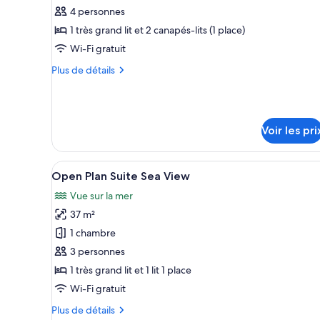
ce
with
4 personnes
Sharing
type
1 très grand lit et 2 canapés-lits (1 place)
Pool
de
Wi-Fi gratuit
chambre :
Plus
Plus de détails
Villa
de
White,
détails
Seafront
sur
le
Prive
Voir les pri
type
Pool
de
chambre
Afficher
Une chambre d’hôtel avec un li
Villa
5
Open Plan Suite Sea View
toutes
White,
Vue sur la mer
Seafront
les
Prive
37 m²
photos
Pool
pour
1 chambre
ce
3 personnes
type
1 très grand lit et 1 lit 1 place
de
Wi-Fi gratuit
chambre :
Plus
Plus de détails
Open