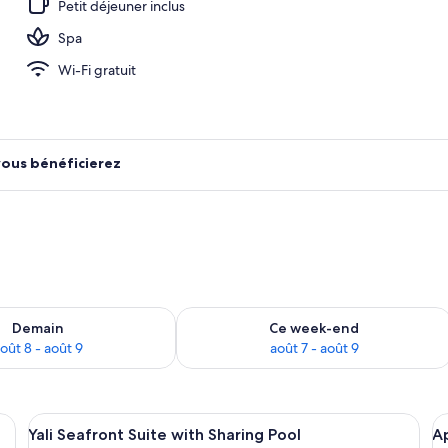
Petit déjeuner inclus
Spa
ieure (ouverte en saison), parasols de plage
Wi-Fi gratuit
vous bénéficierez
sponibilité pour demain août 8 - août 9
Vérifier la disponibilité pour ce week
Demain
Ce week-end
oût 8 - août 9
août 7 - août 9
ec un canapé blanc, un pouf rond, une lampe sur pied et une table sur laque
Afficher
Une chambre d’hôtel avec un grand lit,
A
10
Yali Seafront Suite with Sharing Pool
Ap
toutes
t