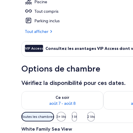
Piscine
Tout compris
Piscine extér
Parking inclus
Tout afficher
Consultez les avantages VIP Access dont 
VIP Access
Options de chambre
Vérifiez la disponibilité pour ces dates.
Vérifier la disponibilité pour ce soir août 7 - août 8
Vérifier la di
Ce soir
août 7 - août 8
a
Filtres
Toutes les chambres
3+ lits
1 lit
2 lits
disponibles
Afficher
Une chambre d’hôtel moderne av
pour
10
White Family Sea View
toutes