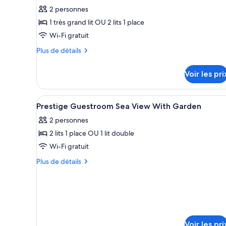
type
2 personnes
de
1 très grand lit OU 2 lits 1 place
chambre :
Superior
Wi-Fi gratuit
Guestroom
Plus
Plus de détails
Sea
de
détails
View
Voir les pri
sur
le
type
Afficher
Articles gratuits dans le mini-
3
de
Prestige Guestroom Sea View With Garden
toutes
chambre
2 personnes
Superior
les
Guestroom
2 lits 1 place OU 1 lit double
photos
Sea
pour
Wi-Fi gratuit
View
ce
Plus
Plus de détails
type
de
détails
de
sur
chambre :
le
Prestige
type
Guestroom
de
Voir les pri
chambre