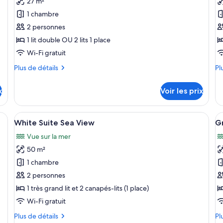
27 m²
ce
c
Pr
1 chambre
Po
type
t
2 personnes
de
d
1 lit double OU 2 lits 1 place
chambre :
c
Swim
S
Wi-Fi gratuit
Up
U
Plus
Pl
Plus de détails
Pl
White
F
de
de
détails
dé
Room
G
x
Voir les prix
sur
su
le
le
type
ty
t, un bureau, une chaise, une lampe et une vue sur l’océan.
Afficher
Une chambre d’hôtel moderne avec un g
A
8
de
de
White Suite Sea View
Gr
toutes
t
chambre
ch
Vue sur la mer
Swim
les
Sw
le
Up
U
50 m²
photos
p
White
Fa
pour
p
1 chambre
Room
Gu
ce
c
2 personnes
type
t
1 très grand lit et 2 canapés-lits (1 place)
de
d
Wi-Fi gratuit
chambre :
c
Plus
Pl
Plus de détails
Pl
White
G