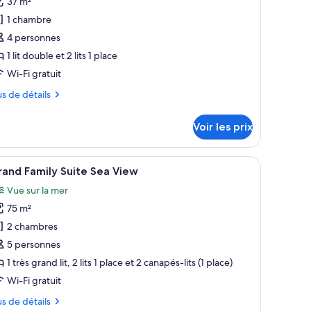
37 m²
e
ive
1 chambre
ol
ype
4 personnes
e
1 lit double et 2 lits 1 place
hambre :
wim
Wi-Fi gratuit
p
us
us de détails
amily
tails
uestroom
Voir les prix
r
pe
rand lit, une lampe de chevet, une œuvre d’art abstraite encadrée, une vue
fficher
Une chambre d’hôtel avec un lit, une chaise, u
6
and Family Suite Sea View
outes
ambre
Vue sur la mer
im
s
p
75 m²
hotos
mily
our
2 chambres
estroom
e
5 personnes
ype
1 très grand lit, 2 lits 1 place et 2 canapés-lits (1 place)
e
Wi-Fi gratuit
hambre :
us
us de détails
rand