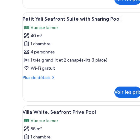
Sea
Prestige
View
Guestroom
Afficher
Une chambre d’hôtel avec un li
With
Sea
6
Petit Yali Seafront Suite with Sharing Pool
View
toutes
Garden
With
Vue sur la mer
les
Garden
40 m²
photos
pour
1 chambre
ce
4 personnes
type
1 très grand lit et 2 canapés-lits (1 place)
de
Wi-Fi gratuit
chambre :
Plus
Plus de détails
Petit
de
Yali
détails
Voir les pri
Seafront
sur
le
Suite
type
Afficher
Un salon moderne avec un grand
with
15
de
Villa White, Seafront Prive Pool
toutes
Sharing
chambre
Vue sur la mer
Petit
les
Pool
Yali
85 m²
photos
Seafront
pour
1 chambre
Suite