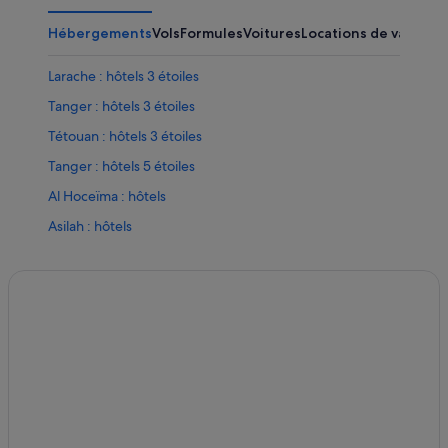
Hébergements
Vols
Formules
Voitures
Locations de vacance
Larache : hôtels 3 étoiles
Tanger : hôtels 3 étoiles
Tétouan : hôtels 3 étoiles
Tanger : hôtels 5 étoiles
Al Hoceïma : hôtels
Asilah : hôtels
Cabo Negro : Appart’hôtels
Cabo Negro : hôtels
Chefchaouen : hôtels Hôtels de luxe
Chefchaouen : hôtels
El Jebha : hôtels
Fnideq : hôtels
Marina Smir : Appart’hôtels