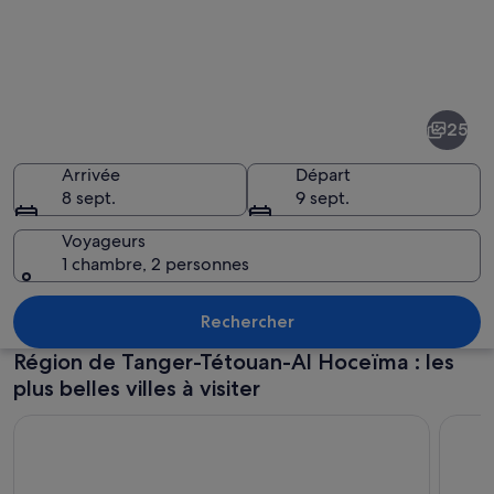
Photos
de
Région
25
de
Tanger-
Arrivée
Départ
8 sept.
9 sept.
Tétouan-
Al
Voyageurs
1 chambre, 2 personnes
Hoceïma
Une ville densément peuplée, caractér
Rechercher
Région de Tanger-Tétouan-Al Hoceïma : les
plus belles villes à visiter