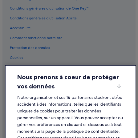
Conditions générales d’utilisation de One Key™
Conditions générales d’utilisation Abritel
Accessibilité
Comment fonctionne notre site
Protection des données
Cookies
Conditions générales d'utilisation
Nous prenons à coeur de protéger
Mentions légales / Nous contacter
vos données
Directives de contenu et signalement de contenus
Notre organisation et ses
16
partenaires stockent et/ou
Aide
accèdent à des informations, telles que les identifiants
uniques de cookies pour traiter les données
Assistance
personnelles, sur un appareil. Vous pouvez accepter ou
Annuler votre vol
gérer vos préférences en cliquant ci-dessous ou à tout
moment sur la page de la politique de confidentialité.
Annuler une réservation d'hôtel ou de location de vacances