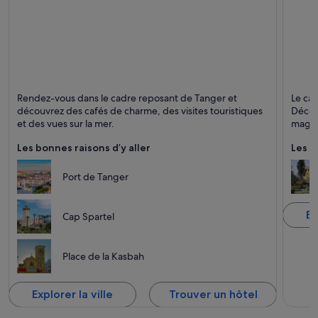
Tanger
Chefc
Rendez-vous dans le cadre reposant de Tanger et
Le ca
Marche, Ferries et bateaux et Culture
Montag
découvrez des cafés de charme, des visites touristiques
Décou
et des vues sur la mer.
magnif
Les bonnes raisons d’y aller
Les b
Port de Tanger
Ex
Cap Spartel
Place de la Kasbah
Explorer la ville
Trouver un hôtel