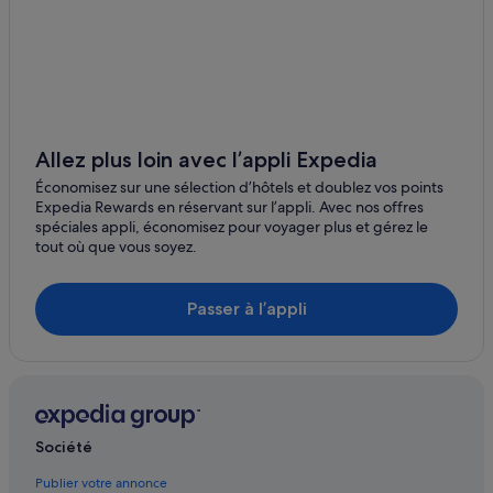
Martil : hôtels Accor Hotels
Martil : hôtels Barcelo
Martil : hôtels Independent
Martil : hôtels
M'diq : Appart’hôtels
Allez plus loin avec l’appli Expedia
M'diq : hôtels
Économisez sur une sélection d’hôtels et doublez vos points
Expedia Rewards en réservant sur l’appli. Avec nos offres
Oued Laou : hôtels
spéciales appli, économisez pour voyager plus et gérez le
tout où que vous soyez.
Restinga : hôtels Barcelo
Tanger : Appart’hôtels
Passer à l’appli
Tanger : hôtels Hôtels avec piscine
Tanger : hôtels Hôtels avec spa
Tanger : hôtels Hôtels pas chers
Tanger : hôtels
Société
Tétouan : hôtels
Publier votre annonce