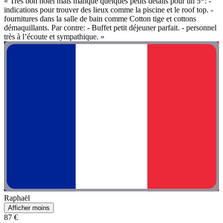
« Très bon hôtel mais manque quelques petits détails pour un 5*: -
indications pour trouver des lieux comme la piscine et le roof top. -
fournitures dans la salle de bain comme Cotton tige et cottons
démaquillants. Par contre: - Buffet petit déjeuner parfait. - personnel
très à l’écoute et sympathique. »
Raphaël
Afficher moins
87 €