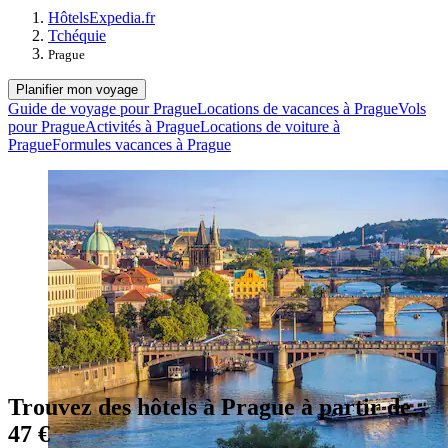
Hôtels
Expedia.fr
Tchéquie
Prague
Planifier mon voyage
Guide de voyage pour Prague
Locations de vacances à Prague
Vols
pour Prague
Activités à Prague
Locations de voiture à
Prague
Formules vacances à Prague
Trouvez des hôtels à Prague à partir de
47 €