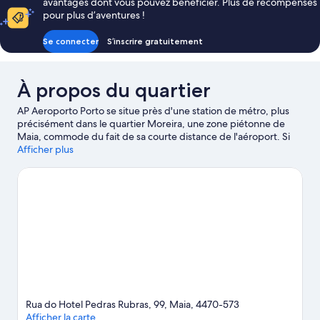
avantages dont vous pouvez bénéficier. Plus de récompenses
69 €
pour plus d’aventures !
Se connecter
S’inscrire gratuitement
À propos du quartier
AP Aeroporto Porto se situe près d'une station de métro, plus
précisément dans le quartier Moreira, une zone piétonne de
Maia, commode du fait de sa courte distance de l'aéroport. Si
les célèbres Centre historique de Porto et Cathédrale de Porto
Afficher plus
figurent parmi les immanquables, les voyageurs en mal de
shopping se tourneront vers l'emblématique Marché de Bolhão.
Les agréables Zoo de Maia et Funny City (parc de jeux et
d'activités pour enfants) méritent aussi une visite.
Consultez
notre guide de voyage sur Maia
Rua do Hotel Pedras Rubras, 99, Maia, 4470-573
Afficher la carte