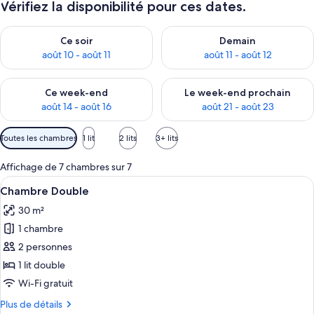
Vérifiez la disponibilité pour ces dates.
Vérifier la disponibilité pour ce soir août 10 - août 11
Vérifier la disponibilité pour 
Ce soir
Demain
août 10 - août 11
août 11 - août 12
Vérifier la disponibilité pour ce week-end août 14 - août 16
Vérifier la disponibilité pour
Ce week-end
Le week-end prochain
août 14 - août 16
août 21 - août 23
Filtres
Toutes les chambres
1 lit
2 lits
3+ lits
disponibles
pour
Affichage de 7 chambres sur 7
les
Afficher
Une chambre d’hôtel avec un grand lit, 
7
Chambre Double
chambres
toutes
30 m²
les
1 chambre
photos
pour
2 personnes
ce
1 lit double
type
Wi-Fi gratuit
de
Plus
Plus de détails
chambre :