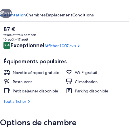
cédent
Suivant
42+
Présentation
Chambres
Emplacement
Conditions
Le
87 €
prix
taxes et frais compris
actuel
16 août - 17 août
est
Avis
Exceptionnel
9,4
Afficher 1 007 avis
9,4 sur 10
de
voyageurs
87 €.
Équipements populaires
Navette aéroport gratuite
Wi-Fi gratuit
Façade de l’hébergement
Restaurant
Climatisation
Petit déjeuner disponible
Parking disponible
Tout afficher
Options de chambre