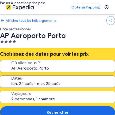
Passer à la section principale
Obtenir l’appli
Afficher tous les hébergements
Hôte professionnel
AP Aeroporto Porto
Hébergement
4.0 étoiles
Choisissez des dates pour voir les prix
Où allez-vous ?
Dates
Voyageurs
Rechercher