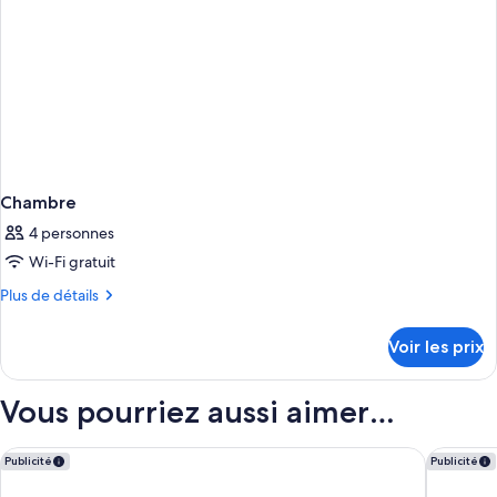
Chambre
4 personnes
Wi-Fi gratuit
Plus
Plus de détails
de
détails
Voir les prix
sur
le
type
Vous pourriez aussi aimer…
de
chambre
Chambre
Rosalma Hostel
Zero Box
Publicité
Publicité