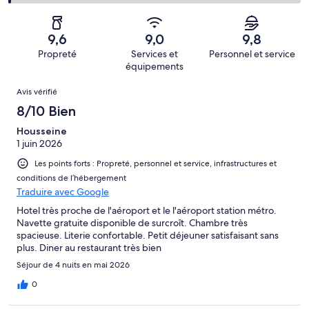
(Satisfaisant),
des
sur 1007.
de 4
d’après 40 avis
voyageurs
(Médiocre),
sur 1007.
de 2
d’après 11 avis
9,6
9,0
9,8
(Horrible),
sur 1007.
Propreté
Services et
Personnel et service
d’après 7 avis
équipements
sur 1007.
Avis
Avis vérifié
8/10 Bien
Housseine
1 juin 2026
Les points forts : Propreté, personnel et service, infrastructures et
conditions de l’hébergement
Traduire avec Google
Hotel très proche de l'aéroport et le l'aéroport station métro.
Navette gratuite disponible de surcroît. Chambre très
spacieuse. Literie confortable. Petit déjeuner satisfaisant sans
plus. Diner au restaurant très bien
Séjour de 4 nuits en mai 2026
0