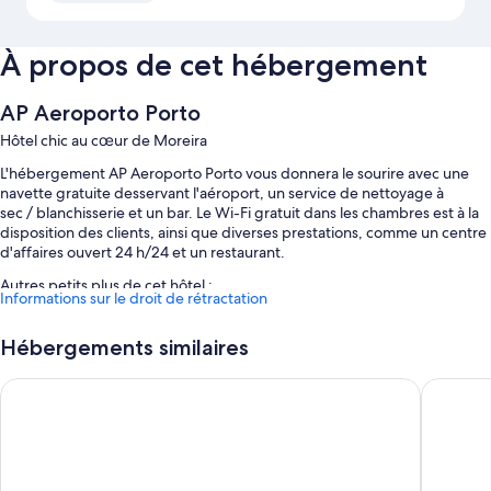
À propos de cet hébergement
AP Aeroporto Porto
Hôtel chic au cœur de Moreira
L'hébergement AP Aeroporto Porto vous donnera le sourire avec une
navette gratuite desservant l'aéroport, un service de nettoyage à
sec / blanchisserie et un bar. Le Wi-Fi gratuit dans les chambres est à la
disposition des clients, ainsi que diverses prestations, comme un centre
d'affaires ouvert 24 h/24 et un restaurant.
Autres petits plus de cet hôtel :
Informations sur le droit de rétractation
Petit déjeuner en libre-service (en supplément), parking en libre-
service (en supplément) et borne de recharge pour voitures
Hébergements similaires
électriques
Oporto Airport & Business Hotel
Park Hot
Poste informatique, une consigne à bagages et télévision dans le
hall
Coffre-fort à la réception, distributeur automatique de boissons et
d'en-cas et réception ouverte 24 h/24
Les avis voyageurs sont dithyrambiques concernant les options de