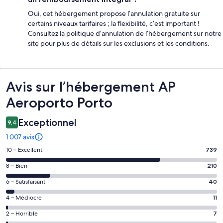
Oui, cet hébergement propose l’annulation gratuite sur
certains niveaux tarifaires ; la flexibilité, c’est important !
Consultez la politique d’annulation de l’hébergement sur notre
site pour plus de détails sur les exclusions et les conditions.
Avis
Avis sur l’hébergement AP
Aeroporto Porto
Exceptionnel
9,4
1 007 avis
Note
10 – Excellent
739
des
Note
8 – Bien
210
voyageurs
des
de 10
Note
6 – Satisfaisant
40
voyageurs
(Excellent),
des
de 8
Note
4 – Médiocre
11
d’après 739 avis
voyageurs
(Bien),
des
sur 1007.
de 6
Note
2 – Horrible
7
d’après 210 avis
voyageurs