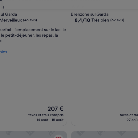
ment
Hébergement
31
es
3.0 étoiles
sul Garda
Brenzone sul Garda
8.4
8,4/10
Merveilleux
Très bien
(45 avis)
(62 avis)
sur
parfait : l’emplacement sur le lac, le
10,
le petit-déjeuner, les repas, la
eux,
Très
»
bien,
(62 avis)
oins
Le
207 €
nouveau
taxes et frais compris
taxes et fr
prix
14 août - 15 août
27 aoû
est
de
arda with Wi-Fi & Terrace
ago by Double Hospitality
Hotel Capri
207 €