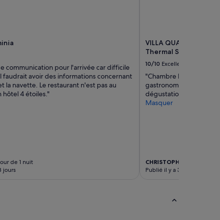
p
a
r
c
inia
VILLA QUARANTA Tomm
a
Thermal SPA
g
r
10/10
Excellent
communication pour l'arrivée car difficile
e
il faudrait avoir des informations concernant
"Chambre luxueuse et co
a
et la navette. Le restaurant n'est pas au
gastronomique au restau
b
 hôtel 4 étoiles."
dégustation des vins de 
l
Masquer
e
.
a
c
c
u
e
our de 1 nuit
CHRISTOPHE
Séjour de 2 n
i
3 jours
Publié il y a 3 semaines
l
t
r
e
s
s