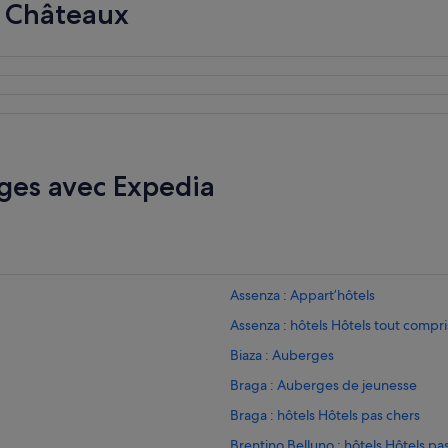
s Châteaux
x
d
e
j
e
u
n
e
r
ges avec Expedia
s
»
Assenza : Appart’hôtels
Assenza : hôtels Hôtels tout compri
Biaza : Auberges
Braga : Auberges de jeunesse
Braga : hôtels Hôtels pas chers
Brentino Belluno : hôtels Hôtels pa