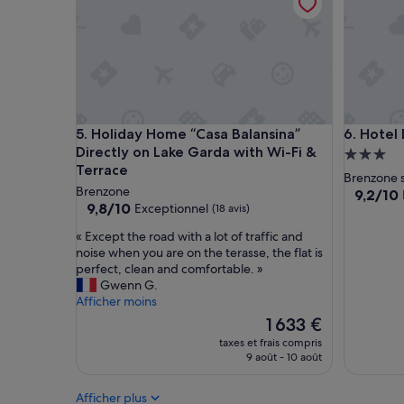
b
p
i
l
e
a
n
c
s
e
i
m
t
e
u
n
Holiday Home “Casa Balansina” Directly on Lake G
Hotel Dr
5. Holiday Home “Casa Balansina”
6. Hotel
é
t
Directly on Lake Garda with Wi-Fi &
a
s
Héberge
u
u
Terrace
3.0 étoil
Brenzone 
b
r
Brenzone
9.2
9,2/10
o
l
9.8
9,8/10
Exceptionnel
(18 avis)
sur
r
e
sur
10,
d
l
«
« Except the road with a lot of traffic and
10,
Merveill
d
a
E
noise when you are on the terasse, the flat is
Exceptionnel,
(84 avis)
u
c
x
perfect, clean and comfortable. »
(18 avis)
l
,
c
Gwenn G.
a
l
e
Afficher moins
c
e
p
Le
1 633 €
,
p
t
nouveau
taxes et frais compris
p
e
t
prix
9 août - 10 août
a
r
h
est
s
s
e
de
d
o
r
Afficher plus
1 633 €