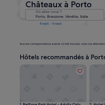
Châteaux à Porto
Le week-end prochain
Où allez-vous ?
14 août - 16 août
Dans un mois
4 sept. - 6 sept.
Aucune correspondance exacte n’a été trouvée, mais ces alternativ
Hôtels recommandés à Port
Belfiore Park Hotel - Adults Only
Hotel Du 
Belfiore Park Hotel - Adults Only
Hotel Du 
1. Belfiore Park Hotel - Adults Only
2. Hotel