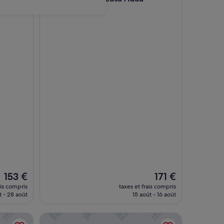
Porto
Le
Le
153 €
171 €
nouveau
nouveau
ais compris
taxes et frais compris
prix
prix
t - 28 août
15 août - 16 août
est
est
de
de
Club Hotel Olivi
153 €
171 €