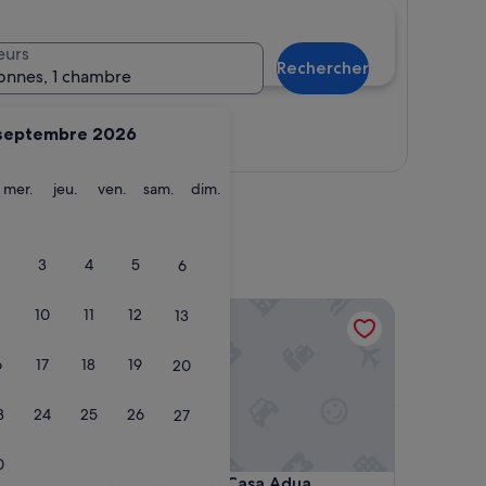
eurs
Rechercher
onnes, 1 chambre
septembre 2026
Afficher la carte
ardi
mercredi
jeudi
vendredi
samedi
dimanche
mer.
jeu.
ven.
sam.
dim.
3
4
5
6
Appartamenti Casa Adua
10
11
12
13
6
17
18
19
20
3
24
25
26
27
0
Appartamenti Casa Adua
4. Appartamenti Casa Adua