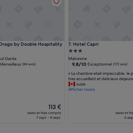
arda with Wi-Fi & Terrace
ago by Double Hospitality
Hotel Capri
 Drago by Double Hospitality
7. Hotel Capri
ment
Hébergement
es
3.0 étoiles
sul Garda
Malcesine
9.8
9,8/10
Merveilleux
Exceptionnel
(84 avis)
(172 avis)
sur
«
« La chambre etait impeccable, le 
10,
L
tres accueillant et delicieux dejeun
eux,
Exceptionnel,
a
suzie
(172 avis)
c
Afficher moins
h
a
m
Le
113 €
b
nouveau
taxes et frais compris
taxes et fr
r
prix
7 sept. - 8 sept.
6 sep
e
est
e
de
t
113 €