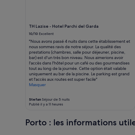
e
r
i
la
u
e
s
disponibilité
n
p
e
sont
e
a
w
susceptibles
r
s
h
TH Lazise - Hotel Parchi del Garda
de
a
,
e
changer.
10/10
Excellent
u
l
n
Des
"Nous avons passé 4 nuits dans cette établissement et
t
a
y
conditions
nous sommes ravis de notre séjour. La qualité des
o
c
o
supplémentaires
prestations (chambres, salle pour déjeuner, piscine,
p
h
u
peuvent
bar) est d'un très bon niveau. Nous aimerions avoir
,
a
a
s’appliquer.
l'accès dans l'hôtel pour un café ou des gourmandises
p
m
r
tout au long de la journée. Cette option était valable
e
b
e
uniquement au bar de la piscine. Le parking est grand
r
r
o
et l'accès aux routes est super facile"
s
e
n
Masquer
o
!
t
n
»
h
n
e
Stefan
Séjour de 5 nuits
e
t
Publié il y a 11 heures
l
e
t
r
r
a
Porto : les informations util
è
s
s
s
a
e