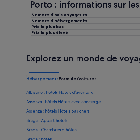
Porto : informations sur le
g
,
r
t
Nombre d’avis voyageurs
é
h
Nombre d’hébergements
a
e
Prix le plus bas
b
f
l
Prix le plus élevé
l
e
a
e
t
t
i
p
s
Explorez un monde de voya
r
p
e
e
s
r
t
f
Hébergements
Formules
Voitures
a
e
t
c
Albisano : hôtels Hôtels d’aventure
i
t
o
,
Assenza : hôtels Hôtels avec concierge
n
c
Assenza : hôtels Hôtels pas chers
s
l
d
e
Braga : Appart’hôtels
e
a
h
n
Braga : Chambres d’hôtes
a
a
Braga : hôtels
u
n