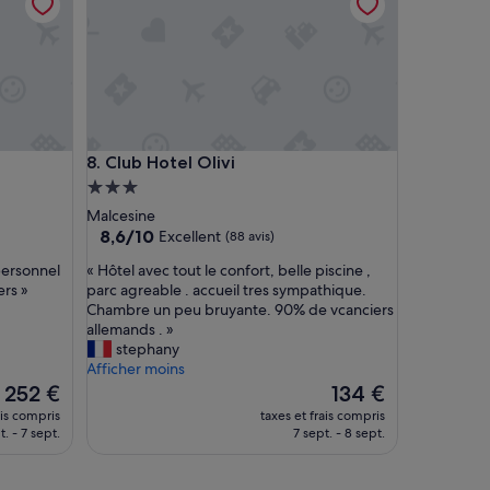
Club Hotel Olivi
8. Club Hotel Olivi
Hébergement
3.0 étoiles
Malcesine
8.6
8,6/10
Excellent
(88 avis)
sur
«
personnel
« Hôtel avec tout le confort, belle piscine ,
10,
H
ers »
parc agreable . accueil tres sympathique.
Excellent,
ô
Chambre un peu bruyante. 90% de vcanciers
(88 avis)
t
allemands . »
e
stephany
l
Afficher moins
a
Le
Le
252 €
134 €
v
nouveau
nouveau
ais compris
taxes et frais compris
e
prix
prix
t. - 7 sept.
7 sept. - 8 sept.
c
est
est
t
de
de
o
252 €
134 €