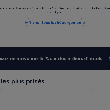
a
i
 sur la base d’un séjour d’une nuit pour 2 adultes. Les prix et la disponibilité so
t
s’appliquer.
i
m
Afficher tous les hébergements
p
e
c
c
a
b
l
e
ez en moyenne 15 % sur des milliers d’hôtels
,
l
e
p
e
 les plus prisés
r
s
Villa Luisa Resort & Luxury Apartments
Hotel Flami
o
n
n
e
l