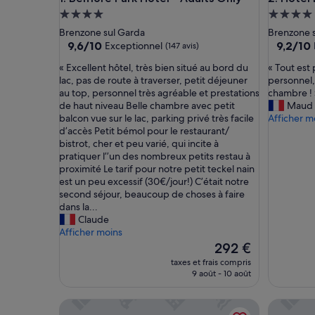
Hébergement
Héberge
4.0 étoiles
4.0 étoil
Brenzone sul Garda
Brenzone 
9.6
9.2
9,6/10
9,2/10
Exceptionnel
(147 avis)
sur
sur
«
«
« Excellent hôtel, très bien situé au bord du
« Tout est 
10,
10,
E
T
lac, pas de route à traverser, petit déjeuner
personnel, 
Exceptionnel,
Merveill
x
o
au top, personnel très agréable et prestations
chambre ! 
(147 avis)
(45 avis)
c
u
de haut niveau Belle chambre avec petit
Maud
e
t
balcon vue sur le lac, parking privé très facile
Afficher m
l
e
d’accès Petit bémol pour le restaurant/
l
s
bistrot, cher et peu varié, qui incite à
e
t
pratiquer l’’un des nombreux petits restau à
n
p
proximité Le tarif pour notre petit teckel nain
t
a
est un peu excessif (30€/jour!) C’était notre
h
r
second séjour, beaucoup de choses à faire
ô
f
dans la...
t
a
Claude
e
i
Afficher moins
l
t
Le
292 €
,
:
nouveau
taxes et frais compris
t
l
prix
9 août - 10 août
r
’
est
è
e
de
Holiday Home “Casa Balansina” Directly on Lake G
Hotel Dr
s
m
292 €