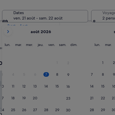
Dans deux semaines
Dates
Voyag
21 août - 23 août
ven. 21 août - sam. 22 août
2 pers
Dans deux mois
2 oct. - 4 oct.
Les
août 2026
mois
affichés
sont
lundi
mardi
mercredi
jeudi
vendredi
samedi
dimanche
lundi
m
lun.
mar.
mer.
jeu.
ven.
sam.
dim.
lun.
mar.
es pourraient vous convenir.
August
2026
et
o
1
1
2
2
September
2026.
Lac - Relax Attitude Hotel
Hotel Eden
3
4
5
6
7
8
7
8
9
9
10
11
12
13
14
15
14
15
1
16
17
18
19
20
21
22
21
22
2
23
24
25
26
27
28
29
28
29
3
30
Lac - Relax Attitude Hotel
Hotel Eden
 Du Lac - Relax Attitude Hotel
3. Hotel Eden