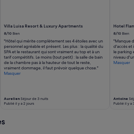
t
r
e
s
Villa Luisa Resort & Luxury Apartments
Hotel Flam
a
c
8/10
Bien
8/10
Bien
c
"Hôtel qui mérite complètement ses 4 étoiles avec un
"Manque de 
u
personnel agréable et présent. Les plus : la qualité du
d'accès et 
e
SPA et le restaurant qui sont vraiment au top et à un
le parking 
i
tarif compétitifs. Le moins (tout petit) : la salle de bain
niveau d'un
l
de la chambre pas à la hauteur de tout le reste,
Masquer
l
vraiment dommage, il faut prévoir quelque chose."
a
Masquer
n
t
e
t
d
Aurelien
Séjour de 3 nuits
Antoine
Séj
e
Publié il y a 2 jours
Publié il y a 
l
i
c
es
i
e
u