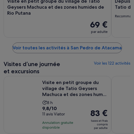
Visite en petit groupe du village de Tatio
Depuis S
Geysers Machuca et des zones humides de
Tatio de
Rio Putana
Recomman
69 €
par adulte
Voir toutes les activités à San Pedro de Atacama
Visites d’une journée
Voir les 122 activités
et excursions
Visite en petit groupe du village de Tatio Geysers Machuca 
Expérienc
Visite en petit groupe du
village de Tatio Geysers
Machuca et des zones hum...
Durée
8 h
9.8
9,8/10
de
Le
83 €
sur
11 avis Viator
l’activité :
prix
10
8 heures
taxes et frais
Annulation gratuite
est
compris
pour
disponible
par adulte
de 83 €.
11 avis