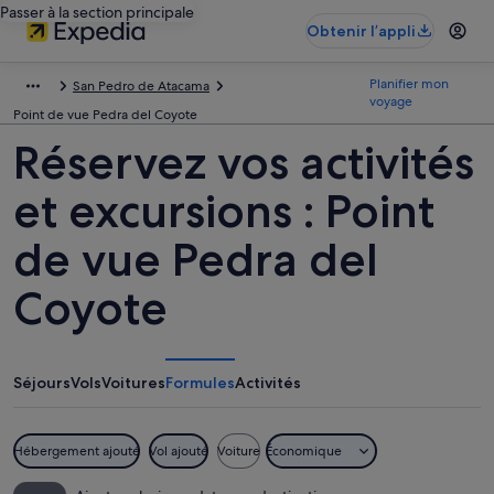
Passer à la section principale
Obtenir l’appli
Planifier mon
San Pedro de Atacama
voyage
Point de vue Pedra del Coyote
Réservez vos activités
et excursions : Point
de vue Pedra del
Coyote
Séjours
Vols
Voitures
Formules
Activités
Hébergement ajouté
Vol ajouté
Voiture
Économique