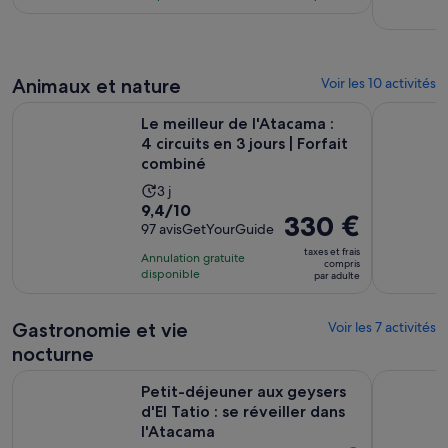
de 61 €.
4 heures
par
adulte
Animaux et nature
Voir les 10 activités
Le meilleur de l'Atacama : 4 circuits en 3 jours | Forfait comb
San Pedro 
Le meilleur de l'Atacama :
4 circuits en 3 jours | Forfait
combiné
Durée
3 j
9.4
9,4/10
de
Le
330 €
sur
97 avisGetYourGuide
l’activité :
prix
10
3 jours
taxes et frais
Annulation gratuite
est
compris
pour
disponible
par adulte
de 330 €.
97 avis
par
adulte
Gastronomie et vie
Voir les 7 activités
nocturne
Petit-déjeuner aux geysers d'El Tatio : se réveiller dans l'At
Depuis San
Petit-déjeuner aux geysers
d'El Tatio : se réveiller dans
l'Atacama