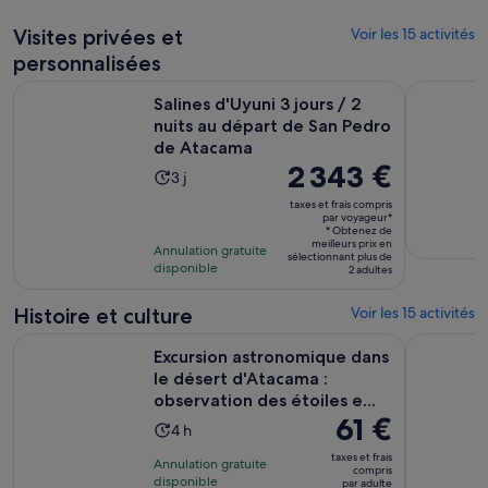
par
adulte
Visites privées et
Voir les 15 activités
personnalisées
Salines d'Uyuni 3 jours / 2 nuits au départ de San Pedro de
Trekking a
Salines d'Uyuni 3 jours / 2
nuits au départ de San Pedro
de Atacama
Le
2 343 €
Durée
3 j
prix
de
taxes et frais compris
est
par voyageur*
l’activité :
* Obtenez de
de 2 343 €.
3 jours
meilleurs prix en
Annulation gratuite
par
sélectionnant plus de
disponible
2 adultes
voyageur*
Histoire et culture
Voir les 15 activités
Excursion astronomique dans le désert d'Atacama : observatio
San Pedro 
Excursion astronomique dans
le désert d'Atacama :
observation des étoiles e...
Le
61 €
Durée
4 h
prix
de
taxes et frais
Annulation gratuite
est
compris
l’activité :
disponible
par adulte