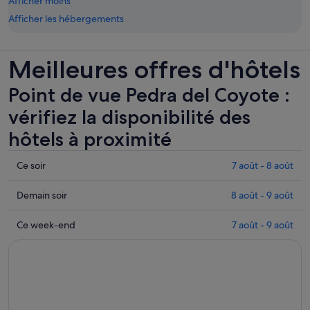
Afficher moins
Afficher les hébergements
Meilleures offres d'hôtels
Point de vue Pedra del Coyote :
vérifiez la disponibilité des
hôtels à proximité
Consulter
Ce soir
7 août - 8 août
les
prix
Consulter
Demain soir
8 août - 9 août
près
les
de
prix
Consulter
Ce week-end
7 août - 9 août
Point
près
les
de
de
prix
vue
Point
près
Pedra
de
de
del
vue
Point