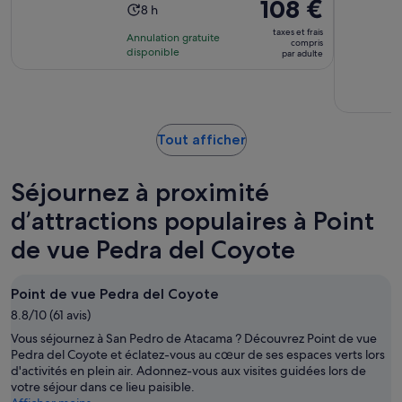
Le
108 €
Durée
8 h
prix
de
taxes et frais
Annulation gratuite
est
compris
l’activité :
disponible
par adulte
de 108 €.
8 heures
par
adulte
S’ouvre
Tout afficher
dans
un
Séjournez à proximité
nouvel
onglet.
d’attractions populaires à Point
de vue Pedra del Coyote
Point de vue Pedra del Coyote
8.8/10 (61 avis)
Vous séjournez à San Pedro de Atacama ? Découvrez Point de vue
Pedra del Coyote et éclatez-vous au cœur de ses espaces verts lors
d'activités en plein air. Adonnez-vous aux visites guidées lors de
votre séjour dans ce lieu paisible.