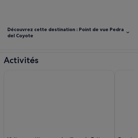
Découvrez cette destination : Point de vue Pedra
del Coyote
Activités
Visite en petit groupe du village de Tatio Geysers Machuca
Depuis San