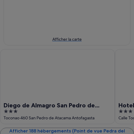
Coyote
Pedra
de
pour
del
vue
cette
Coyote
Pedra
nuit,
pour
del
7
demain
Coyote
août
soir,
pour
-
8
ce
Afficher la carte
8
août
week-
août
-
end,
Diego de Almagro San Pedro de Atacama
Hotel La
9
7
août
août
-
9
août
Diego de Almagro San Pedro de
Hotel
3
3
Atacama
out
out
Toconao 460 San Pedro de Atacama Antofagasta
Calle To
of
of
5
5
Afficher 188 hébergements (Point de vue Pedra del