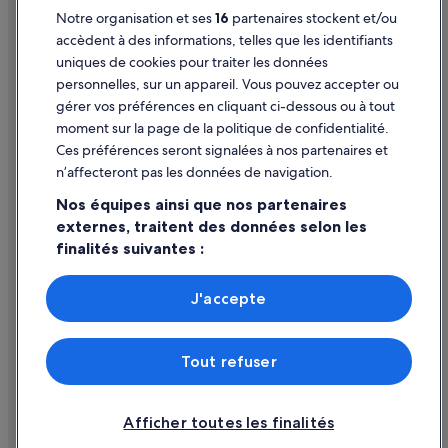
Notre organisation et ses
16
partenaires stockent et/ou
Aide
accèdent à des informations, telles que les identifiants
uniques de cookies pour traiter les données
Assistance
personnelles, sur un appareil. Vous pouvez accepter ou
Annuler votre vol
gérer vos préférences en cliquant ci-dessous ou à tout
moment sur la page de la politique de confidentialité.
Annuler une réservation d'hôtel ou de location de vacances
Ces préférences seront signalées à nos partenaires et
Délais de remboursement
n’affecteront pas les données de navigation.
Utiliser un bon de réduction Expedia
Nos équipes ainsi que nos partenaires
externes, traitent des données selon les
Documents de voyage internationaux
finalités suivantes :
Utiliser des données de géolocalisation précises. Analyser
activement les caractéristiques de l’appareil pour
J'accepte
l’identification. Stocker et/ou accéder à des informations
Parmi les moyens de paiement acceptés sur expedia.fr figurent :
sur un appareil. Publicités et contenu personnalisés,
American Express, Diner’s Club International, Mastercard, Visa, Visa
mesure de performance des publicités et du contenu,
Electron, CartaSi, Carte Bleue, PayPal et Eurocard.
Tout refuser
études d’audience et développement de services.
© 2026 Expedia, Inc., une entreprise d’Expedia Group. Tous droits
Liste de nos partenaires (fournisseurs)
réservés. Expedia et le logo Expedia sont des marques déposées ou des
marques commerciales d’Expedia, Inc.
Afficher toutes les finalités