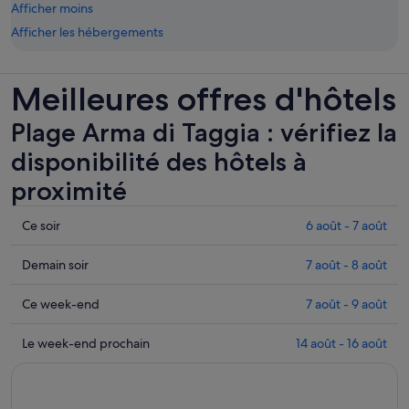
Afficher moins
Afficher les hébergements
Meilleures offres d'hôtels
Plage Arma di Taggia : vérifiez la
disponibilité des hôtels à
proximité
Consulter
Ce soir
6 août - 7 août
les
prix
Consulter
Demain soir
7 août - 8 août
près
les
de
prix
Consulter
Ce week-end
7 août - 9 août
Plage
près
les
Arma
de
prix
Consulter
Le week-end prochain
14 août - 16 août
di
Plage
près
les
Taggia
Arma
de
prix
pour
di
Plage
près