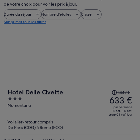
de votre choix pour voir les prix à jour.
Durée du séjour
Nombre d’étoiles
Classe
Supprimer tous les filtres
Le
Hotel Delle Civette
1 447 €
prix
633 €
3
était
out
Nomentano
par personne
de
of
12 oct. - 17 oct.
trouvé il y a 1 jour
1 447 €.
5
Vol aller-retour compris
Le
De Paris (CDG) à Rome (FCO)
prix
est