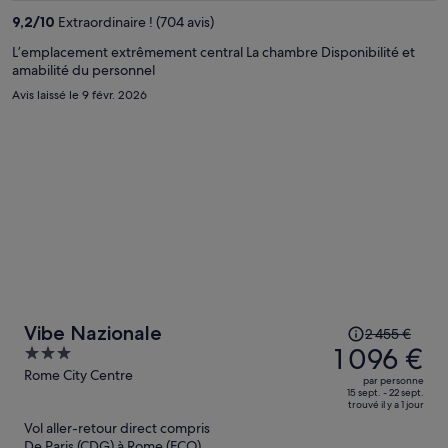
est
9,2
/
10
Extraordinaire ! (704 avis)
maintenant
de
L’emplacement extrêmement central La chambre Disponibilité et
amabilité du personnel
765 €
par
Avis laissé le 9 févr. 2026
personne.
Le
Vibe Nazionale
2 455 €
prix
1 096 €
3
était
out
Rome City Centre
par personne
de
of
15 sept. - 22 sept.
trouvé il y a 1 jour
2 455 €.
5
Vol aller-retour direct compris
Le
De Paris (CDG) à Rome (FCO)