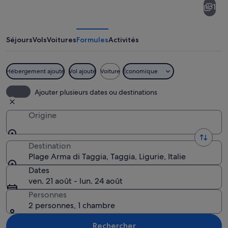
1
Arma
di
Taggia
Séjours
Vols
Voitures
Formules
Activités
Hébergement ajouté
Vol ajouté
Voiture
Économique
Une ville côtière qui se distingue par 
Ajouter plusieurs dates ou destinations
Origine
Destination
Plage Arma di Taggia, Taggia, Ligurie, Italie
Dates
ven. 21 août - lun. 24 août
Personnes
2 personnes, 1 chambre
Rechercher