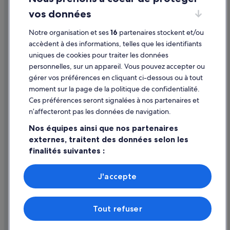
vos données
Directives de contenu et signalement de contenus
Notre organisation et ses
16
partenaires stockent et/ou
Aide
accèdent à des informations, telles que les identifiants
uniques de cookies pour traiter les données
Assistance
personnelles, sur un appareil. Vous pouvez accepter ou
Annuler votre vol
gérer vos préférences en cliquant ci-dessous ou à tout
moment sur la page de la politique de confidentialité.
Annuler une réservation d'hôtel ou de location de vacances
Ces préférences seront signalées à nos partenaires et
Délais de remboursement
n’affecteront pas les données de navigation.
Utiliser un bon de réduction Expedia
Nos équipes ainsi que nos partenaires
externes, traitent des données selon les
Documents de voyage internationaux
finalités suivantes :
Utiliser des données de géolocalisation précises. Analyser
activement les caractéristiques de l’appareil pour
J'accepte
l’identification. Stocker et/ou accéder à des informations
Parmi les moyens de paiement acceptés sur expedia.fr figurent :
sur un appareil. Publicités et contenu personnalisés,
American Express, Diner’s Club International, Mastercard, Visa, Visa
mesure de performance des publicités et du contenu,
Electron, CartaSi, Carte Bleue, PayPal et Eurocard.
Tout refuser
études d’audience et développement de services.
© 2026 Expedia, Inc., une entreprise d’Expedia Group. Tous droits
Liste de nos partenaires (fournisseurs)
réservés. Expedia et le logo Expedia sont des marques déposées ou des
marques commerciales d’Expedia, Inc.