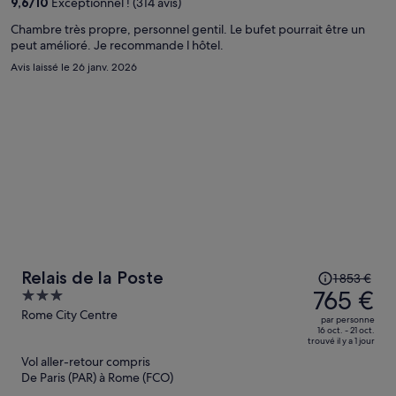
9,6
/
10
Exceptionnel ! (314 avis)
maintenant
de
Chambre très propre, personnel gentil. Le bufet pourrait être un
peut amélioré. Je recommande l hôtel.
633 €
par
Avis laissé le 26 janv. 2026
personne.
Le
Relais de la Poste
1 853 €
prix
765 €
3
était
out
Rome City Centre
par personne
de
of
16 oct. - 21 oct.
trouvé il y a 1 jour
1 853 €.
5
Vol aller-retour compris
Le
De Paris (PAR) à Rome (FCO)
prix