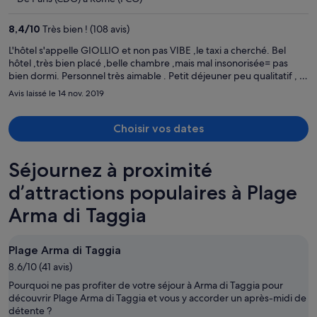
prix
est
8,4
/
10
Très bien ! (108 avis)
maintenant
de
L'hôtel s'appelle GIOLLIO et non pas VIBE ,le taxi a cherché. Bel
hôtel ,très bien placé ,belle chambre ,mais mal insonorisée= pas
1 096 €
bien dormi. Personnel très aimable . Petit déjeuner peu qualitatif , 1
par
seule machine à café= la queue Donc classement moyen
Avis laissé le 14 nov. 2019
personne.
Choisir vos dates
Séjournez à proximité
d’attractions populaires à Plage
Arma di Taggia
Plage Arma di Taggia
8.6/10 (41 avis)
Pourquoi ne pas profiter de votre séjour à Arma di Taggia pour
découvrir Plage Arma di Taggia et vous y accorder un après-midi de
détente ?