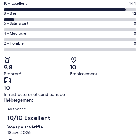
une
Note
10 – Excellent
144
nouvelle
des
fenêtre
Note
8 – Bien
12
voyageurs
des
de 10
Note
6 – Satisfaisant
0
voyageurs
(Excellent),
des
de 8
Note
4 – Médiocre
0
d’après 144 avis
voyageurs
(Bien),
des
sur 156.
de 6
Note
2 – Horrible
0
d’après 12 avis
voyageurs
(Satisfaisant),
des
sur 156.
de 4
d’après 0 avis
voyageurs
(Médiocre),
sur 156.
de 2
d’après 0 avis
9,8
10
(Horrible),
sur 156.
Propreté
Emplacement
d’après 0 avis
sur 156.
10
Infrastructures et conditions de
l’hébergement
Avis
Avis vérifié
10/10 Excellent
Voyageur vérifié
18 avr. 2026