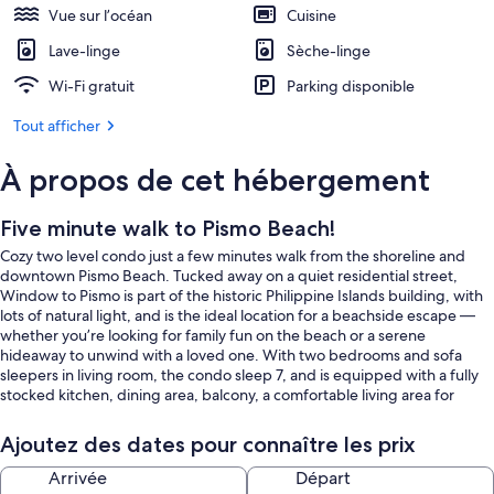
Vue sur l’océan
Cuisine
Lave-linge
Sèche-linge
Wi-Fi gratuit
Parking disponible
Tout afficher
À propos de cet hébergement
Five minute walk to Pismo Beach!
Cozy two level condo just a few minutes walk from the shoreline and
downtown Pismo Beach. Tucked away on a quiet residential street,
Window to Pismo is part of the historic Philippine Islands building, with
lots of natural light, and is the ideal location for a beachside escape —
whether you’re looking for family fun on the beach or a serene
hideaway to unwind with a loved one. With two bedrooms and sofa
sleepers in living room, the condo sleep 7, and is equipped with a fully
stocked kitchen, dining area, balcony, a comfortable living area for
movies and game nights, and a below-unit garage for your vehicle. All
linens provided. Washer and dryer are located in the garage. all sinks
Ajoutez des dates pour connaître les prix
are fitted with reverse osmosis. In addition, there is a bbq pit that is for
the use of all occupants in the building, as well as an outdoor shower to
Arrivée
Départ