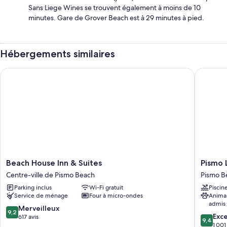
Sans Liege Wines se trouvent également à moins de 10
minutes. Gare de Grover Beach est à 29 minutes à pied.
Hébergements similaires
Beach House Inn & Suites
Pismo Li
Beach
Pismo
Beach House Inn & Suites
Pismo 
House
Lightho
Centre-ville de Pismo Beach
Pismo B
Inn
Suites
Parking inclus
Wi-Fi gratuit
Piscin
&
Pismo
Service de ménage
Four à micro-ondes
Anima
Suites
Beach
admis
Centre-
9.2
Merveilleux
9,2
9.4
ville
Exc
sur
617 avis
9,4
sur
de
1 001
10,