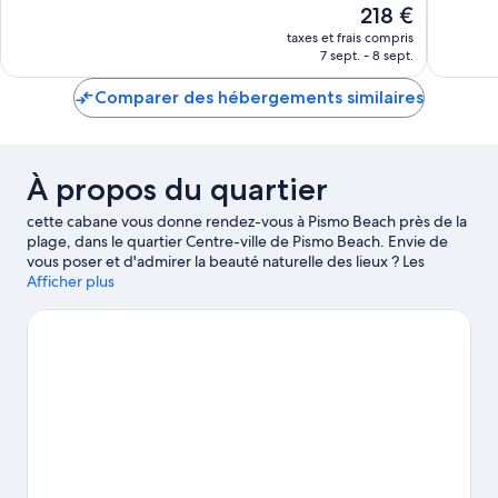
Le
218 €
10,
Pismo
Merveilleux,
nouveau
Exceptio
Beach
617 avis
taxes et frais compris
prix
1 001 avi
7 sept. - 8 sept.
est
de
Comparer des hébergements similaires
218 €
À propos du quartier
cette cabane vous donne rendez-vous à Pismo Beach près de la
plage, dans le quartier Centre-ville de Pismo Beach. Envie de
vous poser et d'admirer la beauté naturelle des lieux ? Les
incontournables Plage Pismo State Beach et Parc aquatique
Afficher plus
Avila Hot Springs vous attendent ! Envie de vivre un moment
unique lors de votre séjour ? Consultez l'affiche des fantastiques
Stade Alex G. Spanos et Robert A. Mott Athletics Center, et
préparez-vous à vibrer ! Les points d'eau des environs sont le
décor idéal pour vous adonner à de nouvelles activités telles
que la plongée sous-marine et le snorkeling tandis que les
amoureux d'aventures en plein air pourront plutôt opter pour la
randonnée en VTT et les balades en vélo.
Consultez notre guide
de voyage sur Pismo Beach