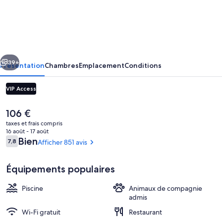
Hôtel
Forest
Hill
Paris
cédent
Suivant
Meudon-
39+
Présentation
Chambres
Emplacement
Conditions
Vélizy
VIP Access
Le
106 €
prix
taxes et frais compris
actuel
16 août - 17 août
est
Avis
Bien
7,8
Afficher 851 avis
7,8 sur 10
de
voyageurs
106 €.
Équipements populaires
Extérieur
Piscine
Animaux de compagnie
admis
Wi-Fi gratuit
Restaurant