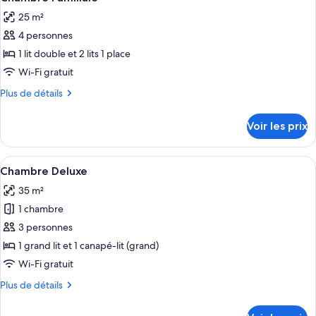
toutes
chambre
25 m²
Chambre
les
Supérieure
4 personnes
photos
pour
1 lit double et 2 lits 1 place
ce
Wi-Fi gratuit
type
Plus
Plus de détails
de
de
chambre :
détails
Voir les prix
sur
Chambre
le
Familiale
type
Afficher
Une chambre d’hôtel comprenant un lit
8
de
Chambre Deluxe
toutes
chambre
35 m²
Chambre
les
Familiale
1 chambre
photos
pour
3 personnes
ce
1 grand lit et 1 canapé-lit (grand)
type
Wi-Fi gratuit
de
Plus
Plus de détails
chambre :
de
Chambre
détails