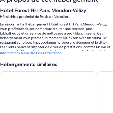
Hôtel Forest Hill Paris Meudon-Vélizy
Hôtel chic à proximité de Palais de Versailles
En séjournant à l'hébergement Hôtel Forest Hill Paris Meudon-Vélizy,
vous profiterez de ses nombreux atouts : une terrasse, une
bibliothèque et un service de nettoyage à sec / blanchisserie. Cet
hébergement vous promet un moment 100 % zen avec un sauna. Le
restaurant sur place, Hippopotamus, propose le déjeuner et le dîner.
Les clients peuvent disposer de diverses prestations, comme un bar et
un centre de fitness, tout en restant connectés avec le Wi-Fi gratuit
Informations sur le droit de rétractation
dans les chambres (débit : 100 Mbit/s ou plus (pour 1 à 2 pers. ou jusqu’à
6 appareils)).
Hébergements similaires
Autres avantages :
Best Western Plus Paris Meudon Ermitage
B&B HOTE
Piscine extérieure ouverte en saison avec chaises longues et
parasols
Petit déjeuner buffet (en supplément), parking en libre-service (en
supplément) et borne de recharge pour voitures électriques
Service de garde d'enfants (en supplément), personnel polyglotte
et service d'assistance pour les visites touristiques ou l'achat de
billets