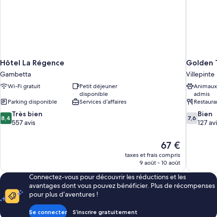
Hôtel La Régence
Golden T
Gambetta
Villepinte
Wi-Fi gratuit
Petit déjeuner
Animaux
disponible
admis
Parking disponible
Services d’affaires
Restaura
8.4
7.6
Très bien
Bien
8,4
7,6
sur
sur
557 avis
127 av
10,
10,
Très
Bien,
Le
67 €
bien,
127 avis
nouveau
taxes et frais compris
557 avis
prix
9 août - 10 août
est
Connectez-vous pour découvrir les réductions et les
de
avantages dont vous pouvez bénéficier. Plus de récompenses
67 €
pour plus d’aventures !
Se connecter
S’inscrire gratuitement