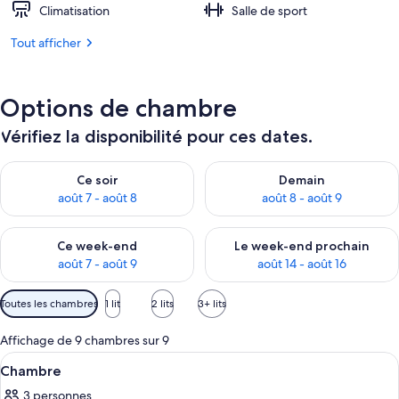
Climatisation
Salle de sport
Tout afficher
Options de chambre
Vérifiez la disponibilité pour ces dates.
Vérifier la disponibilité pour ce soir août 7 - août 8
Vérifier la disponibilité pour 
Ce soir
Demain
août 7 - août 8
août 8 - août 9
Vérifier la disponibilité pour ce week-end août 7 - août 9
Vérifier la disponibilité pour 
Ce week-end
Le week-end prochain
août 7 - août 9
août 14 - août 16
Filtres
Toutes les chambres
1 lit
2 lits
3+ lits
disponibles
pour
Affichage de 9 chambres sur 9
les
Afficher
Une chambre d’hôtel comprenant un lit
5
Chambre
chambres
toutes
3 personnes