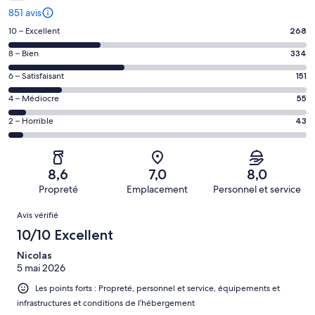
851 avis
Note
10 – Excellent
268
des
Note
8 – Bien
334
voyageurs
des
de 10
Note
6 – Satisfaisant
151
voyageurs
(Excellent),
des
de 8
Note
4 – Médiocre
55
d’après 268 avis
voyageurs
(Bien),
des
sur 851.
de 6
Note
2 – Horrible
43
d’après 334 avis
voyageurs
(Satisfaisant),
des
sur 851.
de 4
d’après 151 avis
voyageurs
(Médiocre),
sur 851.
de 2
d’après 55 avis
8,6
7,0
8,0
(Horrible),
sur 851.
Propreté
Emplacement
Personnel et service
d’après 43 avis
Avis
sur 851.
Avis vérifié
10/10 Excellent
Nicolas
5 mai 2026
Les points forts : Propreté, personnel et service, équipements et
infrastructures et conditions de l’hébergement