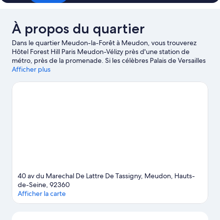
À propos du quartier
Dans le quartier Meudon-la-Forêt à Meudon, vous trouverez
Hôtel Forest Hill Paris Meudon-Vélizy près d'une station de
métro, près de la promenade. Si les célèbres Palais de Versailles
et Notre-Dame de Paris figurent parmi les immanquables, les
Afficher plus
voyageurs en mal de shopping se tourneront vers les non moins
emblématiques Champs-Élysées et Rue Cler. Envie de vibrer le
temps d'une soirée ? Consultez l'affiche des illustres Parc des
Princes et Stade Roland-Garros.
Consultez notre guide de
voyage sur Meudon
40 av du Marechal De Lattre De Tassigny, Meudon, Hauts-
de-Seine, 92360
Afficher la carte
Carte