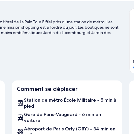
 Hôtel de La Paix Tour Eiffel près d'une station de métro. Les
une mission shopping est à l'ordre du jour. Les boutiques ne sont
non moins emblématiques Jardin du Luxembourg et Jardin des
ez l'affiche des illustres Stade Roland-Garros et Parc des Princes.
Comment se déplacer
Station de métro École Militaire - 5 min à
pied
Gare de Paris-Vaugirard - 6 min en
voiture
Aéroport de Paris Orly (ORY) - 34 min en