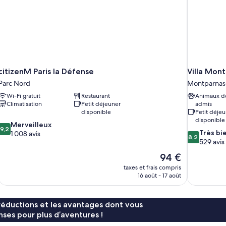
Bed)
citizenM Paris la Défense
Villa Mon
Parc Nord
Montparnas
Wi-Fi gratuit
Restaurant
Animaux d
Climatisation
Petit déjeuner
admis
disponible
Petit déjeu
disponible
9.2
Merveilleux
9,2
8.2
Très bi
sur
1 008 avis
8,2
sur
529 avis
10,
10,
Merveilleux,
Le
94 €
Très
1 008 avis
nouveau
taxes et frais compris
bien,
prix
16 août - 17 août
529 avis
est
de
94 €
réductions et les avantages dont vous
ses pour plus d’aventures !