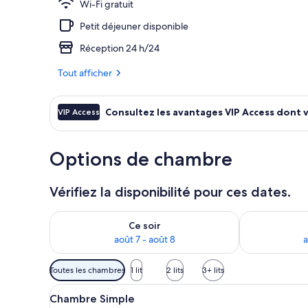
Wi-Fi gratuit
Petit déjeuner disponible
Chambre Doubl
Réception 24 h/24
Tout afficher
Consultez les avantages VIP Access dont 
VIP Access
Options de chambre
Vérifiez la disponibilité pour ces dates.
Vérifier la disponibilité pour ce soir août 7 - août 8
Vérifier la di
Ce soir
août 7 - août 8
a
Filtres
Toutes les chambres
1 lit
2 lits
3+ lits
disponibles
Afficher
Une chambre d’hôtel moderne, é
pour
4
Chambre Simple
toutes