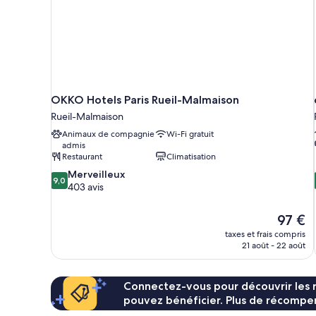
Beds)
OKKO Hotels Paris Rueil-Malmaison
Rueil-Malmaison
Animaux de compagnie
Wi-Fi gratuit
admis
Restaurant
Climatisation
9.0
Merveilleux
9,0
sur
403 avis
10,
Merveilleux,
Le
97 €
403 avis
nouveau
taxes et frais compris
prix
21 août - 22 août
est
de
97 €
Connectez-vous pour découvrir les 
pouvez bénéficier. Plus de récompen