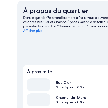
À propos du quartier
Dans le quartier 7e arrondissement à Paris, vous trouverez
célèbres Rue Cler et Champs-Élysées valent le détour si 
pas votre tasse de thé ? Tournez-vous plutôt vers les 
Tuileries. Envie de vibrer le temps d'une soirée ? Consult
Afficher plus
Consultez notre guide de voyage sur Paris
À proximité
Rue Cler
3 min à pied
- 0.3 km
Champ-de-Mars
3 min à pied
- 0.3 km