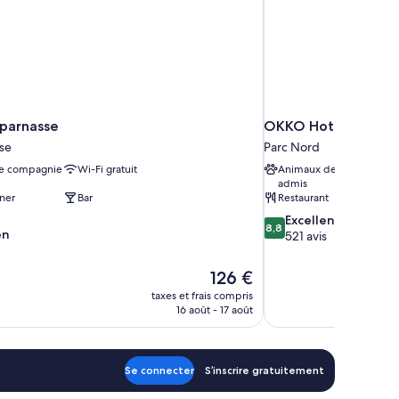
tparnasse
OKKO Hotels Paris l
se
Parc Nord
e compagnie
Wi-Fi gratuit
Animaux de compagnie
admis
ner
Bar
Restaurant
8.8
Excellent
8,8
en
sur
521 avis
10,
Excellent,
Le
126 €
521 avis
nouveau
taxes et frais compris
prix
16 août - 17 août
est
de
126 €
Se connecter
S’inscrire gratuitement