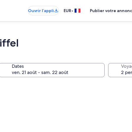
•
Ouvrir l’appli
EUR
Publier votre annon
iffel
Dates
Voya