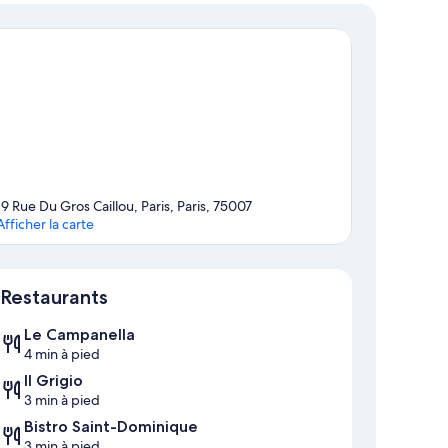
19 Rue Du Gros Caillou, Paris, Paris, 75007
Afficher la carte
Carte
Restaurants
Le Campanella
4 min à pied
Il Grigio
3 min à pied
Bistro Saint-Dominique
3 min à pied