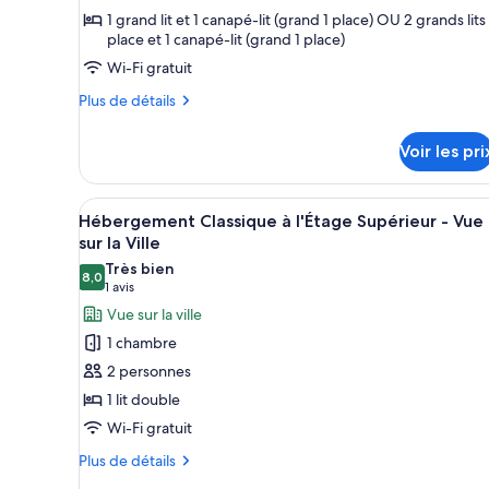
type
1 grand lit et 1 canapé-lit (grand 1 place) OU 2 grands lits 
de
place et 1 canapé-lit (grand 1 place)
chambre :
Wi-Fi gratuit
Chambre
Triple
Plus
Plus de détails
de
Deluxe
détails
Voir les pri
sur
le
type
Afficher
Une chambre d’hôtel moderne a
4
de
Hébergement Classique à l'Étage Supérieur - Vue
toutes
chambre
sur la Ville
Chambre
les
Très bien
Triple
8,0
photos
8,0 sur 10
(1 avis)
1 avis
Deluxe
pour
Vue sur la ville
ce
1 chambre
type
2 personnes
de
1 lit double
chambre :
Wi-Fi gratuit
Hébergement
Classique
Plus
Plus de détails
de
à