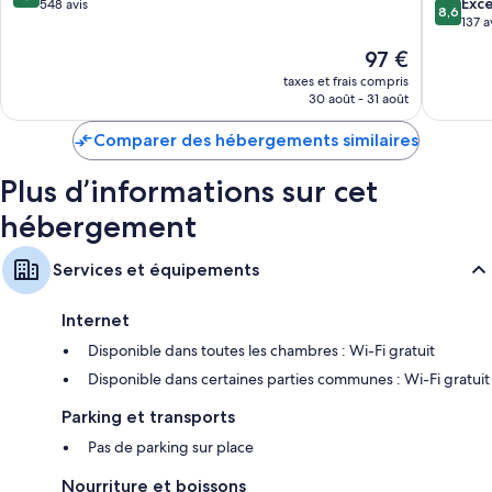
8.6
Exce
sur
548 avis
8,6
Télévision avec chaînes par câble
sur
137 a
10,
10,
Excellent,
Garde-robe ou placard, bouilloire électrique et chauffage
Le
97 €
Excellen
548 avis
nouveau
137 avis
taxes et frais compris
prix
30 août - 31 août
est
de
Comparer des hébergements similaires
97 €
Plus d’informations sur cet
hébergement
Services et équipements
Internet
Disponible dans toutes les chambres : Wi-Fi gratuit
Disponible dans certaines parties communes : Wi-Fi gratuit
Parking et transports
Pas de parking sur place
Nourriture et boissons