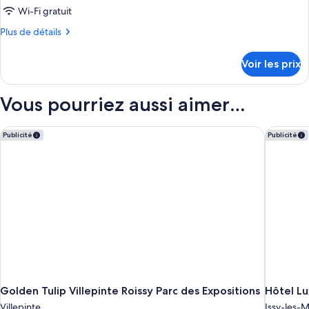
ce
Wi-Fi gratuit
type
Plus
Plus de détails
de
de
chambre :
détails
Voir les prix
sur
single
le
standard
type
Vous pourriez aussi aimer…
de
chambre
single
Golden Tulip Villepinte Roissy Parc des Expositions
Hôtel Lu
Publicité
Publicité
standard
Golden Tulip Villepinte Roissy Parc des Expositions
Hôtel Lu
Villepinte
Issy-les-