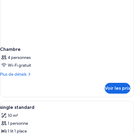
Chambre
4 personnes
Wi-Fi gratuit
Plus
Plus de détails
de
détails
Voir les prix
sur
le
type
Afficher
Coffres-forts dans les chambres, bure
1
de
single standard
toutes
chambre
10 m²
Chambre
les
1 personne
photos
pour
1 lit 1 place