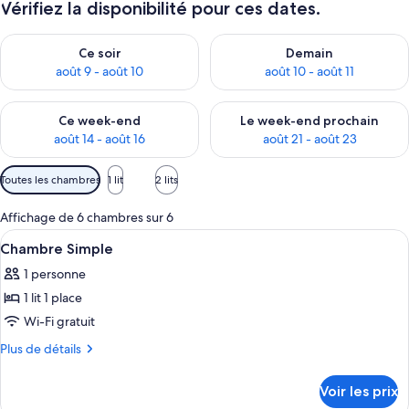
Vérifiez la disponibilité pour ces dates.
Vérifier la disponibilité pour ce soir août 9 - août 10
Vérifier la disponibilité pour 
Ce soir
Demain
août 9 - août 10
août 10 - août 11
Vérifier la disponibilité pour ce week-end août 14 - août 16
Vérifier la disponibilité pour
Ce week-end
Le week-end prochain
août 14 - août 16
août 21 - août 23
Filtres
Toutes les chambres
1 lit
2 lits
disponibles
pour
Affichage de 6 chambres sur 6
les
Afficher
Une chambre d’hôtel avec un mur rouge,
6
Chambre Simple
chambres
toutes
1 personne
les
1 lit 1 place
photos
pour
Wi-Fi gratuit
ce
Plus
Plus de détails
type
de
détails
de
Voir les prix
sur
chambre :