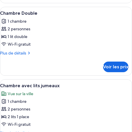
le
Chambre
type
Afficher
Une chambre à coucher avec un lit, une
10
Simple
de
Chambre Double
toutes
chambre
1 chambre
Chambre
les
Simple
2 personnes
photos
pour
1 lit double
ce
Wi-Fi gratuit
type
Plus
Plus de détails
de
de
chambre :
détails
Voir les prix
sur
Chambre
le
Double
type
Afficher
Une chambre avec deux lits, des murs 
4
de
Chambre avec lits jumeaux
toutes
chambre
Vue sur la ville
Chambre
les
Double
1 chambre
photos
pour
2 personnes
ce
2 lits 1 place
type
Wi-Fi gratuit
de