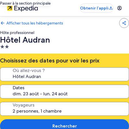
Passer à la section principale
Obtenir l’appli
Afficher tous les hébergements
Hôte professionnel
Hôtel Audran
Hébergement
2.0 étoiles
Choisissez des dates pour voir les prix
Où allez-vous ?
Dates
Voyageurs
Rechercher