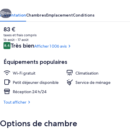
cédent
Suivant
39+
Présentation
Chambres
Emplacement
Conditions
Le
83 €
prix
taxes et frais compris
actuel
16 août - 17 août
est
Avis
Très bien
8,4
Afficher 1 006 avis
8,4 sur 10
de
voyageurs
83 €.
Équipements populaires
Wi-Fi gratuit
Climatisation
Extérieur
Petit déjeuner disponible
Service de ménage
Réception 24 h/24
Tout afficher
Options de chambre