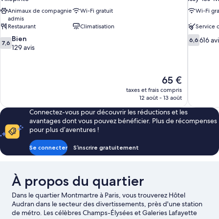
Animaux de compagnie
Wi-Fi gratuit
Wi-Fi gra
admis
Restaurant
Climatisation
Service
7.6
6.6
Bien
616 av
6,6
7,6
sur
sur
129 avis
10,
10,
Bien,
616 avis
129 avis
Le
65 €
nouveau
taxes et frais compris
prix
12 août - 13 août
est
Connectez-vous pour découvrir les réductions et les
de
avantages dont vous pouvez bénéficier. Plus de récompenses
65 €
pour plus d’aventures !
Se connecter
S’inscrire gratuitement
À propos du quartier
Dans le quartier Montmartre à Paris, vous trouverez Hôtel
Audran dans le secteur des divertissements, près d'une station
de métro. Les célèbres Champs-Élysées et Galeries Lafayette