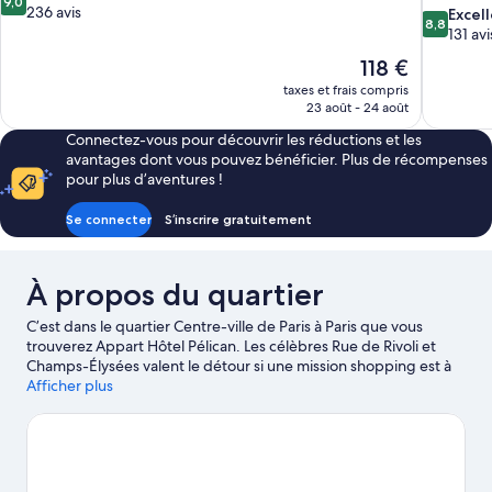
9,0
sur
236 avis
8.8
Excel
8,8
10,
sur
131 avi
Merveilleux,
10,
Le
118 €
236 avis
Excellent,
nouveau
taxes et frais compris
131 avis
prix
23 août - 24 août
est
Connectez-vous pour découvrir les réductions et les
de
avantages dont vous pouvez bénéficier. Plus de récompenses
118 €
pour plus d’aventures !
Se connecter
S’inscrire gratuitement
À propos du quartier
C’est dans le quartier Centre-ville de Paris à Paris que vous
trouverez Appart Hôtel Pélican. Les célèbres Rue de Rivoli et
Champs-Élysées valent le détour si une mission shopping est à
l'ordre du jour. Les boutiques ne sont pas votre tasse de thé ?
Afficher plus
Tournez-vous plutôt vers les non moins emblématiques Jardin
du Luxembourg et Jardin des Tuileries. Envie de vibrer le temps
d'une soirée ? Consultez l'affiche des illustres Accor Arena et
Stade de France.
Consultez notre guide de voyage sur Paris