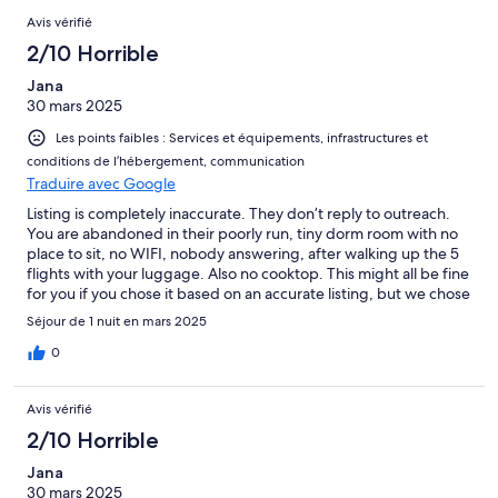
Avis vérifié
2/10 Horrible
Jana
30 mars 2025
Les points faibles : Services et équipements, infrastructures et
conditions de l’hébergement, communication
Traduire avec Google
Listing is completely inaccurate. They don’t reply to outreach.
You are abandoned in their poorly run, tiny dorm room with no
place to sit, no WIFI, nobody answering, after walking up the 5
flights with your luggage. Also no cooktop. This might all be fine
for you if you chose it based on an accurate listing, but we chose
a different experience vs what they delivered. Also stayed at a
Séjour de 1 nuit en mars 2025
Citadines, which was fabulous and accurately listed.
0
Avis vérifié
2/10 Horrible
Jana
30 mars 2025