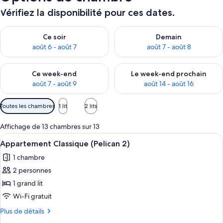
Vérifiez la disponibilité pour ces dates.
Vérifier la disponibilité pour ce soir août 6 - août 7
Vérifier la disponibilité pour 
Ce soir
Demain
août 6 - août 7
août 7 - août 8
Vérifier la disponibilité pour ce week-end août 7 - août 9
Vérifier la disponibilité pour 
Ce week-end
Le week-end prochain
août 7 - août 9
août 14 - août 16
Filtres
Toutes les chambres
1 lit
2 lits
disponibles
pour
Affichage de 13 chambres sur 13
les
Afficher
Une chambre moderne avec une tête de l
7
Appartement Classique (Pelican 2)
chambres
toutes
1 chambre
les
2 personnes
photos
pour
1 grand lit
ce
Wi-Fi gratuit
type
Plus
Plus de détails
de
de