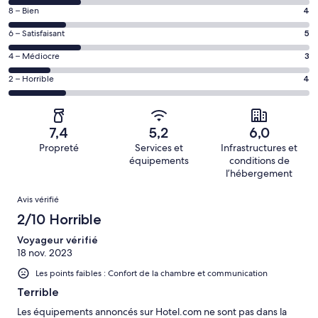
des
Note
8 – Bien
4
voyageurs
des
de 10
Note
6 – Satisfaisant
5
voyageurs
(Excellent),
des
de 8
Note
4 – Médiocre
3
d’après 5 avis
voyageurs
(Bien),
des
sur 21.
de 6
Note
2 – Horrible
4
d’après 4 avis
voyageurs
(Satisfaisant),
des
sur 21.
de 4
d’après 5 avis
voyageurs
(Médiocre),
sur 21.
de 2
d’après 3 avis
7,4
5,2
6,0
(Horrible),
sur 21.
Propreté
Services et
Infrastructures et
d’après 4 avis
équipements
conditions de
sur 21.
l’hébergement
Avis
Avis vérifié
2/10 Horrible
Voyageur vérifié
18 nov. 2023
Les points faibles : Confort de la chambre et communication
Terrible
Les équipements annoncés sur Hotel.com ne sont pas dans la