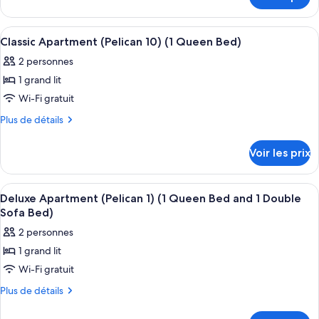
sur
le
type
Afficher
Une chambre à coucher moderne avec un
17
de
Classic Apartment (Pelican 10) (1 Queen Bed)
toutes
chambre
2 personnes
Chambre
les
1 grand lit
photos
pour
Wi-Fi gratuit
ce
Plus
Plus de détails
type
de
détails
de
Voir les prix
sur
chambre :
le
Classic
type
Afficher
Une chambre à coucher avec une tête de 
38
Apartment
de
Deluxe Apartment (Pelican 1) (1 Queen Bed and 1 Double
toutes
chambre
(Pelican
Sofa Bed)
Classic
les
10)
2 personnes
Apartment
photos
(1
(Pelican
1 grand lit
pour
10)
Queen
Wi-Fi gratuit
ce
(1
Bed)
Queen
type
Plus
Plus de détails
Bed)
de
de
détails