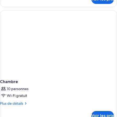
sur
Appartement
le
Deluxe
type
(Pelican
de
chambre
1)
Appartement
Deluxe
(Pelican
1)
Chambre
10 personnes
Wi-Fi gratuit
Plus
Plus de détails
de
détails
Voir les prix