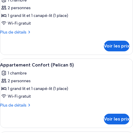
1 chambre
Appartement
les
Confort
2 personnes
photos
(Pelican
pour
1 grand lit et 1 canapé-lit (1 place)
9)
ce
Wi-Fi gratuit
type
Plus
Plus de détails
de
de
chambre :
détails
Voir les prix
sur
Appartement
le
Confort
type
Afficher
Une chambre d’hôtel avec un grand lit, 
(Pelican
9
de
Appartement Confort (Pelican 5)
toutes
chambre
3)
1 chambre
Appartement
les
Confort
2 personnes
photos
(Pelican
pour
1 grand lit et 1 canapé-lit (1 place)
3)
ce
Wi-Fi gratuit
type
Plus
Plus de détails
de
de
chambre :
détails
Voir les prix
sur
Appartement
le
Confort
type