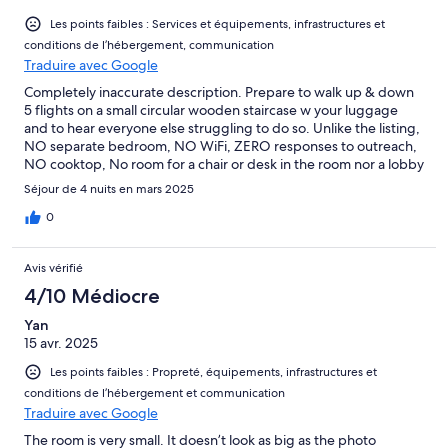
Les points faibles : Services et équipements, infrastructures et
conditions de l’hébergement, communication
Traduire avec Google
Completely inaccurate description. Prepare to walk up & down
5 flights on a small circular wooden staircase w your luggage
and to hear everyone else struggling to do so. Unlike the listing,
NO separate bedroom, NO WiFi, ZERO responses to outreach,
NO cooktop, No room for a chair or desk in the room nor a lobby
to sit somewhere while other person sleeps. You need to turn
Séjour de 4 nuits en mars 2025
sideways to close the bathroom door and I’m thin! Completely
absent management/service to fix WIFI. A poorly run mess.
0
Avis vérifié
4/10 Médiocre
Yan
15 avr. 2025
Les points faibles : Propreté, équipements, infrastructures et
conditions de l’hébergement et communication
Traduire avec Google
The room is very small. It doesn’t look as big as the photo