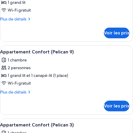
pour
1 grand lit
8)
ce
Wi-Fi gratuit
type
Plus
Plus de détails
de
de
chambre :
détails
Voir les prix
sur
Appartement
le
Classique
type
Afficher
Une chambre d’hôtel moderne dotée d’un
(Pelican
9
de
Appartement Confort (Pelican 9)
toutes
chambre
10)
1 chambre
Appartement
les
Classique
2 personnes
photos
(Pelican
pour
1 grand lit et 1 canapé-lit (1 place)
10)
ce
Wi-Fi gratuit
type
Plus
Plus de détails
de
de
chambre :
détails
Voir les prix
sur
Appartement
le
Confort
type
Afficher
Une chambre d’hôtel avec un grand lit,
(Pelican
8
de
Appartement Confort (Pelican 3)
toutes
chambre
9)