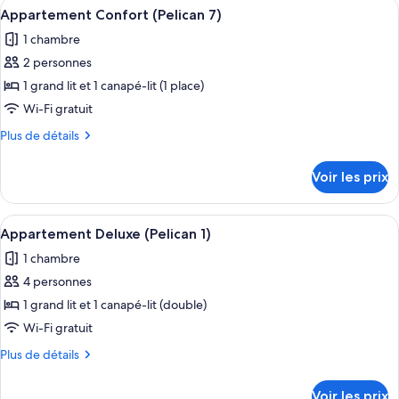
Afficher
Une chambre d’hôtel avec un grand lit,
(Pelican
9
de
Appartement Confort (Pelican 7)
toutes
chambre
5)
1 chambre
Appartement
les
Confort
2 personnes
photos
(Pelican
pour
1 grand lit et 1 canapé-lit (1 place)
5)
ce
Wi-Fi gratuit
type
Plus
Plus de détails
de
de
chambre :
détails
Voir les prix
sur
Appartement
le
Confort
type
Afficher
Un salon moderne comprenant un canapé
(Pelican
13
de
Appartement Deluxe (Pelican 1)
toutes
chambre
7)
1 chambre
Appartement
les
Confort
4 personnes
photos
(Pelican
pour
1 grand lit et 1 canapé-lit (double)
7)
ce
Wi-Fi gratuit
type
Plus
Plus de détails
de
de
chambre :
détails
Voir les prix