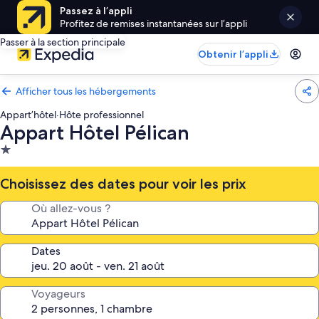
Passez à l’appli
Profitez de remises instantanées sur l’appli
Passer à la section principale
Obtenir l’appli
Afficher tous les hébergements
Appart’hôtel
·
Hôte professionnel
Appart Hôtel Pélican
Hébergement
1.0 étoile
Choisissez des dates pour voir les prix
Où allez-vous ?
Dates
Voyageurs