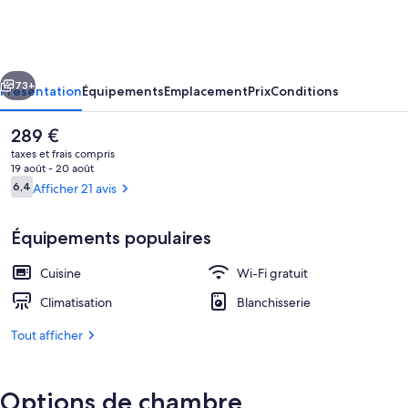
Hôtel
Pélican
cédent
Suivant
73+
Présentation
Équipements
Emplacement
Prix
Conditions
Le
289 €
prix
taxes et frais compris
actuel
19 août - 20 août
est
Avis
6,4
Afficher 21 avis
6,4 sur 10
de
voyageurs
289 €.
Équipements populaires
Cuisine
Wi-Fi gratuit
Extérieur
Climatisation
Blanchisserie
Tout afficher
Options de chambre