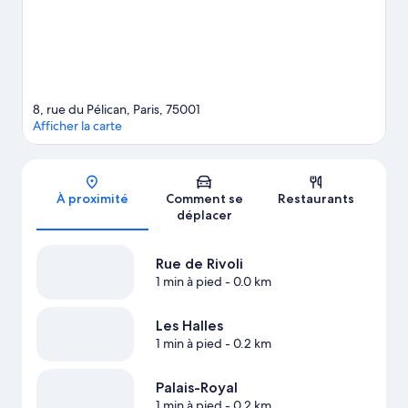
Afficher plus d’appart’hôtels à Paris
8, rue du Pélican, Paris, 75001
Afficher la carte
Carte
À proximité
Comment se
Restaurants
déplacer
Rue de Rivoli
1 min à pied
- 0.0 km
Les Halles
1 min à pied
- 0.2 km
Palais-Royal
1 min à pied
- 0.2 km