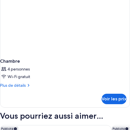
Chambre
4 personnes
Wi-Fi gratuit
Plus
Plus de détails
de
détails
Voir les prix
sur
le
type
Vous pourriez aussi aimer…
de
chambre
Chambre
Castillo Hotel Son Vida, a Luxury Collection Hotel, Mallorca
Marriott
Publicité
Publicité