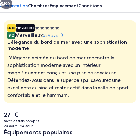
90+
Présentation
Chambres
Emplacement
Conditions
Hébergement
Luxe
VIP Access
5.0 étoiles
Merveilleux
539 avis
9,2
L'élégance du bord de mer avec une sophistication
moderne
L'élégance animée du bord de mer rencontre la
sophistication moderne avec un intérieur
Piscine couverte, 3 piscines extérieure
magnifiquement conçu et une piscine spacieuse.
Détendez-vous dans le superbe spa, savourez une
excellente cuisine et restez actif dans la salle de sport
confortable et le hammam.
Le
271 €
prix
taxes et frais compris
actuel
23 août - 24 août
est
Équipements populaires
de