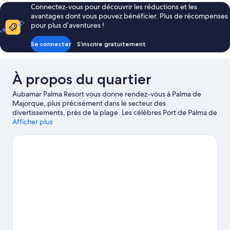
Connectez-vous pour découvrir les réductions et les
de
avantages dont vous pouvez bénéficier. Plus de récompenses
463 €
pour plus d’aventures !
Se connecter
S’inscrire gratuitement
À propos du quartier
Aubamar Palma Resort vous donne rendez-vous à Palma de
Majorque, plus précisément dans le secteur des
divertissements, près de la plage. Les célèbres Port de Palma de
Majorque et Puerto Portals valent le détour si un minimum
Afficher plus
d'action est à l'ordre du jour. Vous préférez partir en mission
shopping ? Les non moins emblématiques Centre commercial
FAN Mallorca Shopping et Centre commercial Mallorca Fashion
Outlet attendent votre visite ! Pensez également à ajouter Plage
El Arenal et Cathédrale Santa María de Palma à votre liste de
choses à voir. Envie de faire le plein d'aventures ? La région a
pile ce qu'il vous faut ! Profitez de votre séjour pour vous
adonner à des activités telles que la randonnée à pied ou à vélo.
Consultez notre guide de voyage sur Palma de Majorque