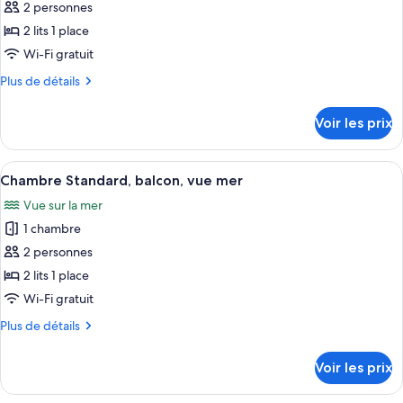
Junior,
2 personnes
photos
climatisation,
pour
2 lits 1 place
vue
ce
piscine
Wi-Fi gratuit
type
Plus
Plus de détails
de
de
chambre :
détails
Voir les prix
sur
Chambre
le
Standard,
type
Afficher
Un balcon avec vue sur l’océan, une pl
balcon
8
de
Chambre Standard, balcon, vue mer
toutes
chambre
Vue sur la mer
Chambre
les
Standard,
1 chambre
photos
balcon
pour
2 personnes
ce
2 lits 1 place
type
Wi-Fi gratuit
de
Plus
Plus de détails
chambre :
de
Chambre
détails
Voir les prix
sur
Standard,
le
balcon,