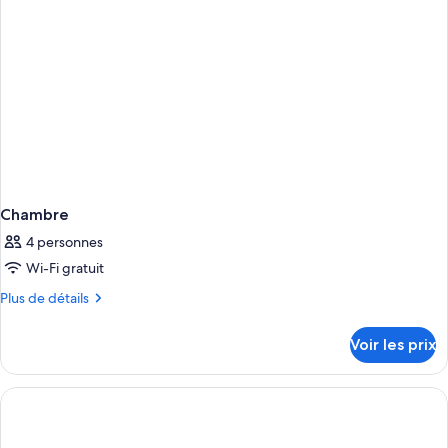
Junior,
accès
piscine
Chambre
4 personnes
Wi-Fi gratuit
Plus
Plus de détails
de
détails
Voir les prix
sur
le
type
de
chambre
Chambre