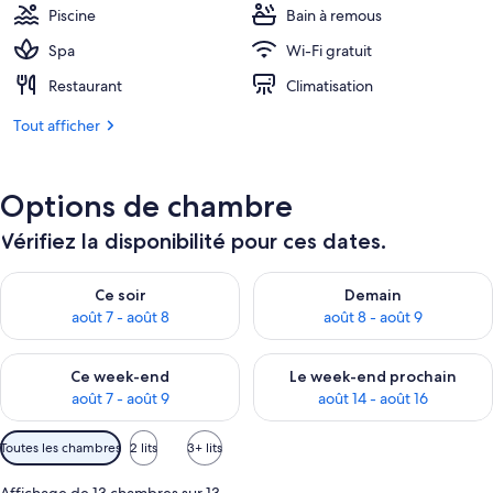
271 €.
Piscine
Bain à remous
Spa
Wi-Fi gratuit
Restaurant
Climatisation
Tout afficher
Options de chambre
Vérifiez la disponibilité pour ces dates.
Vérifier la disponibilité pour ce soir août 7 - août 8
Vérifier la disponibilité pour 
Ce soir
Demain
août 7 - août 8
août 8 - août 9
Vérifier la disponibilité pour ce week-end août 7 - août 9
Vérifier la disponibilité pour 
Ce week-end
Le week-end prochain
août 7 - août 9
août 14 - août 16
Filtres
Toutes les chambres
2 lits
3+ lits
disponibles
pour