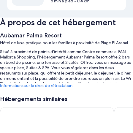
5 min à pied
- 0.4 km
À propos de cet hébergement
Aubamar Palma Resort
Hôtel de luxe pratique pour les familles à proximité de Plage El Arenal
Situé à proximité de points d’intérêt comme Centre commercial FAN
Mallorca Shopping, l’hébergement Aubamar Palma Resort offre 2 bars
en bord de piscine, une terrasse et 2 cafés. Offrez-vous un massage au
spa sur place, Suites & SPA. Vous vous régalerez dans les deux
restaurants sur place, qui offrent le petit déjeuner, le déjeuner, le dîner,
un menu enfant et la possibilité de prendre ses repas en plein air. Le Wi-
Fi gratuit dans les chambres est à la disposition des clients, ainsi que
Informations sur le droit de rétractation
diverses prestations, comme un jardin et un service de nettoyage à
sec / blanchisserie.
Hébergements similaires
Autres avantages :
Iberostar Selection Playa de Palma
HM Gran 
3 piscines extérieures et piscine couverte, avec chaises longues,
parasols et maître-nageur sur place
Petit déjeuner buffet (en supplément), parking en libre-service (en
supplément) et borne de recharge pour voitures électriques