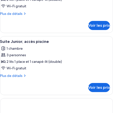
type
Wi-Fi gratuit
de
Plus
Plus de détails
chambre :
de
Suite
détails
Voir les prix
sur
Junior,
le
balcon,
type
Afficher
Un hôtel doté de nombreux balcons, d’
vue
6
de
Suite Junior, accès piscine
toutes
mer
chambre
1 chambre
Suite
les
Junior,
3 personnes
photos
balcon,
pour
2 lits 1 place et 1 canapé-lit (double)
vue
ce
mer
Wi-Fi gratuit
type
Plus
Plus de détails
de
de
chambre :
détails
Voir les prix
sur
Suite
le
Junior,
type
accès
de
chambre
piscine
Suite