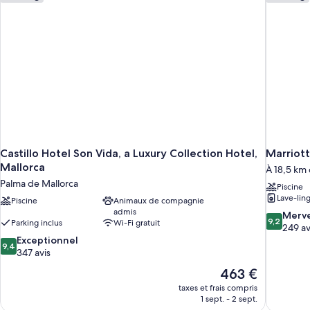
Castillo Hotel Son Vida, a Luxury Collection Hotel,
Marriott
Mallorca
À 18,5 km
Palma de Mallorca
Piscine
Lave-lin
Piscine
Animaux de compagnie
admis
9.2
Merve
9,2
Parking inclus
Wi-Fi gratuit
sur
249 av
9.4
10,
Exceptionnel
9,4
sur
Merveilleu
347 avis
10,
249 avis
Le
463 €
Exceptionnel,
nouveau
taxes et frais compris
347 avis
prix
1 sept. - 2 sept.
est