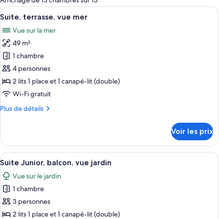
Affichage de 13 chambres sur 13
les
Afficher
Une chambre d’hôtel moderne dotée d’u
8
Suite, terrasse, vue mer
chambres
toutes
Vue sur la mer
les
49 m²
photos
pour
1 chambre
ce
4 personnes
type
2 lits 1 place et 1 canapé-lit (double)
de
Wi-Fi gratuit
chambre :
Plus
Plus de détails
Suite,
de
terrasse,
détails
Voir les prix
vue
sur
le
mer
type
Afficher
Une chambre d’hôtel moderne dotée d’un
7
de
Suite Junior, balcon, vue jardin
toutes
chambre
Vue sur le jardin
Suite,
les
terrasse,
1 chambre
photos
vue
pour
3 personnes
mer
ce
2 lits 1 place et 1 canapé-lit (double)