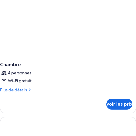
Chambre
4 personnes
Wi-Fi gratuit
Plus
Plus de détails
de
détails
Voir les prix
sur
le
type
de
chambre
Chambre