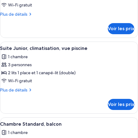
type
Wi-Fi gratuit
de
Plus
Plus de détails
chambre :
de
Suite
détails
Voir les prix
sur
Junior,
le
balcon,
type
Afficher
Un espace piscine aménagé sur le toit
vue
8
de
Suite Junior, climatisation, vue piscine
toutes
jardin
chambre
1 chambre
Suite
les
Junior,
3 personnes
photos
balcon,
pour
2 lits 1 place et 1 canapé-lit (double)
vue
ce
jardin
Wi-Fi gratuit
type
Plus
Plus de détails
de
de
chambre :
détails
Voir les prix
sur
Suite
le
Junior,
type
Afficher
Une chambre d’hôtel avec un grand lit,
climatisation,
8
de
Chambre Standard, balcon
toutes
chambre
vue
1 chambre
Suite
les
piscine