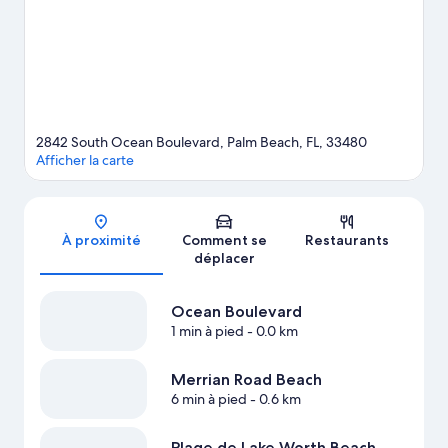
sourire, que vous aimiez le ski nautique, le parachutisme
ascensionnel ou la natation.
Consultez notre guide de voyage
sur Palm Beach
2842 South Ocean Boulevard, Palm Beach, FL, 33480
Afficher la carte
Carte
À proximité
Comment se
Restaurants
déplacer
Ocean Boulevard
1 min à pied
- 0.0 km
Merrian Road Beach
6 min à pied
- 0.6 km
Plage de Lake Worth Beach