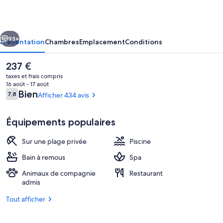
Beach
Ocean
cédent
Suivant
Resort
93+
Présentation
Chambres
Emplacement
Conditions
and
Le
237 €
Spa
prix
taxes et frais compris
actuel
16 août - 17 août
est
Avis
Bien
7,8
Afficher 434 avis
7,8 sur 10
de
voyageurs
237 €.
Équipements populaires
Sur une plage privée
Piscine
Piscine extérieure, parasols de plage, 
Bain à remous
Spa
Animaux de compagnie
Restaurant
admis
Tout afficher