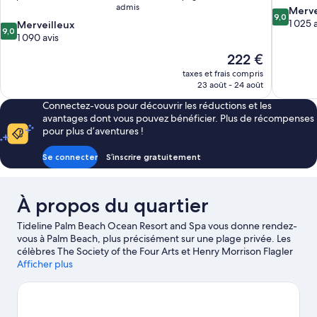
admis
9.0
Merve
9,0
sur
1 025 
9.0
Merveilleux
9,0
10,
sur
1 090 avis
Merveilleu
10,
Le
222 €
1 025 avis
Merveilleux,
nouveau
taxes et frais compris
1 090 avis
prix
23 août - 24 août
est
Connectez-vous pour découvrir les réductions et les
de
avantages dont vous pouvez bénéficier. Plus de récompenses
222 €
pour plus d’aventures !
Se connecter
S’inscrire gratuitement
À propos du quartier
Tideline Palm Beach Ocean Resort and Spa vous donne rendez-
vous à Palm Beach, plus précisément sur une plage privée. Les
célèbres The Society of the Four Arts et Henry Morrison Flagler
Museum comptent certes parmi les hauts lieux culturels, mais
Afficher plus
les non moins emblématiques Worth Avenue et Clematis Street
attendent aussi votre visite. Lors de votre séjour, ne manquez
pas l'illustre Zoo et société de conservation de Palm Beach.
Amateur de sport nautique ? La région a de quoi vous donner le