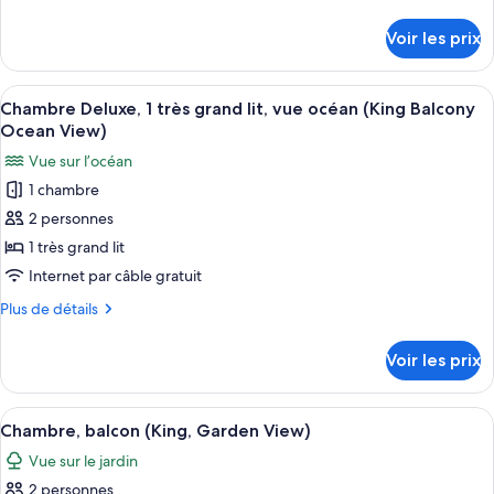
chambre :
de
(King
détails
Chambre
Balcony
Voir les prix
sur
Oceanfront)
Standard,
le
1
type
Afficher
Une chambre d’hôtel moderne dotée d’u
8
très
de
Chambre Deluxe, 1 très grand lit, vue océan (King Balcony
toutes
chambre
grand
Ocean View)
Chambre
les
lit,
Vue sur l’océan
Standard,
photos
vue
1
1 chambre
pour
très
piscine
2 personnes
ce
grand
(King
lit,
type
1 très grand lit
Pool
vue
de
Internet par câble gratuit
View)
piscine
chambre :
(King
Plus
Plus de détails
Chambre
Pool
de
View)
Deluxe,
détails
Voir les prix
sur
1
le
très
type
Afficher
Une chambre d’hôtel moderne, dotée d’
grand
8
de
Chambre, balcon (King, Garden View)
toutes
chambre
lit,
Vue sur le jardin
Chambre
les
vue
Deluxe,
2 personnes