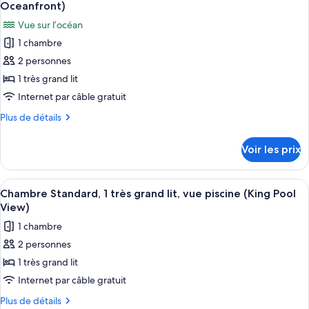
toutes
chambre
vue
Oceanfront)
Chambre
les
jardin
Vue sur l’océan
Standard,
photos
(Two
2
1 chambre
pour
Queen
grands
2 personnes
ce
lits,
Beds
vue
type
1 très grand lit
with
jardin
de
Internet par câble gratuit
Balcony
(Two
chambre :
Queen
Garden
Plus
Plus de détails
Chambre
Beds
de
Vi)
with
Deluxe,
détails
Voir les prix
Balcony
sur
1
Garden
le
très
Vi)
type
Afficher
Une chambre d’hôtel moderne, dotée d’u
grand
8
de
Chambre Standard, 1 très grand lit, vue piscine (King Pool
toutes
chambre
lit,
View)
Chambre
les
vue
1 chambre
Deluxe,
photos
océan
1
2 personnes
pour
(King
très
1 très grand lit
ce
grand
Balcony
lit,
type
Internet par câble gratuit
Oceanfront)
vue
de
Plus
Plus de détails
océan