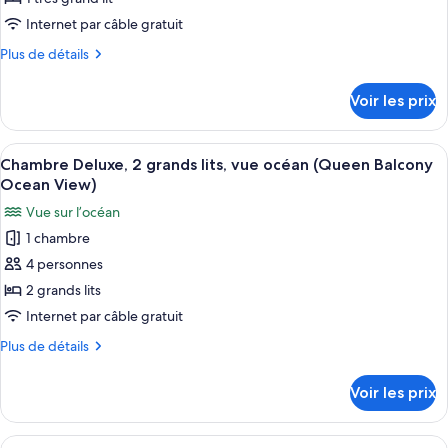
de
Internet par câble gratuit
chambre :
Plus
Plus de détails
Chambre
de
Deluxe,
détails
Voir les prix
sur
1
le
très
type
Afficher
Une chambre d’hôtel avec deux lits, u
grand
10
de
Chambre Deluxe, 2 grands lits, vue océan (Queen Balcony
toutes
chambre
lit,
Ocean View)
Chambre
les
vue
Vue sur l’océan
Deluxe,
photos
océan
1
1 chambre
pour
(Signature
très
4 personnes
ce
grand
King
lit,
type
2 grands lits
Balcony
vue
de
Internet par câble gratuit
Oceanfront)
océan
chambre :
(Signature
Plus
Plus de détails
Chambre
King
de
Balcony
Deluxe,
détails
Voir les prix
Oceanfront)
sur
2
le
grands
type
Afficher
Une chambre d’hôtel avec un grand lit,