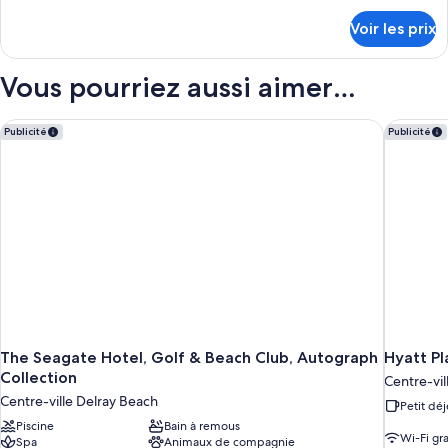
détails
Voir les prix
sur
le
type
Vous pourriez aussi aimer…
de
chambre
Chambre
The Seagate Hotel, Golf & Beach Club, Autograph Collection
Hyatt P
Publicité
Publicité
The Seagate Hotel, Golf & Beach Club, Autograph
Hyatt P
Collection
Centre-vi
Centre-ville Delray Beach
Petit déj
Piscine
Bain à remous
Wi-Fi gra
Spa
Animaux de compagnie