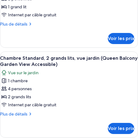
photos
océan
1
pour
1 grand lit
(King
très
ce
grand
Internet par câble gratuit
Balcony
lit,
type
Ocean
Plus
Plus de détails
vue
de
de
View)
océan
chambre :
détails
(King
Voir les prix
sur
Chambre,
Balcony
le
Ocean
balcon
type
View)
Afficher
Une chambre d’hôtel avec deux lits, u
(King,
8
de
Chambre Standard, 2 grands lits, vue jardin (Queen Balcony
toutes
chambre
Garden
Garden View Accessible)
Chambre,
les
View)
Vue sur le jardin
balcon
photos
(King,
1 chambre
pour
Garden
4 personnes
ce
View)
type
2 grands lits
de
Internet par câble gratuit
chambre :
Plus
Plus de détails
Chambre
de
Standard,
détails
Voir les prix
sur
2
le