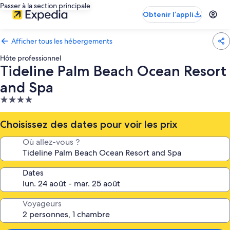
Passer à la section principale
Obtenir l’appli
Afficher tous les hébergements
Hôte professionnel
Tideline Palm Beach Ocean Resort
and Spa
Hébergement
4.0 étoiles
Choisissez des dates pour voir les prix
Où allez-vous ?
Dates
Voyageurs