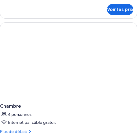
de
détails
Voir les prix
sur
le
type
de
chambre
Chambre
Chambre
4 personnes
Internet par câble gratuit
Plus
Plus de détails
de