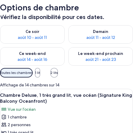
Options de chambre
Vérifiez la disponibilité pour ces dates.
Vérifier la disponibilité pour ce soir août 10 - août 11
Vérifier la disponibilité pour 
Ce soir
Demain
août 10 - août 11
août 11 - août 12
Vérifier la disponibilité pour ce week-end août 14 - août 16
Vérifier la disponibilité pour
Ce week-end
Le week-end prochain
août 14 - août 16
août 21 - août 23
Filtres
Toutes les chambres
1 lit
2 lits
disponibles
pour
Affichage de 14 chambres sur 14
les
Afficher
Un balcon donnant sur un immeuble m
9
Chambre Deluxe, 1 très grand lit, vue océan (Signature King
chambres
toutes
Balcony Oceanfront)
les
Vue sur l’océan
photos
1 chambre
pour
2 personnes
ce
type
1 très grand lit