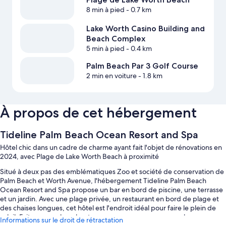
8 min à pied
- 0.7 km
Lake Worth Casino Building and
Beach Complex
5 min à pied
- 0.4 km
Palm Beach Par 3 Golf Course
2 min en voiture
- 1.8 km
À propos de cet hébergement
Tideline Palm Beach Ocean Resort and Spa
Hôtel chic dans un cadre de charme ayant fait l'objet de rénovations en
2024, avec Plage de Lake Worth Beach à proximité
Situé à deux pas des emblématiques Zoo et société de conservation de
Palm Beach et Worth Avenue, l'hébergement Tideline Palm Beach
Ocean Resort and Spa propose un bar en bord de piscine, une terrasse
et un jardin. Avec une plage privée, un restaurant en bord de plage et
des chaises longues, cet hôtel est l'endroit idéal pour faire le plein de
soleil. Faites-vous chouchouter avec un gommage corporel, un massage
Informations sur le droit de rétractation
suédois ou un soin du visage au spa sur place, Tideline Spa. Vous vous