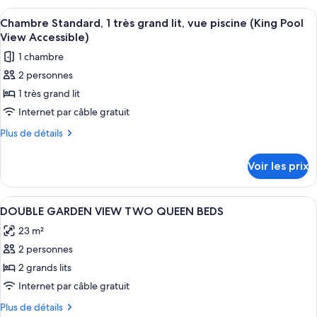
grands
type
Afficher
Une chambre d’hôtel avec un grand lit, 
lits,
8
de
Chambre Standard, 1 très grand lit, vue piscine (King Pool
toutes
chambre
vue
View Accessible)
Chambre
les
jardin
1 chambre
Standard,
photos
(Queen
2
2 personnes
pour
Balcony
grands
1 très grand lit
ce
lits,
Garden
vue
type
Internet par câble gratuit
View
jardin
de
Accessible)
Plus
Plus de détails
(Queen
chambre :
de
Balcony
détails
Chambre
Garden
Voir les prix
sur
View
Standard,
le
Accessible)
1
type
Afficher
Une chambre d’hôtel avec deux lits, un
4
très
de
DOUBLE GARDEN VIEW TWO QUEEN BEDS
toutes
chambre
grand
23 m²
Chambre
les
lit,
Standard,
2 personnes
photos
vue
1
pour
2 grands lits
très
piscine
ce
grand
Internet par câble gratuit
(King
lit,
type
Pool
Plus
Plus de détails
vue