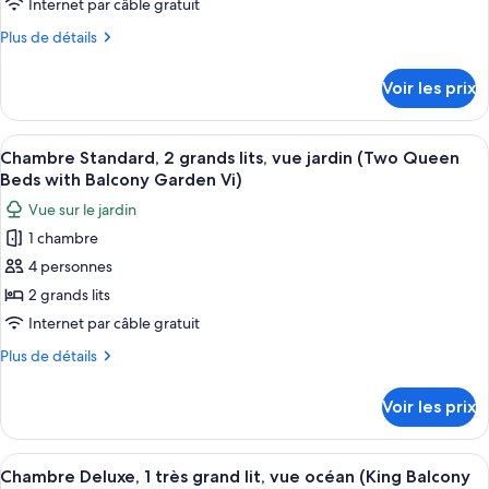
de
Internet par câble gratuit
océan
chambre :
(King
Plus
Plus de détails
Chambre
Oceanfront)
de
Standard,
détails
Voir les prix
sur
1
le
très
type
Afficher
Une chambre d’hôtel avec deux lits, un
grand
8
de
Chambre Standard, 2 grands lits, vue jardin (Two Queen
toutes
chambre
lit,
Beds with Balcony Garden Vi)
Chambre
les
vue
Vue sur le jardin
Standard,
photos
jardin
1
1 chambre
pour
(King
très
4 personnes
ce
grand
Balcony
lit,
type
2 grands lits
Garden
vue
de
Internet par câble gratuit
View)
jardin
chambre :
(King
Plus
Plus de détails
Chambre
Balcony
de
Garden
Standard,
détails
Voir les prix
View)
sur
2
le
grands
type
Afficher
Une chambre d’hôtel avec un grand lit
lits,
8
de
Chambre Deluxe, 1 très grand lit, vue océan (King Balcony