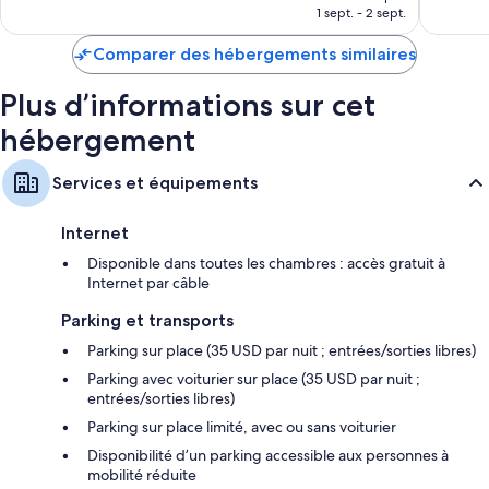
prix
1 sept. - 2 sept.
est
Recyclage, ampoules LED et produits de nettoyage écologiques
de
fournis
Comparer des hébergements similaires
111 €
Salle de bains avec articles de toilette de luxe et douche
Plus d’informations sur cet
Télévision LCD 55 pouces avec chaînes thématiques
hébergement
Service de ménage quotidien, bureau et téléphone
Services et équipements
Internet
Disponible dans toutes les chambres : accès gratuit à
Internet par câble
Parking et transports
Parking sur place (35 USD par nuit ; entrées/sorties libres)
Parking avec voiturier sur place (35 USD par nuit ;
entrées/sorties libres)
Parking sur place limité, avec ou sans voiturier
Disponibilité d’un parking accessible aux personnes à
mobilité réduite