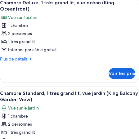
lits,
8
de
Chambre Deluxe, 1 très grand lit, vue océan (King
toutes
chambre
vue
Oceanfront)
Chambre
les
océan
Vue sur l’océan
Deluxe,
photos
(Queen
2
1 chambre
pour
Balcony
grands
2 personnes
ce
lits,
Ocean
vue
type
1 très grand lit
View)
océan
de
Internet par câble gratuit
(Queen
chambre :
Balcony
Plus
Plus de détails
Chambre
Ocean
de
View)
Deluxe,
détails
Voir les prix
sur
1
le
très
type
Afficher
Une chambre d’hôtel moderne, dotée d’
grand
9
de
Chambre Standard, 1 très grand lit, vue jardin (King Balcony
toutes
chambre
lit,
Garden View)
Chambre
les
vue
Vue sur le jardin
Deluxe,
photos
océan
1
1 chambre
pour
(King
très
2 personnes
ce
grand
Oceanfront)
lit,
type
1 très grand lit
vue