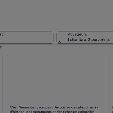
Une mosqu
rt
Voyageurs
1 chambre, 2 personnes
r
Un bâtime
donnant accès à une mosquée dotée d’un haut minaret et d’un dôme.
Samarkand
B
C'est l'heure des vacances ! Découvrez des sites chargés
Historique, Monuments et Ruines
H
d'histoire, des monuments et des richesses culturelles