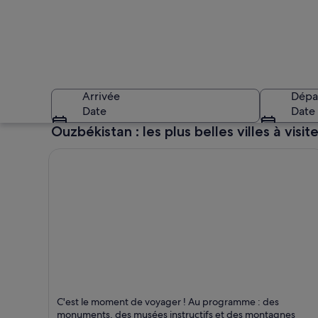
Arrivée
Dépa
Date
Date
Ouzbékistan : les plus belles villes à visite
Un portail en arc 
Tashkent
C'est le moment de voyager ! Au programme : des
Monuments, Musées et Château
monuments, des musées instructifs et des montagnes