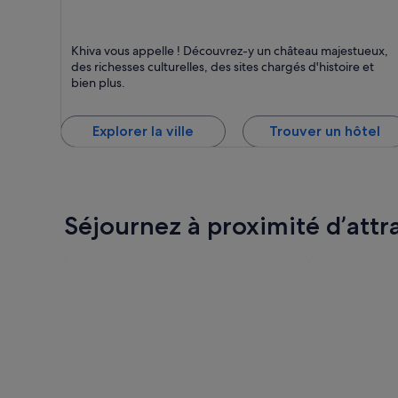
Khiva
Khiva vous appelle ! Découvrez-y un château majestueux,
Château, Culture et Fleurs
des richesses culturelles, des sites chargés d'histoire et
bien plus.
Explorer la ville
Trouver un hôtel
Séjournez à proximité d’attr