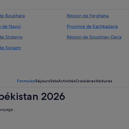
de Boukhara
Région de Ferghana
e de Navoï
Province de Kachkadaria
de Sirdaryo
Région de Sourkhan-Daria
de Xorazm
Formules
Séjours
Vols
Activités
Croisières
Voitures
békistan 2026
 voyage :