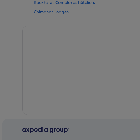
Boukhara : Complexes hôteliers
Chimgan : Lodges
Chirchiq : Hôtels capsule
Chirchiq : Lodges
Chirchiq : Complexes hôteliers
Province de Samarcande : hôtels Hôtels historiques
Province de Samarcande : hôtels
Karchi : hôtels
Khiva : hôtels Hôtels de luxe
Khiva : hôtels Hôtels avec spa
Khiva : hôtels
Khiva : Complexes hôteliers
Province de Navoï : Riads
Province de Samarcande : Châteaux
Province de Samarcande : Maisons de campagne