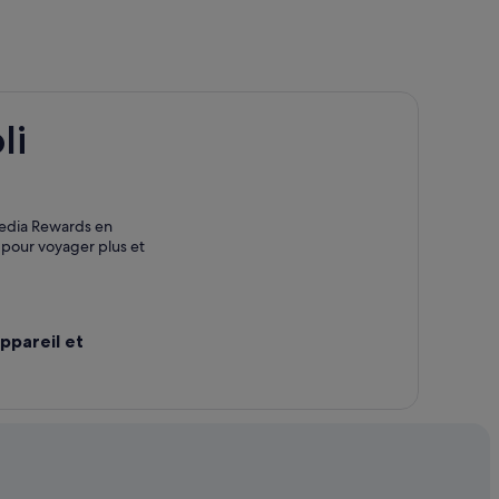
li
tels avec golf
ôtels tout compris
pedia Rewards en
z pour voyager plus et
t
 adultes
ppareil et
s de jeunesse