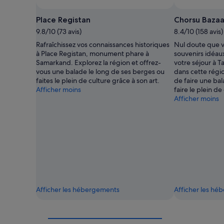
Place Registan
Chorsu Bazaa
9.8/10 (73 avis)
8.4/10 (158 avis)
Rafraîchissez vos connaissances historiques
Nul doute que v
à Place Registan, monument phare à
souvenirs idéaux
Samarkand. Explorez la région et offrez-
votre séjour à T
vous une balade le long de ses berges ou
dans cette régi
faites le plein de culture grâce à son art.
de faire une bal
Afficher moins
faire le plein d
Afficher moins
Afficher les hébergements
Afficher les h