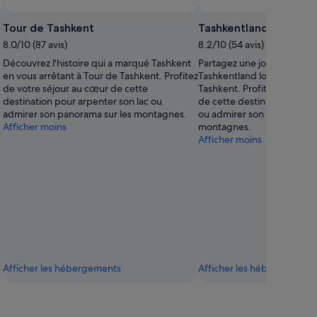
Tour de Tashkent
Tashkentland
8.0/10 (87 avis)
8.2/10 (54 avis)
Découvrez l'histoire qui a marqué Tashkent
Partagez une journée de fu
en vous arrêtant à Tour de Tashkent. Profitez
Tashkentland lors de votre
de votre séjour au cœur de cette
Tashkent. Profitez de votr
destination pour arpenter son lac ou
de cette destination pour 
admirer son panorama sur les montagnes.
ou admirer son panorama s
Afficher moins
montagnes.
Afficher moins
Afficher les hébergements
Afficher les hébergements