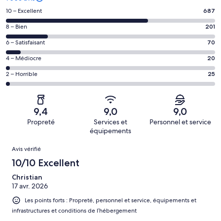
Note
10 – Excellent
687
des
Note
8 – Bien
201
voyageurs
des
de 10
Note
6 – Satisfaisant
70
voyageurs
(Excellent),
des
de 8
Note
4 – Médiocre
20
d’après 687 avis
voyageurs
(Bien),
des
sur 1003.
de 6
Note
2 – Horrible
25
d’après 201 avis
voyageurs
(Satisfaisant),
des
sur 1003.
de 4
d’après 70 avis
voyageurs
(Médiocre),
sur 1003.
de 2
d’après 20 avis
9,4
9,0
9,0
(Horrible),
sur 1003.
Propreté
Services et
Personnel et service
d’après 25 avis
équipements
sur 1003.
Avis
Avis vérifié
10/10 Excellent
Christian
17 avr. 2026
Les points forts : Propreté, personnel et service, équipements et
infrastructures et conditions de l’hébergement