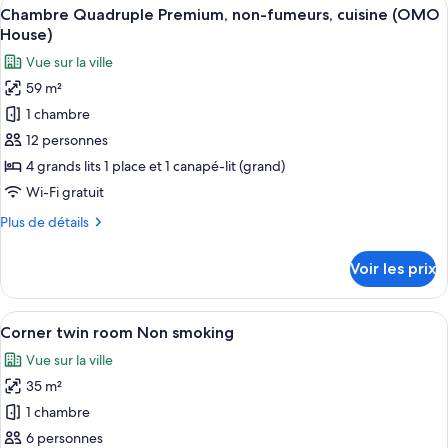
Afficher
Une cuisine moderne avec des meubles e
non-
4
de
Chambre Quadruple Premium, non-fumeurs, cuisine (OMO
toutes
fumeurs,
chambre
House)
Chambre
les
vue
Vue sur la ville
Quadruple
photos
ville
Luxe,
59 m²
pour
(IDOBATA)
plusieurs
1 chambre
ce
lits,
non-
type
12 personnes
fumeurs,
de
4 grands lits 1 place et 1 canapé-lit (grand)
vue
chambre :
ville
Wi-Fi gratuit
Chambre
(IDOBATA)
Plus
Plus de détails
Quadruple
de
Premium,
détails
Voir les prix
sur
non-
le
fumeurs,
type
Afficher
Une chambre d’hôtel moderne dotée d’u
cuisine
4
de
Corner twin room Non smoking
toutes
(OMO
chambre
Vue sur la ville
Chambre
les
House)
Quadruple
35 m²
photos
Premium,
pour
1 chambre
non-
ce
fumeurs,
6 personnes