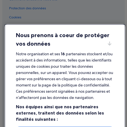
Protection des données
Cookies
Conditions générales d'utilisation
Nous prenons à coeur de protéger
Mentions légales / Nous contacter
vos données
Directives de contenu et signalement de contenus
Notre organisation et ses
16
partenaires stockent et/ou
Aide
accèdent à des informations, telles que les identifiants
uniques de cookies pour traiter les données
Assistance
personnelles, sur un appareil. Vous pouvez accepter ou
Annuler votre vol
gérer vos préférences en cliquant ci-dessous ou à tout
moment sur la page de la politique de confidentialité.
Annuler une réservation d'hôtel ou de location de vacances
Ces préférences seront signalées à nos partenaires et
Délais de remboursement
n’affecteront pas les données de navigation.
Utiliser un bon de réduction Expedia
Nos équipes ainsi que nos partenaires
externes, traitent des données selon les
Documents de voyage internationaux
finalités suivantes :