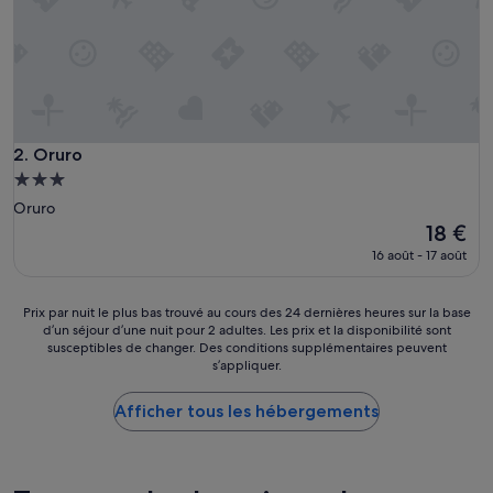
y
s
i
n
m
a
n
t
Oruro
2. Oruro
e
Hébergement
n
3.0 étoiles
Oruro
i
m
Le
18 €
i
nouveau
16 août - 17 août
e
prix
n
est
t
de
Prix
Prix par nuit le plus bas trouvé au cours des 24 dernières heures sur la base
o
18 €
d’un séjour d’une nuit pour 2 adultes. Les prix et la disponibilité sont
par
,
susceptibles de changer. Des conditions supplémentaires peuvent
nuit
s’appliquer.
e
le
l
plus
d
Afficher tous les hébergements
bas
e
trouvé
s
au
a
cours
y
des