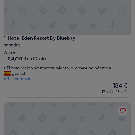
Hotel Eden Resort By Bluebay
1. Hotel Eden Resort By Bluebay
Hébergement
3.5 étoiles
Oruro
7.4
7,4/10
Bien
(18 avis)
sur
«
« El hotel viejo y sin mantenimiento, el desayuno pésimo »
10,
E
gabriel
Bien,
l
Afficher moins
(18 avis)
h
Le
134 €
o
nouveau
17 août - 18 août
t
prix
e
est
Oruro
l
de
v
134 €
i
e
j
o