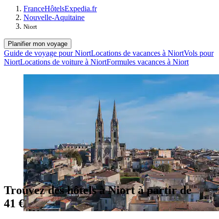
France
Hôtels
Expedia.fr
Nouvelle-Aquitaine
Niort
Planifier mon voyage
Guide de voyage pour Niort
Locations de vacances à Niort
Vols pour
Niort
Locations de voiture à Niort
Formules vacances à Niort
Trouvez des hôtels à Niort à partir de
41 €