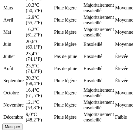
10,3°C
Majoritairement
Mars
Pluie légère
Moyenne
(50,5°F)
ensoleillé
12,9°C
Majoritairement
Avril
Pluie légère
Moyenne
(55,2°F)
ensoleillé
16,2°C
Majoritairement
Mai
Pluie légère
Moyenne
(61,2°F)
ensoleillé
20,6°C
Juin
Pluie légère
Ensoleillé
Moyenne
(69,1°F)
23,4°C
Juillet
Pas de pluie
Ensoleillé
Élevée
(74,1°F)
23,5°C
Août
Pas de pluie
Ensoleillé
Élevée
(74,3°F)
20,2°C
Septembre
Pluie légère
Ensoleillé
Élevée
(68,4°F)
16,4°C
Majoritairement
Octobre
Pluie légère
Moyenne
(61,5°F)
ensoleillé
12,1°C
Majoritairement
Novembre
Pluie légère
Moyenne
(53,8°F)
ensoleillé
9,0°C
Majoritairement
Décembre
Pluie légère
Faible
(48,2°F)
ensoleillé
Masquer