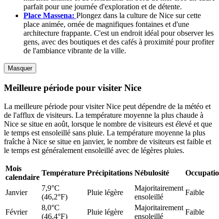
parfait pour une journée d'exploration et de détente.
Place Massena:
Plongez dans la culture de Nice sur cette
place animée, ornée de magnifiques fontaines et d'une
architecture frappante. C'est un endroit idéal pour observer les
gens, avec des boutiques et des cafés à proximité pour profiter
de l'ambiance vibrante de la ville.
Masquer
Meilleure période pour visiter Nice
La meilleure période pour visiter Nice peut dépendre de la météo et
de l'afflux de visiteurs. La température moyenne la plus chaude à
Nice se situe en août, lorsque le nombre de visiteurs est élevé et que
le temps est ensoleillé sans pluie. La température moyenne la plus
fraîche à Nice se situe en janvier, le nombre de visiteurs est faible et
le temps est généralement ensoleillé avec de légères pluies.
Mois
Température
Précipitations
Nébulosité
Occupati
calendaire
7,9°C
Majoritairement
Janvier
Pluie légère
Faible
(46,2°F)
ensoleillé
8,0°C
Majoritairement
Février
Pluie légère
Faible
(46,4°F)
ensoleillé