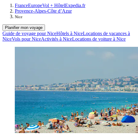
France
Europe
Vol + Hôtel
Expedia.fr
Provence-Alpes-Côte d’Azur
Nice
Planifier mon voyage
Guide de voyage pour Nice
Hôtels à Nice
Locations de vacances à
Nice
Vols pour Nice
Activités à Nice
Locations de voiture à Nice