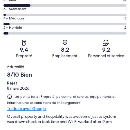
Note
voyageurs
des
de 10
Note
6 – Satisfaisant
1
voyageurs
(Excellent),
des
de 8
Note
4 – Médiocre
3
d’après 37 avis
voyageurs
(Bien),
des
sur 55.
de 6
Note
2 – Horrible
2
d’après 12 avis
voyageurs
(Satisfaisant),
des
sur 55.
de 4
d’après 1 avis
voyageurs
(Médiocre),
sur 55.
de 2
d’après 3 avis
9,4
8,2
9,2
(Horrible),
sur 55.
Propreté
Emplacement
Personnel et service
d’après 2 avis
Avis
sur 55.
Avis vérifié
8/10 Bien
Rajat
8 mars 2026
Les points forts : Propreté, personnel et service, équipements et
infrastructures et conditions de l’hébergement
Traduire avec Google
Overall property and hospitality was awesome just as system
was down check in took time and Wi-Fi worked after 9 pm