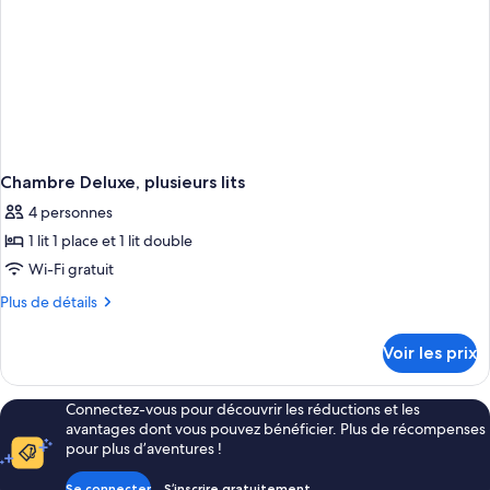
lits
Room
une
with
place
Balcony)
(Premium
Room
with
Balcony)
Chambre Deluxe, plusieurs lits
4 personnes
1 lit 1 place et 1 lit double
Wi-Fi gratuit
Plus
Plus de détails
de
détails
Voir les prix
sur
le
type
Connectez-vous pour découvrir les réductions et les
de
avantages dont vous pouvez bénéficier. Plus de récompenses
chambre
pour plus d’aventures !
Chambre
Deluxe,
Se connecter
S’inscrire gratuitement