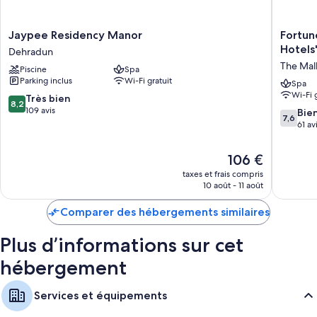
Jaypee
Fortune
Jaypee Residency Manor
Fortune R
Residency
Resort
Hotels
Dehradun
Manor
Grace,
The Mal
Piscine
Spa
Dehradun
Mussoor
Parking inclus
Wi-Fi gratuit
-
Spa
Wi-Fi 
Membe
8.2
Très bien
8,2
ITC
sur
109 avis
7.6
Bie
7,6
Hotels'
10,
sur
61 av
Group
Très
10,
The
bien,
Bien,
Le
106 €
Mall
109 avis
61 avis
nouveau
Road
taxes et frais compris
prix
10 août - 11 août
est
de
Comparer des hébergements similaires
106 €
Plus d’informations sur cet
hébergement
Services et équipements