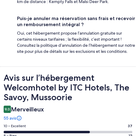
km de distance : Kempty Falls et Malsi Deer Park.
Puis-je annuler ma réservation sans frais et recevoir
un remboursement intégral ?
Oui, cet hébergement propose l’annulation gratuite sur
certains niveaux tarifaires ; la flexibilité, c’est important !
Consultez la politique d’annulation de l’hébergement sur notre
site pour plus de détails sur les exclusions et les conditions.
Avis
Avis sur l’hébergement
Welcomhotel by ITC Hotels, The
Savoy, Mussoorie
Merveilleux
9,0
55 avis
Note
10 – Excellent
37
des
8 – Bien
12