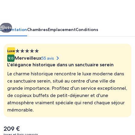
by
ITC
Hotels,
cédent
Suivant
The
69+
Présentation
Chambres
Emplacement
Conditions
Savoy,
Mussoorie
Hébergement
Luxe
5.0 étoiles
Merveilleux
55 avis
9,0
L'élégance historique dans un sanctuaire serein
Le charme historique rencontre le luxe moderne dans
ce sanctuaire serein, situé au centre d'une ville de
grande importance. Profitez d'un service exceptionnel,
Extérieur
de copieux buffets de petit-déjeuner et d'une
atmosphère vraiment spéciale qui rend chaque séjour
mémorable.
Le
209 €
prix
taxes et frais compris