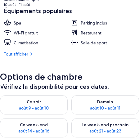
actuel
10 août - 11 août
est
Équipements populaires
de
209 €.
Spa
Parking inclus
Wi-Fi gratuit
Restaurant
Climatisation
Salle de sport
Tout afficher
Options de chambre
Vérifiez la disponibilité pour ces dates.
Vérifier la disponibilité pour ce soir août 9 - août 10
Vérifier la disponibilité pour 
Ce soir
Demain
août 9 - août 10
août 10 - août 11
Vérifier la disponibilité pour ce week-end août 14 - août 16
Vérifier la disponibilité pour
Ce week-end
Le week-end prochain
août 14 - août 16
août 21 - août 23