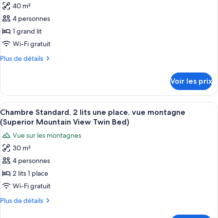
montagne
1
40 m²
pour
(Superior
très
4 personnes
ce
grand
Mountain
lit,
type
1 grand lit
View)
vue
de
Wi-Fi gratuit
montagne
chambre :
(Superior
Plus
Plus de détails
Chambre
Mountain
de
View)
Deluxe,
détails
Voir les prix
sur
1
le
grand
type
Afficher
Un lit double avec une literie blanch
lit,
5
de
Chambre Standard, 2 lits une place, vue montagne
toutes
chambre
vue
(Superior Mountain View Twin Bed)
Chambre
les
montagne
Vue sur les montagnes
Deluxe,
photos
(Premium
1
30 m²
pour
Mountain
grand
4 personnes
ce
lit,
View
vue
type
2 lits 1 place
Double)
montagne
de
Wi-Fi gratuit
(Premium
chambre :
Mountain
Plus
Plus de détails
Chambre
View
de
Double)
détails