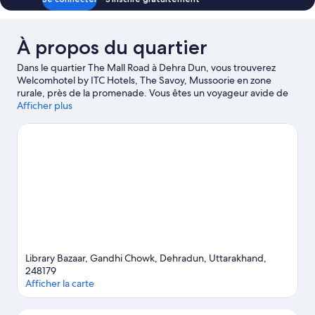
plusieurs
lits
À propos du quartier
Dans le quartier The Mall Road à Dehra Dun, vous trouverez
Welcomhotel by ITC Hotels, The Savoy, Mussoorie en zone
rurale, près de la promenade. Vous êtes un voyageur avide de
culture ? Dirigez-vous vers l'emblématique Forest Research
Afficher plus
Institute. Vous préférez admirer la beauté naturelle des lieux ? À
vous les sympathiques Gun Hill (colline touristique) et Lac de
Mussoorie. Pensez également à ajouter Kempty Falls et Malsi
Deer Park à votre liste de choses à voir.
Consultez notre guide
de voyage sur Dehra Dun
Library Bazaar, Gandhi Chowk, Dehradun, Uttarakhand,
248179
Afficher la carte
Carte