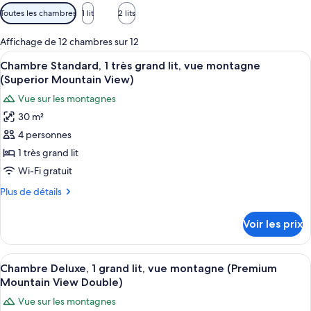
Filtres
Toutes les chambres
1 lit
2 lits
disponibles
pour
Affichage de 12 chambres sur 12
les
Afficher
Un lit bien fait, avec une tête de lit 
6
Chambre Standard, 1 très grand lit, vue montagne
chambres
toutes
(Superior Mountain View)
les
Vue sur les montagnes
photos
30 m²
pour
4 personnes
ce
type
1 très grand lit
de
Wi-Fi gratuit
chambre :
Plus
Plus de détails
Chambre
de
Standard,
détails
Voir les prix
sur
1
le
très
type
Afficher
Une chambre d’hôtel avec un lit, des t
grand
6
de
Chambre Deluxe, 1 grand lit, vue montagne (Premium
toutes
chambre
lit,
Mountain View Double)
Chambre
les
vue
Vue sur les montagnes
Standard,
photos