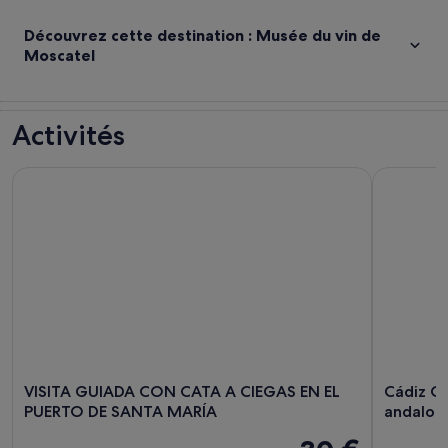
Découvrez cette destination : Musée du vin de
Moscatel
Activités
VISITA GUIADA CON CATA A CIEGAS EN EL PUERTO DE SAN
Cádiz Cou
VISITA GUIADA CON CATA A CIEGAS EN EL
Cádiz C
PUERTO DE SANTA MARÍA
andalou