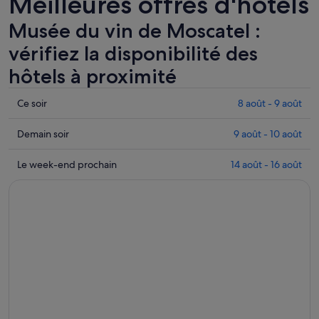
Meilleures offres d'hôtels
Musée du vin de Moscatel :
vérifiez la disponibilité des
hôtels à proximité
Consulter
Ce soir
8 août - 9 août
les
prix
Consulter
Demain soir
9 août - 10 août
près
les
de
prix
Consulter
Le week-end prochain
14 août - 16 août
Musée
près
les
du
de
prix
vin
Musée
près
de
du
de
Moscatel
vin
Musée
pour
de
du
cette
Moscatel
vin
nuit,
pour
de
8
demain
Moscatel
août
soir,
pour