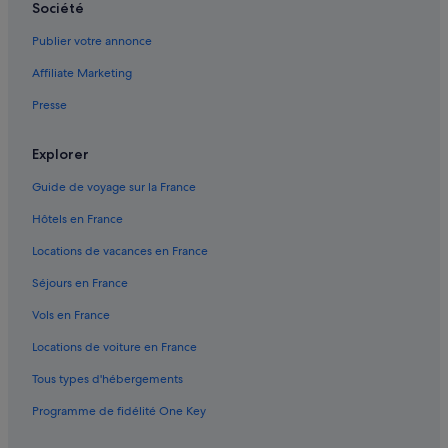
Société
Cadix : Hôtels capsule
Publier votre annonce
Cadix : hôtels Hôtels avec parking
Affiliate Marketing
Cadix : hôtels Hôtels avec piscine
Presse
Cadix : hôtels Hôtels avec terrains de tennis
Cadix : hôtels Hôtels historiques
Explorer
Cadix : hôtels Hôtels avec parc aquatique
Guide de voyage sur la France
Cadix : hôtels Hôtels familiaux
Hôtels en France
Cadix : hôtels Hôtels avec centre de fitness
Locations de vacances en France
Cadix : hôtels Hôtels tout compris
Séjours en France
Cadix : hôtels Hôtels avec vue sur l’océan
Vols en France
Cadix : hôtels Hôtels avec bains à remous
Locations de voiture en France
Cadix : hôtels
Tous types d'hébergements
Cadix : Résidences de vacances
Programme de fidélité One Key
Cadix : Complexes hôteliers
Chipiona : Appart’hôtels