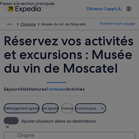
Passer à la section principale
Obtenir l’appli
Planifier mon voyage
Chipiona
Musée du vin de Moscatel
Réservez vos activités
et excursions : Musée
du vin de Moscatel
Séjours
Vols
Voitures
Formules
Activités
Hébergement ajouté
Vol ajouté
Voiture
Économique
Ajouter plusieurs dates ou destinations
Origine