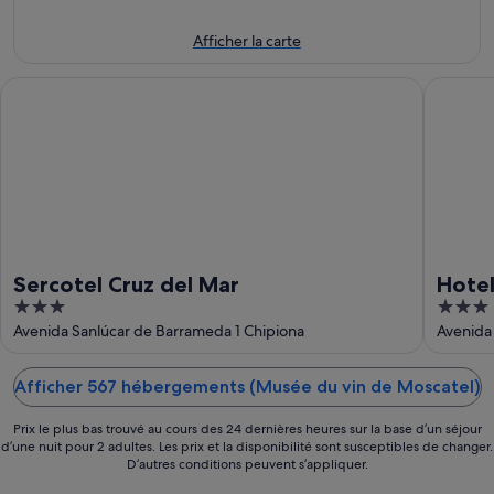
-
9
le
9
août
prochain
Afficher la carte
août
-
week-
10
end,
Sercotel Cruz del Mar
Hotel Al
août
14
août
-
16
août
Sercotel Cruz del Mar
Hotel
3
3
out
out
Avenida Sanlúcar de Barrameda 1 Chipiona
Avenida 
of
of
5
5
Afficher 567 hébergements (Musée du vin de Moscatel)
Prix le plus bas trouvé au cours des 24 dernières heures sur la base d’un séjour
d’une nuit pour 2 adultes. Les prix et la disponibilité sont susceptibles de changer.
D’autres conditions peuvent s’appliquer.