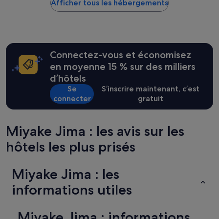
Afficher tous les hébergements
bas
c
trouvé
h
au
e
cours
I
des
n
24 dernières
h
Connectez-vous et économisez
heures
a
sur
en moyenne 15 % sur des milliers
b
la
d’hôtels
e
base
r
Se
S’inscrire maintenant, c’est
d’un
w
connecter
gratuit
séjour
a
d’une
r
nuit
s
pour
Miyake Jima : les avis sur les
t
2 adultes.
e
hôtels les plus prisés
Les
t
prix
s
et
u
la
Miyake Jima : les
m
disponibilité
u
informations utiles
sont
n
susceptibles
s
de
e
Miyake Jima : informations
changer.