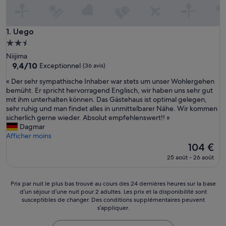
Uego
1. Uego
Hébergement
2.5 étoiles
Niijima
9.4
9,4/10
Exceptionnel
(36 avis)
sur
«
« Der sehr sympathische Inhaber war stets um unser Wohlergehen
10,
D
bemüht. Er spricht hervorragend Englisch, wir haben uns sehr gut
Exceptionnel,
e
mit ihm unterhalten können. Das Gästehaus ist optimal gelegen,
(36 avis)
r
sehr ruhig und man findet alles in unmittelbarer Nähe. Wir kommen
s
sicherlich gerne wieder. Absolut empfehlenswert!! »
e
Dagmar
h
Afficher moins
r
Le
104 €
s
nouveau
25 août - 26 août
y
prix
m
est
p
de
Prix
Prix par nuit le plus bas trouvé au cours des 24 dernières heures sur la base
a
104 €
d’un séjour d’une nuit pour 2 adultes. Les prix et la disponibilité sont
par
t
susceptibles de changer. Des conditions supplémentaires peuvent
nuit
h
s’appliquer.
le
i
plus
s