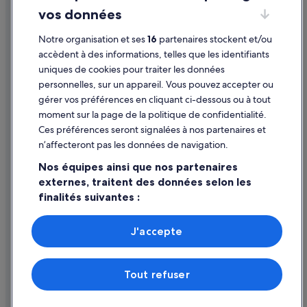
t
vos données
Directives de contenu et signalement de contenus
e
r
Notre organisation et ses
16
partenaires stockent et/ou
h
Aide
accèdent à des informations, telles que les identifiants
a
l
uniques de cookies pour traiter les données
Assistance
t
personnelles, sur un appareil. Vous pouvez accepter ou
e
Annuler votre vol
gérer vos préférences en cliquant ci-dessous ou à tout
n
moment sur la page de la politique de confidentialité.
k
Annuler une réservation d'hôtel ou de location de vacances
ö
Ces préférences seront signalées à nos partenaires et
Délais de remboursement
n
n’affecteront pas les données de navigation.
n
Utiliser un bon de réduction Expedia
e
Nos équipes ainsi que nos partenaires
n
externes, traitent des données selon les
Documents de voyage internationaux
.
finalités suivantes :
D
a
Utiliser des données de géolocalisation précises. Analyser
s
activement les caractéristiques de l’appareil pour
J'accepte
G
l’identification. Stocker et/ou accéder à des informations
Parmi les moyens de paiement acceptés sur expedia.fr figurent :
ä
sur un appareil. Publicités et contenu personnalisés,
American Express, Diner’s Club International, Mastercard, Visa, Visa
mesure de performance des publicités et du contenu,
s
Electron, CartaSi, Carte Bleue, PayPal et Eurocard.
Tout refuser
études d’audience et développement de services.
t
© 2026 Expedia, Inc., une entreprise d’Expedia Group. Tous droits
e
réservés. Expedia et le logo Expedia sont des marques déposées ou des
Liste de nos partenaires (fournisseurs)
h
marques commerciales d’Expedia, Inc.