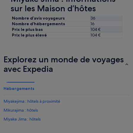
r
Des
W
sur les Maison d’hôtes
conditions
o
supplémentaires
h
Nombre d’avis voyageurs
36
peuvent
l
s’appliquer.
Nombre d’hébergements
16
e
Prix le plus bas
104 €
r
Prix le plus élevé
104 €
g
e
h
e
Explorez un monde de voyages
n
b
avec Expedia
e
m
ü
h
Hébergements
t
.
Miyakejima : hôtels à proximité
E
r
Mikurajima : hôtels
s
p
Miyake Jima : hôtels
r
i