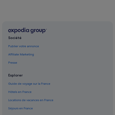
c
h
t
h
e
r
v
o
Société
r
r
Publier votre annonce
a
g
Affiliate Marketing
e
n
Presse
d
E
n
Explorer
g
Guide de voyage sur la France
l
i
Hôtels en France
s
c
Locations de vacances en France
h
,
Séjours en France
w