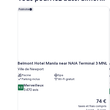
très
chambre
grand
Suite
Belmont Hotel Manila near NAIA Terminal 3 MNL
Publicité
lit
Club,
1
(Premier
très
Executive)
grand
lit
(Premier
Executive)
Belmont Hotel Manila near NAIA Terminal 3 MNL
Ville de Newport
Piscine
Spa
Parking inclus
Wi-Fi gratuit
9.0
Merveilleux
9,0
sur
3 470 avis
10,
Merveilleux,
Le
74 €
3 470 avis
nouveau
taxes et frais compris
prix
1 sept. - 2 sept.