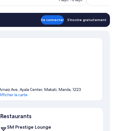
est
de
68 €
Se connecter
S’inscrire gratuitement
Arnaiz Ave, Ayala Center, Makati, Manila, 1223
Afficher la carte
Carte
Restaurants
SM Prestige Lounge