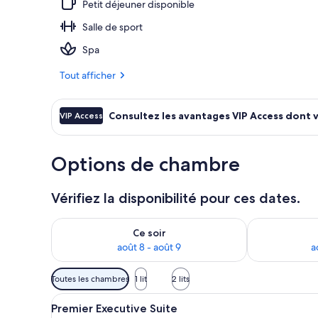
Petit déjeuner disponible
Salle de sport
Façade de l’
Spa
Tout afficher
Consultez les avantages VIP Access dont 
VIP Access
Options de chambre
Vérifiez la disponibilité pour ces dates.
Vérifier la disponibilité pour ce soir août 8 - août 9
Vérifier la di
Ce soir
août 8 - août 9
a
Filtres
Toutes les chambres
1 lit
2 lits
disponibles
Afficher
Une chambre d’hôtel avec un gra
pour
7
Premier Executive Suite
toutes