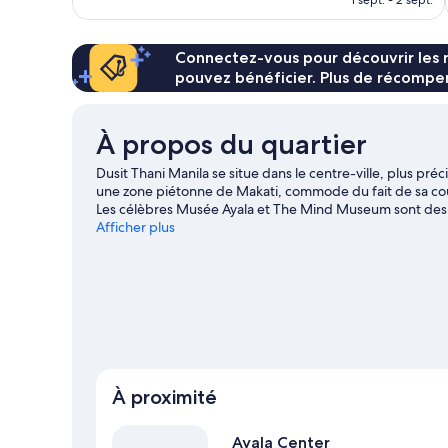
est
de
74 €
Connectez-vous pour découvrir les 
pouvez bénéficier. Plus de récompen
À propos du quartier
Dusit Thani Manila se situe dans le centre-ville, plus pré
une zone piétonne de Makati, commode du fait de sa cour
Les célèbres Musée Ayala et The Mind Museum sont des hau
pour assouvir votre soif de shopping, dirigez-vous vers 
Afficher plus
(centre commercial). En voyage avec la tribu ? Mettez le c
voyage sur Makati
À proximité
Ayala Center