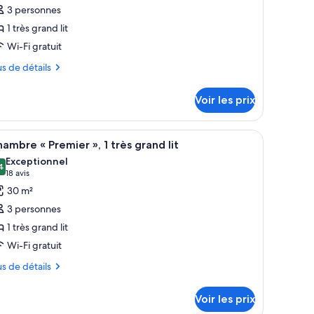
3 personnes
s
1 très grand lit
hotos
our
Wi-Fi gratuit
e
us
us de détails
ype
tails
e
Voir les prix
r
hambre :
usit
pe
 bureau et une chaise. Les murs sont ornés de grandes peintures florales et l
fficher
Une chambre d’hôtel avec un grand lit, un bure
5
ing
ambre « Premier », 1 très grand lit
outes
ambre
oom
Exceptionnel
sit
s
4
,4 sur 10
(18 avis)
18 avis
ng
hotos
30 m²
oom
our
3 personnes
e
1 très grand lit
ype
Wi-Fi gratuit
e
hambre :
us
us de détails
hambre
tails
Voir les prix
r