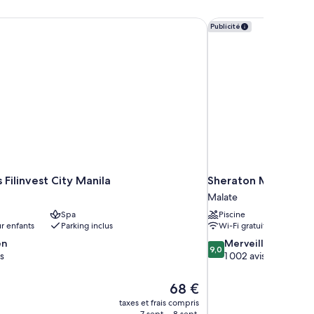
Filinvest City Manila
Sheraton Manila Bay
Publicité
 Filinvest City Manila
Sheraton Manila Ba
Malate
Spa
Piscine
r enfants
Parking inclus
Wi-Fi gratuit
9.0
en
Merveilleux
9,0
sur
s
1 002 avis
10,
Merveilleux,
Le
68 €
1 002 avis
nouveau
taxes et frais compris
prix
7 sept. - 8 sept.