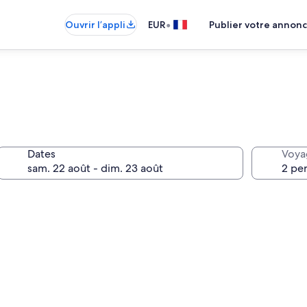
•
Ouvrir l’appli
EUR
Publier votre annon
Dates
Voya