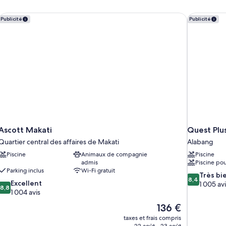
Ascott Makati
Quest Plus 
Publicité
Publicité
Ascott Makati
Quest Plus
Quartier central des affaires de Makati
Alabang
Piscine
Animaux de compagnie
Piscine
admis
Piscine pou
Parking inclus
Wi-Fi gratuit
8.4
Très bi
8,4
8.8
Excellent
sur
1 005 avi
8,8
sur
1 004 avis
10,
10,
Très
Le
136 €
Excellent,
bien,
nouveau
taxes et frais compris
1 004 avis
1 005 avis
prix
22 août - 23 août