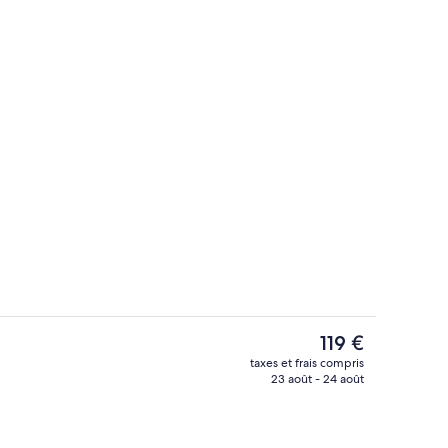
Hall
Le
119 €
prix
taxes et frais compris
actuel
23 août - 24 août
3 restaurants servant le petit déjeuner
est
de
119 €.