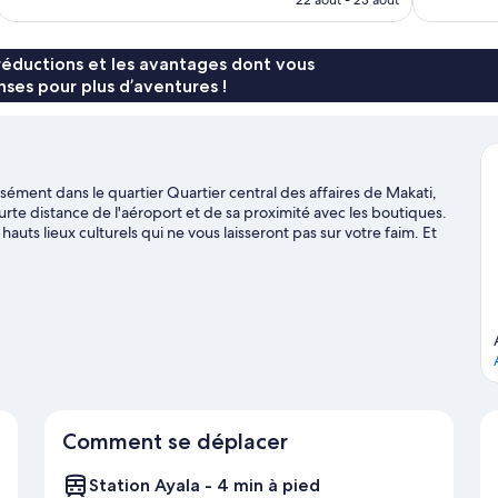
est
de
136 €
réductions et les avantages dont vous
ses pour plus d’aventures !
cisément dans le quartier Quartier central des affaires de Makati,
te distance de l'aéroport et de sa proximité avec les boutiques.
ts lieux culturels qui ne vous laisseront pas sur votre faim. Et
les tout aussi emblématiques SM Makati (magasin) et Glorietta
ap sur l'illustre Ayala Triangle Gardens !
Consultez notre guide de
Comment se déplacer
Station Ayala - 4 min à pied