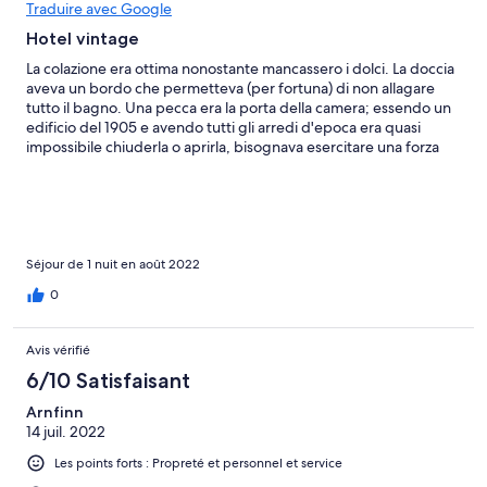
Traduire avec Google
Hotel vintage
La colazione era ottima nonostante mancassero i dolci. La doccia
aveva un bordo che permetteva (per fortuna) di non allagare
tutto il bagno. Una pecca era la porta della camera; essendo un
edificio del 1905 e avendo tutti gli arredi d'epoca era quasi
impossibile chiuderla o aprirla, bisognava esercitare una forza
non indifferente.
Séjour de 1 nuit en août 2022
0
Avis vérifié
6/10 Satisfaisant
Arnfinn
14 juil. 2022
Les points forts : Propreté et personnel et service