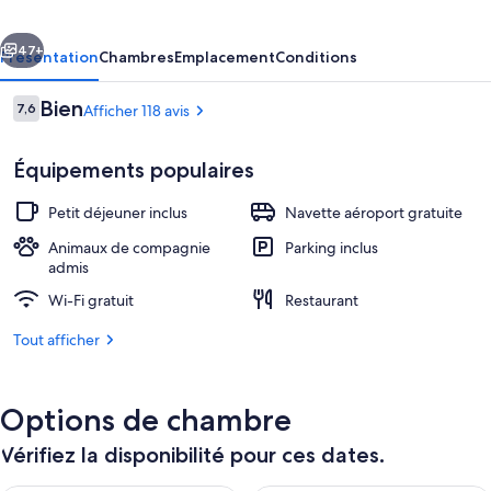
cédent
Suivant
47+
Présentation
Chambres
Emplacement
Conditions
Avis
Bien
7,6
Afficher 118 avis
7,6 sur 10
voyageurs
Équipements populaires
Petit déjeuner inclus
Navette aéroport gratuite
Animaux de compagnie
Parking inclus
admis
Cheminée
Wi-Fi gratuit
Restaurant
Tout afficher
Options de chambre
Vérifiez la disponibilité pour ces dates.