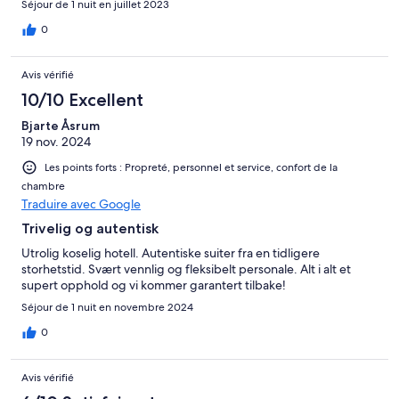
Séjour de 1 nuit en juillet 2023
mehrmals geschrieben, dass wir spät ankommen würden und
haben nie eine Rückmeldung erhalten. Zum Glück kamen wir
0
noch rechtzeitig an und die Rezeption war besetzt.
Avis vérifié
10/10 Excellent
Bjarte Åsrum
19 nov. 2024
Les points forts : Propreté, personnel et service, confort de la
chambre
Traduire avec Google
Trivelig og autentisk
Utrolig koselig hotell. Autentiske suiter fra en tidligere
storhetstid. Svært vennlig og fleksibelt personale. Alt i alt et
supert opphold og vi kommer garantert tilbake!
Séjour de 1 nuit en novembre 2024
0
Avis vérifié