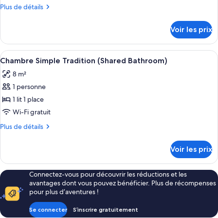
de
Plus
Plus de détails
chambre :
de
Chambre
détails
Voir les prix
sur
Double
le
Tradition
type
Afficher
Lits bébé (en supplément), lits pliants
(Shared
4
de
Chambre Simple Tradition (Shared Bathroom)
toutes
Bathroom)
chambre
8 m²
Chambre
les
Double
1 personne
photos
Tradition
pour
1 lit 1 place
(Shared
ce
Bathroom)
Wi-Fi gratuit
type
Plus
Plus de détails
de
de
chambre :
détails
Voir les prix
sur
Chambre
le
Simple
type
Connectez-vous pour découvrir les réductions et les
Tradition
de
avantages dont vous pouvez bénéficier. Plus de récompenses
chambre
(Shared
pour plus d’aventures !
Chambre
Bathroom)
Simple
Se connecter
S’inscrire gratuitement
Tradition