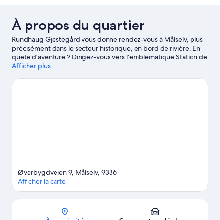
(Shared
Bathroom)
À propos du quartier
Rundhaug Gjestegård vous donne rendez-vous à Målselv, plus
précisément dans le secteur historique, en bord de rivière. En
quête d'aventure ? Dirigez-vous vers l'emblématique Station de
ski Målselv Fjellandsby. Plutôt envie de vous poser et d'admirer
Afficher plus
la beauté naturelle des lieux ? Les tout aussi sympathiques
Cascade de Målselv et Parc national de Øvre Dividal n'attendent
que vous ! Durant votre séjour, partez à la découverte des pistes
environnantes et testez le ski de fond ou le domaine skiable. Ces
quelques jours sont également l'occasion rêvée de vous essayer
aux promenades en raquettes et à la luge.
Consultez notre
guide de voyage sur Målselv
Øverbygdveien 9, Målselv, 9336
Afficher la carte
Carte