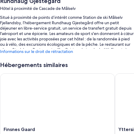
Rundhaug Gjestegård
Hôtel à proximité de Cascade de Målselv
Situé à proximité de points d’intérêt comme Station de ski Målselv
Fjellandsby, l’hébergement Rundhaug Gjestegård offre un petit
déjeuner en libre-service gratuit, un service de transfert gratuit depuis
l'aéroport et une épicerie. Les amateurs de sport s'en donneront à cœur
joie avec les activités proposées par cet hôtel : de la randonnée à pied
ou à vélo, des excursions écologiques et de la pêche. Le restaurant sur
place, Storlaksen Restaurant, offre Cuisine régionale. Le Wi-Fi gratuit
Informations sur le droit de rétractation
dans les chambres est à la disposition des clients, ainsi que diverses
prestations, comme une terrasse et des achats sur place.
Hébergements similaires
Autres petits plus :
Finsnes Gaard
Yttersia
Parking en libre-service et parking longue durée gratuits
Location de vélos, navette vers et depuis l'aéroport (en supplément)
et café/thé dans le hall
Salle de réunion, salle de banquet et hébergement non-fumeurs
Caractéristiques des chambres
Toutes les chambres bénéficient d'un ameublement personnalisé et
sont dotées de services et équipements comme l'accès Wi-Fi à Internet
Finsnes
Yttersia
Finsnes Gaard
Ytters
gratuit.
Gaard
Base