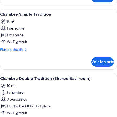
Tradition
le
Double
type
Afficher
Chambre Simple Tradition | Lits bébé (
ou
3
de
Chambre Simple Tradition
toutes
avec
chambre
8 m²
Chambre
les
lits
Tradition
1 personne
photos
jumeaux
Double
pour
1 lit 1 place
ou
ce
avec
Wi-Fi gratuit
lits
type
Plus
Plus de détails
jumeaux
de
de
chambre :
détails
Voir les prix
sur
Chambre
le
Simple
type
Afficher
Chambre Double Tradition (Shared Bath
Tradition
4
de
Chambre Double Tradition (Shared Bathroom)
toutes
chambre
10 m²
Chambre
les
Simple
1 chambre
photos
Tradition
pour
3 personnes
ce
1 lit double OU 2 lits 1 place
type
Wi-Fi gratuit