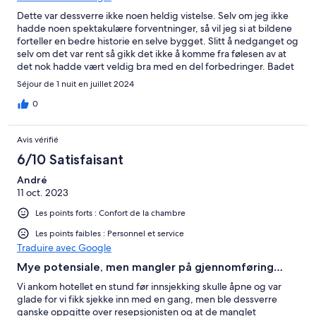
Dette var dessverre ikke noen heldig vistelse. Selv om jeg ikke
hadde noen spektakulære forventninger, så vil jeg si at bildene
forteller en bedre historie en selve bygget. Slitt å nedganget og
selv om det var rent så gikk det ikke å komme fra følesen av at
det nok hadde vært veldig bra med en del forbedringer. Badet
var oppusset og fint, men kunne med fordel sett at der var
Séjour de 1 nuit en juillet 2024
dusjsåpe. Frukosten er dessverre det som drar ned
helhetsinntrykket mest. Kun en ansatt på jobb, og denne ga
0
tydelig uttrykk for å mangle erfaring rundt rutinene på stedet,
er nok det som dessverre gjør den til bunnkarakter på min
Avis vérifié
personlige frukost-ranking. Som nevnt, ikke min beste
opplevelse, men jeg håper at stedet får det løft det fortjener,
6/10 Satisfaisant
for plassen er jo fantastisk.
André
11 oct. 2023
Les points forts : Confort de la chambre
Les points faibles : Personnel et service
Traduire avec Google
Mye potensiale, men mangler på gjennomføring…
Vi ankom hotellet en stund før innsjekking skulle åpne og var
glade for vi fikk sjekke inn med en gang, men ble dessverre
ganske oppgitte over resepsjonisten og at de manglet