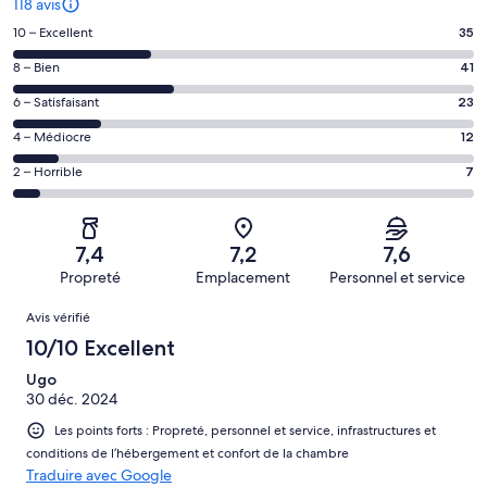
118 avis
Note
10 – Excellent
35
des
Note
8 – Bien
41
voyageurs
des
de 10
Note
6 – Satisfaisant
23
voyageurs
(Excellent),
des
de 8
Note
4 – Médiocre
12
d’après 35 avis
voyageurs
(Bien),
des
sur 118.
de 6
Note
2 – Horrible
7
d’après 41 avis
voyageurs
(Satisfaisant),
des
sur 118.
de 4
d’après 23 avis
voyageurs
(Médiocre),
sur 118.
de 2
d’après 12 avis
7,4
7,2
7,6
(Horrible),
sur 118.
Propreté
Emplacement
Personnel et service
d’après 7 avis
Avis
sur 118.
Avis vérifié
10/10 Excellent
Ugo
30 déc. 2024
Les points forts : Propreté, personnel et service, infrastructures et
conditions de l’hébergement et confort de la chambre
Traduire avec Google