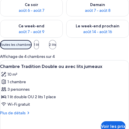
Vérifier la disponibilité pour ce soir août 6 - août 7
Vérifier la disponibilité pour 
Ce soir
Demain
août 6 - août 7
août 7 - août 8
Vérifier la disponibilité pour ce week-end août 7 - août 9
Vérifier la disponibilité pour 
Ce week-end
Le week-end prochain
août 7 - août 9
août 14 - août 16
Filtres
Toutes les chambres
1 lit
2 lits
disponibles
pour
Affichage de 4 chambres sur 4
les
Afficher
Lits bébé (en supplément), lits pliants
10
Chambre Tradition Double ou avec lits jumeaux
chambres
toutes
10 m²
les
1 chambre
photos
pour
3 personnes
ce
1 lit double OU 2 lits 1 place
type
Wi-Fi gratuit
de
Plus
Plus de détails
chambre :
de
Chambre
détails
Voir les prix
sur