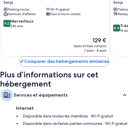
Senja
Senja
Senja
Senja
Autres équipements présents dans les chambres :
Parking inclus
Wi-Fi gratuit
Parkin
Services d’affaires
Four à micro-ondes
Restau
Lits pliants/supplémentaires (en supplément) et lits bébé (en
supplément)
9.2
Merveilleux
9,2
8.4
Trè
sur
246 avis
Chauffage et service de ménage quotidien
8,4
sur
19 av
10,
10,
Merveilleux,
Le
129 €
Très
246 avis
nouveau
bien,
taxes et frais compris
prix
7 août - 8 août
19 avis
est
de
Comparer des hébergements similaires
129 €
Plus d’informations sur cet
hébergement
Services et équipements
Internet
Disponible dans toutes les chambres : Wi-Fi gratuit
Disponible dans certaines parties communes : Wi-Fi gratuit