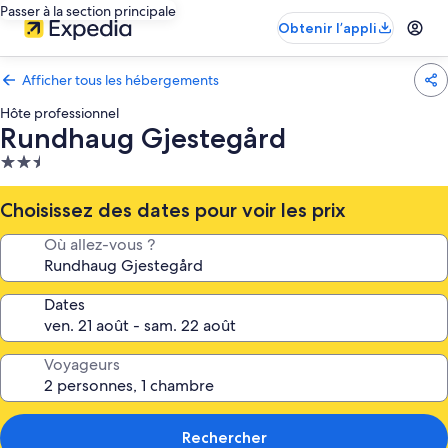
Passer à la section principale
Obtenir l’appli
Afficher tous les hébergements
Hôte professionnel
Rundhaug Gjestegård
Hébergement
2.5 étoiles
Choisissez des dates pour voir les prix
Où allez-vous ?
Dates
Voyageurs
Rechercher