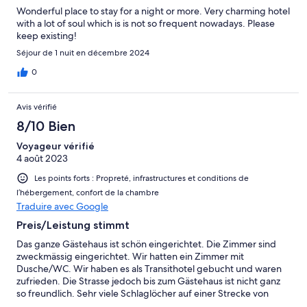
Wonderful place to stay for a night or more. Very charming hotel
with a lot of soul which is is not so frequent nowadays. Please
keep existing!
Séjour de 1 nuit en décembre 2024
0
Avis vérifié
8/10 Bien
Voyageur vérifié
4 août 2023
Les points forts : Propreté, infrastructures et conditions de
l’hébergement, confort de la chambre
Traduire avec Google
Preis/Leistung stimmt
Das ganze Gästehaus ist schön eingerichtet. Die Zimmer sind
zweckmässig eingerichtet. Wir hatten ein Zimmer mit
Dusche/WC. Wir haben es als Transithotel gebucht und waren
zufrieden. Die Strasse jedoch bis zum Gästehaus ist nicht ganz
so freundlich. Sehr viele Schlaglöcher auf einer Strecke von
40Km. Der Service war nicht so überzeugend. Wir haben