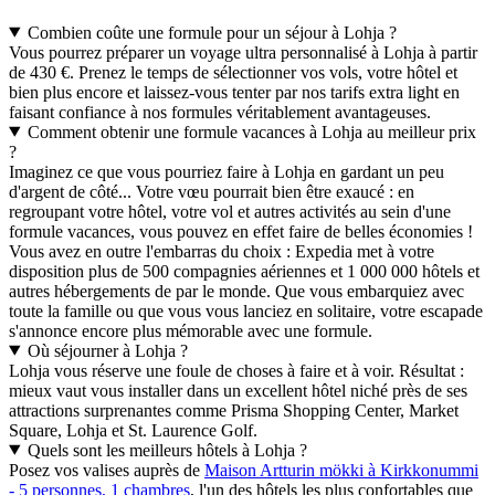
Combien coûte une formule pour un séjour à Lohja ?
Vous pourrez préparer un voyage ultra personnalisé à Lohja à partir
de 430 €. Prenez le temps de sélectionner vos vols, votre hôtel et
bien plus encore et laissez-vous tenter par nos tarifs extra light en
faisant confiance à nos formules véritablement avantageuses.
Comment obtenir une formule vacances à Lohja au meilleur prix
?
Imaginez ce que vous pourriez faire à Lohja en gardant un peu
d'argent de côté... Votre vœu pourrait bien être exaucé : en
regroupant votre hôtel, votre vol et autres activités au sein d'une
formule vacances, vous pouvez en effet faire de belles économies !
Vous avez en outre l'embarras du choix : Expedia met à votre
disposition plus de 500 compagnies aériennes et 1 000 000 hôtels et
autres hébergements de par le monde. Que vous embarquiez avec
toute la famille ou que vous vous lanciez en solitaire, votre escapade
s'annonce encore plus mémorable avec une formule.
Où séjourner à Lohja ?
Lohja vous réserve une foule de choses à faire et à voir. Résultat :
mieux vaut vous installer dans un excellent hôtel niché près de ses
attractions surprenantes comme Prisma Shopping Center, Market
Square, Lohja et St. Laurence Golf.
Quels sont les meilleurs hôtels à Lohja ?
Posez vos valises auprès de
Maison Artturin mökki à Kirkkonummi
- 5 personnes, 1 chambres
, l'un des hôtels les plus confortables que