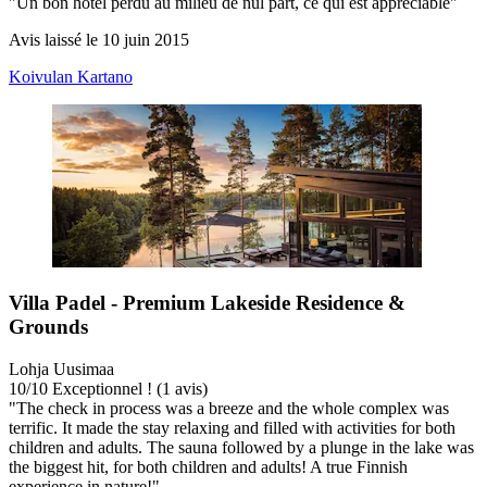
"Un bon hotel perdu au milieu de nul part, ce qui est appréciable"
Avis laissé le 10 juin 2015
Koivulan Kartano
Villa Padel - Premium Lakeside Residence &
Grounds
Lohja Uusimaa
10
/
10
Exceptionnel ! (1 avis)
"The check in process was a breeze and the whole complex was
terrific. It made the stay relaxing and filled with activities for both
children and adults. The sauna followed by a plunge in the lake was
the biggest hit, for both children and adults! A true Finnish
experience in nature!"