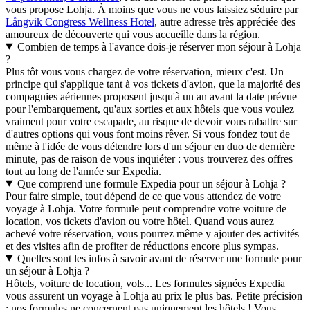
vous propose Lohja. À moins que vous ne vous laissiez séduire par
Långvik Congress Wellness Hotel
, autre adresse très appréciée des
amoureux de découverte qui vous accueille dans la région.
Combien de temps à l'avance dois-je réserver mon séjour à Lohja
?
Plus tôt vous vous chargez de votre réservation, mieux c'est. Un
principe qui s'applique tant à vos tickets d'avion, que la majorité des
compagnies aériennes proposent jusqu'à un an avant la date prévue
pour l'embarquement, qu'aux sorties et aux hôtels que vous voulez
vraiment pour votre escapade, au risque de devoir vous rabattre sur
d'autres options qui vous font moins rêver. Si vous fondez tout de
même à l'idée de vous détendre lors d'un séjour en duo de dernière
minute, pas de raison de vous inquiéter : vous trouverez des offres
tout au long de l'année sur Expedia.
Que comprend une formule Expedia pour un séjour à Lohja ?
Pour faire simple, tout dépend de ce que vous attendez de votre
voyage à Lohja. Votre formule peut comprendre votre voiture de
location, vos tickets d'avion ou votre hôtel. Quand vous aurez
achevé votre réservation, vous pourrez même y ajouter des activités
et des visites afin de profiter de réductions encore plus sympas.
Quelles sont les infos à savoir avant de réserver une formule pour
un séjour à Lohja ?
Hôtels, voiture de location, vols... Les formules signées Expedia
vous assurent un voyage à Lohja au prix le plus bas. Petite précision
: nos formules ne concernent pas uniquement les hôtels ! Vous