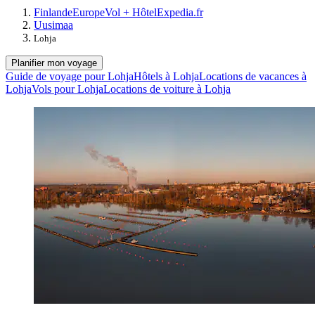
Finlande
Europe
Vol + Hôtel
Expedia.fr
Uusimaa
Lohja
Planifier mon voyage
Guide de voyage pour Lohja
Hôtels à Lohja
Locations de vacances à
Lohja
Vols pour Lohja
Locations de voiture à Lohja