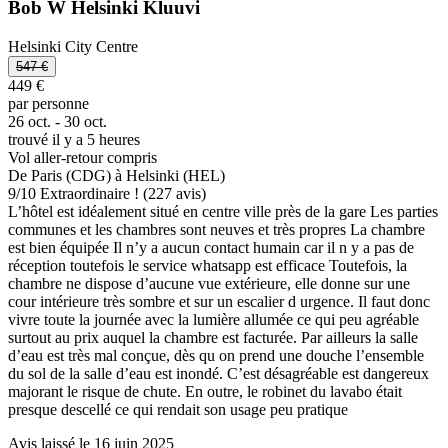
Bob W Helsinki Kluuvi
Helsinki City Centre
547 €
449 €
par personne
26 oct. - 30 oct.
trouvé il y a 5 heures
Vol aller-retour compris
De Paris (CDG) à Helsinki (HEL)
9
/
10
Extraordinaire ! (227 avis)
L’hôtel est idéalement situé en centre ville près de la gare Les parties
communes et les chambres sont neuves et très propres La chambre
est bien équipée Il n’y a aucun contact humain car il n y a pas de
réception toutefois le service whatsapp est efficace Toutefois, la
chambre ne dispose d’aucune vue extérieure, elle donne sur une
cour intérieure très sombre et sur un escalier d urgence. Il faut donc
vivre toute la journée avec la lumière allumée ce qui peu agréable
surtout au prix auquel la chambre est facturée. Par ailleurs la salle
d’eau est très mal conçue, dès qu on prend une douche l’ensemble
du sol de la salle d’eau est inondé. C’est désagréable est dangereux
majorant le risque de chute. En outre, le robinet du lavabo était
presque descellé ce qui rendait son usage peu pratique
Avis laissé le 16 juin 2025