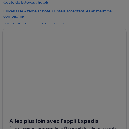
Couto de Esteves : hôtels
Oliveira De Azemeis : hôtels Hôtels acceptant les animaux de
compagnie
Oliveira De Azemeis : hôtels Hôtels avec bar
Oliveira De Azemeis : hôtels Hôtels pas chers
Oliveira De Azemeis : hôtels
São João da Madeira : Agrotourisme
São João da Madeira : Appart’hôtels
São João da Madeira : Auberges de jeunesse
São João da Madeira : Chambres d’hôtes
São João da Madeira : Maison d’hôtes
São João da Madeira : hôtels Hôtels acceptant les animaux de
compagnie
São João da Madeira : hôtels Hôtels avec parking
São João da Madeira : hôtels Hôtels d’affaires
Allez plus loin avec l’appli Expedia
São João da Madeira : hôtels Hôtels de luxe
Économisez sur une sélection d’hôtels et doublez vos points