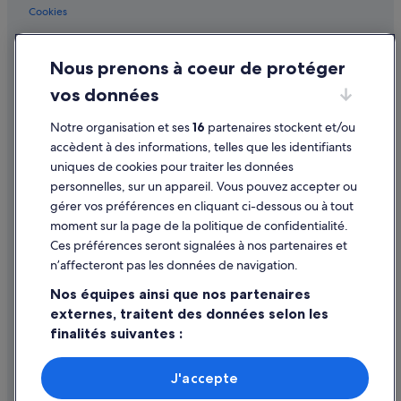
Cookies
Conditions générales d'utilisation
Nous prenons à coeur de protéger
Mentions légales / Nous contacter
vos données
Directives de contenu et signalement de contenus
Notre organisation et ses
16
partenaires stockent et/ou
Aide
accèdent à des informations, telles que les identifiants
uniques de cookies pour traiter les données
Assistance
personnelles, sur un appareil. Vous pouvez accepter ou
Annuler votre vol
gérer vos préférences en cliquant ci-dessous ou à tout
moment sur la page de la politique de confidentialité.
Annuler une réservation d'hôtel ou de location de vacances
Ces préférences seront signalées à nos partenaires et
Délais de remboursement
n’affecteront pas les données de navigation.
Utiliser un bon de réduction Expedia
Nos équipes ainsi que nos partenaires
externes, traitent des données selon les
Documents de voyage internationaux
finalités suivantes :
Utiliser des données de géolocalisation précises. Analyser
activement les caractéristiques de l’appareil pour
J'accepte
l’identification. Stocker et/ou accéder à des informations
Parmi les moyens de paiement acceptés sur expedia.fr figurent :