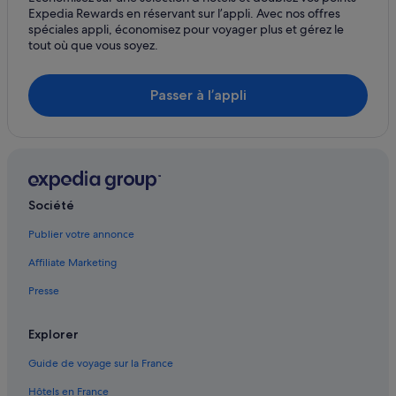
Expedia Rewards en réservant sur l’appli. Avec nos offres
São João da Madeira : hôtels Hôtels avec golf
spéciales appli, économisez pour voyager plus et gérez le
São João da Madeira : hôtels Hôtels historiques
tout où que vous soyez.
São João da Madeira : hôtels Hôtels familiaux
São João da Madeira : hôtels Hôtels avec spa
Passer à l’appli
São João da Madeira : hôtels Hôtels pas chers
São João da Madeira : hôtels
São João da Madeira : Maisons de campagne
São João da Madeira : Maisons de ville
Société
São João da Madeira : Pensions
Publier votre annonce
São João da Madeira : Pousadas
Affiliate Marketing
São João da Madeira : Complexes hôteliers
Presse
Sever do Vouga : Appart’hôtels
Sever do Vouga : Maison d’hôtes
Explorer
Sever do Vouga : hôtels
Guide de voyage sur la France
Sever do Vouga : Lodges
Hôtels en France