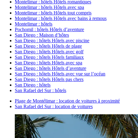
Montelimar : hôtels Hôtels romantiques
Montelimar : hôtels Hôtels avec spa
Montelimar : hôtels Hôtels tout compris
Montelimar : hôtels Hôtels avec bains à remous
Montelimar : hôtels
Pochomil : hôtels Hôtels d’aventure
San Diego : Maison d’hôtes
San Diego : hôtels Hôtels avec piscine
San Diego : hôtels Hôtels de plage
San Diego : hôtels Hôtels avec golf
San Diego : hôtels Hôtels familiaux
San Diego : hôtels Hôtels avec spa
San Diego : hôtels Hôtels d’aventure
San Diego : hôtels Hôtels avec vue sur l’océan
San Diego : hôtels Hôtels pas chers
San Diego : hôtels
San Rafael del Sur : hôtels
Plage de Montélimar : location de voitures à proximité
San Rafael del Sur : location de voitures