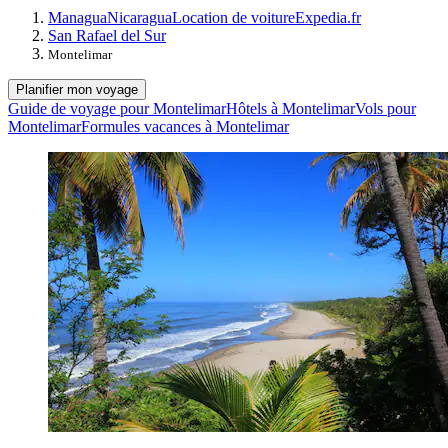
Managua
Nicaragua
Location de voiture
Expedia.fr
San Rafael del Sur
Montelimar
Planifier mon voyage
Guide de voyage pour Montelimar
Hôtels à Montelimar
Vols pour
Montelimar
Formules vacances à Montelimar