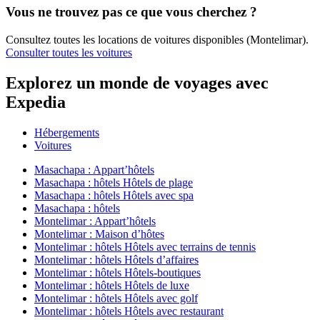
Vous ne trouvez pas ce que vous cherchez ?
Consultez toutes les locations de voitures disponibles (Montelimar).
Consulter toutes les voitures
Explorez un monde de voyages avec
Expedia
Hébergements
Voitures
Masachapa : Appart’hôtels
Masachapa : hôtels Hôtels de plage
Masachapa : hôtels Hôtels avec spa
Masachapa : hôtels
Montelimar : Appart’hôtels
Montelimar : Maison d’hôtes
Montelimar : hôtels Hôtels avec terrains de tennis
Montelimar : hôtels Hôtels d’affaires
Montelimar : hôtels Hôtels-boutiques
Montelimar : hôtels Hôtels de luxe
Montelimar : hôtels Hôtels avec golf
Montelimar : hôtels Hôtels avec restaurant