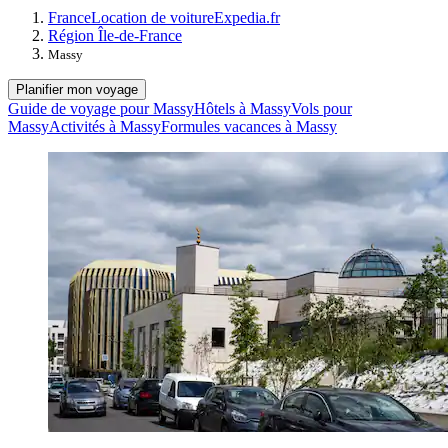
France
Location de voiture
Expedia.fr
Région Île-de-France
Massy
Planifier mon voyage
Guide de voyage pour Massy
Hôtels à Massy
Vols pour
Massy
Activités à Massy
Formules vacances à Massy