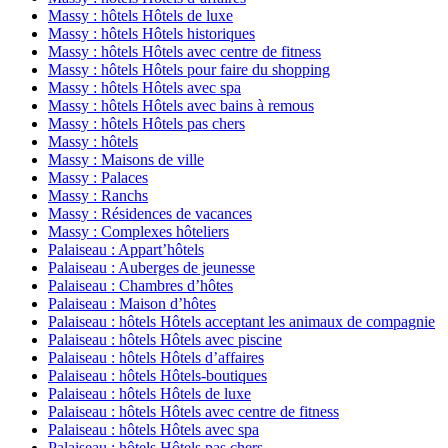
Massy : hôtels Hôtels de luxe
Massy : hôtels Hôtels historiques
Massy : hôtels Hôtels avec centre de fitness
Massy : hôtels Hôtels pour faire du shopping
Massy : hôtels Hôtels avec spa
Massy : hôtels Hôtels avec bains à remous
Massy : hôtels Hôtels pas chers
Massy : hôtels
Massy : Maisons de ville
Massy : Palaces
Massy : Ranchs
Massy : Résidences de vacances
Massy : Complexes hôteliers
Palaiseau : Appart’hôtels
Palaiseau : Auberges de jeunesse
Palaiseau : Chambres d’hôtes
Palaiseau : Maison d’hôtes
Palaiseau : hôtels Hôtels acceptant les animaux de compagnie
Palaiseau : hôtels Hôtels avec piscine
Palaiseau : hôtels Hôtels d’affaires
Palaiseau : hôtels Hôtels-boutiques
Palaiseau : hôtels Hôtels de luxe
Palaiseau : hôtels Hôtels avec centre de fitness
Palaiseau : hôtels Hôtels avec spa
Palaiseau : hôtels Hôtels pas chers