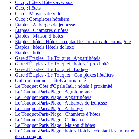
Cucq : hôtels Hôtels avec spa
Cucq : hôtels
Cucq : Maisons de ville
Cucq : Complexes hôteliers
Étaples : Auberges de jeunesse
Étaples : Chambres d’hôtes
Étaples : Maison d’hôtes
Étaples : hôtels Hôtels acceptant les animaux de compagnie
Étaples : hôtels Hôtels de luxe
Étaples : hôtels
Gare d'Étaples - Le Touquet : Appart’hôtels
Gare d'Étaples - Le Touquet : hôtels à proximité
Gare d'Étaples - Le Touquet : Lodges
Gare d'Étaples - Le Touquet : Complexes hôteliers
Golf du Touquet : hôtels à proximité
Le Touquet-Côte d'Opale Intl. : hôtels à proximité
Le Touquet-Paris-Plage : Agrotourisme
Le Touquet-Paris-Plage : Appart’hôtels
Le Touquet-Paris-Plage : Auberges de jeunesse
Le Touquet-Paris-Plage : Auberges
Le Touquet-Paris-Plage : Chambres d’hôtes
Le Touquet-Paris-Plage : Châteaux
Le Touquet-Paris-Plage : Maison d’hôtes
Le Touquet-Paris-Plage : hôtels Hôtels acceptant les animaux
de compagnie