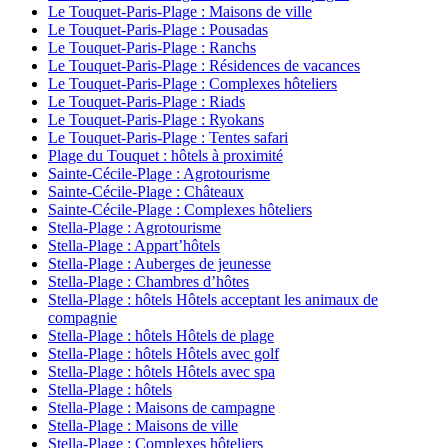
Le Touquet-Paris-Plage : Maisons de ville
Le Touquet-Paris-Plage : Pousadas
Le Touquet-Paris-Plage : Ranchs
Le Touquet-Paris-Plage : Résidences de vacances
Le Touquet-Paris-Plage : Complexes hôteliers
Le Touquet-Paris-Plage : Riads
Le Touquet-Paris-Plage : Ryokans
Le Touquet-Paris-Plage : Tentes safari
Plage du Touquet : hôtels à proximité
Sainte-Cécile-Plage : Agrotourisme
Sainte-Cécile-Plage : Châteaux
Sainte-Cécile-Plage : Complexes hôteliers
Stella-Plage : Agrotourisme
Stella-Plage : Appart’hôtels
Stella-Plage : Auberges de jeunesse
Stella-Plage : Chambres d’hôtes
Stella-Plage : hôtels Hôtels acceptant les animaux de
compagnie
Stella-Plage : hôtels Hôtels de plage
Stella-Plage : hôtels Hôtels avec golf
Stella-Plage : hôtels Hôtels avec spa
Stella-Plage : hôtels
Stella-Plage : Maisons de campagne
Stella-Plage : Maisons de ville
Stella-Plage : Complexes hôteliers