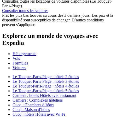
Consultez toutes les locations de voitures disponibles (Le Touquet-
Paris-Plage).
Consulter toutes les voitures
Prix les plus bas trouvés au cours des 3 derniers jours. Les prix et la
disponibilité sont susceptibles de changer. D’autres conditions
peuvent s’appliquer.
Explorez un monde de voyages avec
Expedia
Hébergements
Vols
Formules
Voitures
Le Touquet-Paris-Plage : hôtels 2 étoiles
Le Touquet-Paris-Plage : hôtels 3 étoiles
Le Touquet-Paris-Plage : hôtels 4 étoiles
Le Touquet-Paris-Plage : hôtels 5 étoiles
Camiers : hôtels Hôtels avec restaurant
Camiers : Complexes hôteliers
Cucq : Chambres d’hôtes
Cucq : Maison d’hôtes
Cucq : hôtels Hôtels avec Wi-Fi