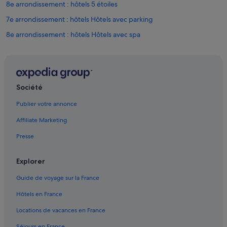
8e arrondissement : hôtels 5 étoiles
7e arrondissement : hôtels Hôtels avec parking
8e arrondissement : hôtels Hôtels avec spa
8e arrondissement : hôtels Hôtels d’aventure
8e arrondissement : hôtels Hôtels tout compris
Assemblée Nationale : hôtels à proximité
Société
Avenue Georges-V : hôtels à proximité
Publier votre annonce
Avenue Montaigne : hôtels à proximité
Affiliate Marketing
Chaillot : hôtels Hôtels avec parking
Presse
Champs-Élysées : hôtels à proximité
Champs-Élysées : hôtels Hôtels avec suites
Explorer
Champs-Élysées : hôtels Hôtels d’affaires
Guide de voyage sur la France
Champs-Élysées : hôtels Hôtels-boutiques
Hôtels en France
Champs-Élysées : hôtels Hôtels historiques
Locations de vacances en France
Champs-Élysées : hôtels Hôtels avec restaurant
Séjours en France