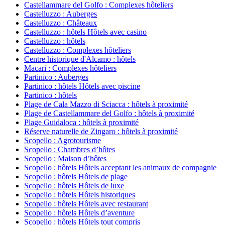
Castellammare del Golfo : Complexes hôteliers
Castelluzzo : Auberges
Castelluzzo : Châteaux
Castelluzzo : hôtels Hôtels avec casino
Castelluzzo : hôtels
Castelluzzo : Complexes hôteliers
Centre historique d'Alcamo : hôtels
Macari : Complexes hôteliers
Partinico : Auberges
Partinico : hôtels Hôtels avec piscine
Partinico : hôtels
Plage de Cala Mazzo di Sciacca : hôtels à proximité
Plage de Castellammare del Golfo : hôtels à proximité
Plage Guidaloca : hôtels à proximité
Réserve naturelle de Zingaro : hôtels à proximité
Scopello : Agrotourisme
Scopello : Chambres d’hôtes
Scopello : Maison d’hôtes
Scopello : hôtels Hôtels acceptant les animaux de compagnie
Scopello : hôtels Hôtels de plage
Scopello : hôtels Hôtels de luxe
Scopello : hôtels Hôtels historiques
Scopello : hôtels Hôtels avec restaurant
Scopello : hôtels Hôtels d’aventure
Scopello : hôtels Hôtels tout compris