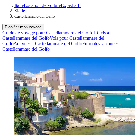
Italie
Location de voiture
Expedia.fr
Sicile
Castellammare del Golfo
Planifier mon voyage
Guide de voyage pour Castellammare del Golfo
Hôtels à
Castellammare del Golfo
Vols pour Castellammare del
Golfo
Activités à Castellammare del Golfo
Formules vacances à
Castellammare del Golfo