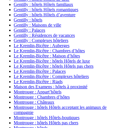
Gentilly : hôtels Hôtels familiaux
Gentilly : hôtels Hôtels romantiques
Gentilly : hôtels Hôtels d’aventure
Gentilly : hôtels
Gentilly : Maisons de ville
Gentilly : Palaces
Gentilly : Résidences de vacances
Gentilly : Complexes hôteliers
Le Kremlin-Bicêtre : Auberges
Le Kremlin-Bicêtre : Chambres d’hôtes
Le Kremlin-Bicêtre : Maison d’hôtes
Le Kremlin-Bicêtre : hôtels Hôtels de luxe
Le Kremlin-Bicêtre : hôtels Hôtels pas chers
Le Kremlin-Bicêtre : Palaces
Le Kremlin-Bicêtre : Complexes hôteliers
Le Kremlin-Bicêtre : Riads
Maison des Examens : hôtels à proximité
Montrouge : Appart’hôtels
Montrouge : Chambres d’hôtes
Montrouge : Châteaux
Montrouge : hôtels Hôtels acceptant les animaux de
compagnie
Montrouge : hôtels Hôtels-boutiques
Montrouge : hôtels Hôtels pas chers
Montrouge : hôtels