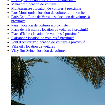
Malakoff : location de voitures
Montparnasse : location de voitures à proximité
Parc Montsouris : location de voitures à proximité
Paris Expo Porte de Versailles : location de voitures à
proximité
Paris : location de voitures à proximité
Place de la Bastille : location de voitures à proximité
Place d'Italie : location de voitures à proximité
Plaisance : location de voitures à proximité
Pont d'Austerlitz : location de voitures à proximité
Villejuif : location de voitures
Vitry-Sur-Seine : location de voitures