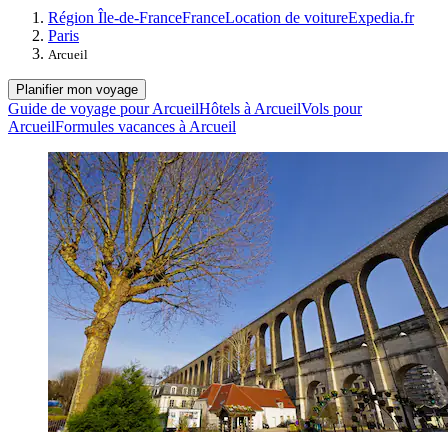
Région Île-de-France
France
Location de voiture
Expedia.fr
Paris
Arcueil
Planifier mon voyage
Guide de voyage pour Arcueil
Hôtels à Arcueil
Vols pour
Arcueil
Formules vacances à Arcueil