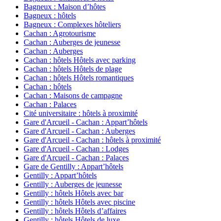
Bagneux : Maison d’hôtes
Bagneux : hôtels
Bagneux : Complexes hôteliers
Cachan : Agrotourisme
Cachan : Auberges de jeunesse
Cachan : Auberges
Cachan : hôtels Hôtels avec parking
Cachan : hôtels Hôtels de plage
Cachan : hôtels Hôtels romantiques
Cachan : hôtels
Cachan : Maisons de campagne
Cachan : Palaces
Cité universitaire : hôtels à proximité
Gare d'Arcueil - Cachan : Appart’hôtels
Gare d'Arcueil - Cachan : Auberges
Gare d'Arcueil - Cachan : hôtels à proximité
Gare d'Arcueil - Cachan : Lodges
Gare d'Arcueil - Cachan : Palaces
Gare de Gentilly : Appart’hôtels
Gentilly : Appart’hôtels
Gentilly : Auberges de jeunesse
Gentilly : hôtels Hôtels avec bar
Gentilly : hôtels Hôtels avec piscine
Gentilly : hôtels Hôtels d’affaires
Gentilly : hôtels Hôtels de luxe