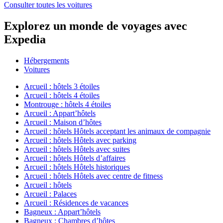
Consulter toutes les voitures
Explorez un monde de voyages avec
Expedia
Hébergements
Voitures
Arcueil : hôtels 3 étoiles
Arcueil : hôtels 4 étoiles
Montrouge : hôtels 4 étoiles
Arcueil : Appart’hôtels
Arcueil : Maison d’hôtes
Arcueil : hôtels Hôtels acceptant les animaux de compagnie
Arcueil : hôtels Hôtels avec parking
Arcueil : hôtels Hôtels avec suites
Arcueil : hôtels Hôtels d’affaires
Arcueil : hôtels Hôtels historiques
Arcueil : hôtels Hôtels avec centre de fitness
Arcueil : hôtels
Arcueil : Palaces
Arcueil : Résidences de vacances
Bagneux : Appart’hôtels
Bagneux : Chambres d’hôtes