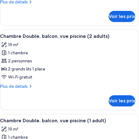
Plus
Plus de détails
Chambre
de
Double,
détails
Voir les prix
balcon,
sur
le
vue
type
Afficher
Une chambre d’hôtel avec deux lits, u
jardin
5
de
Chambre Double, balcon, vue piscine (2 adults)
toutes
(1
chambre
19 m²
Chambre
les
adult)
Double,
1 chambre
photos
balcon,
pour
2 personnes
vue
ce
jardin
2 grands lits 1 place
(1
type
Wi-Fi gratuit
adult)
de
Plus
Plus de détails
chambre :
de
Chambre
détails
Voir les prix
sur
Double,
le
balcon,
type
Afficher
Une chambre d’hôtel avec deux lits, u
vue
5
de
Chambre Double, balcon, vue piscine (1 adult)
toutes
piscine
chambre
19 m²
Chambre
les
(2
Double,
1 chambre
photos