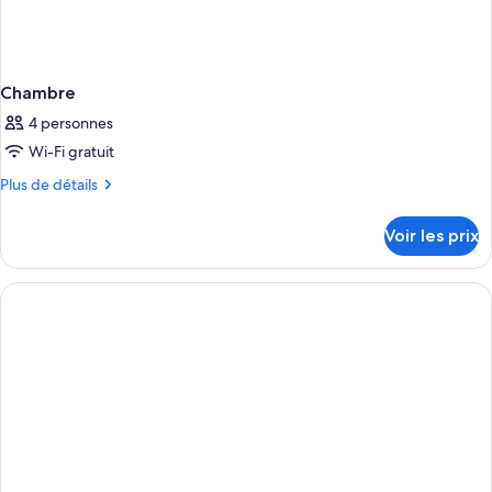
Chambre
4 personnes
Wi-Fi gratuit
Plus
Plus de détails
de
détails
Voir les prix
sur
le
type
de
chambre
Chambre