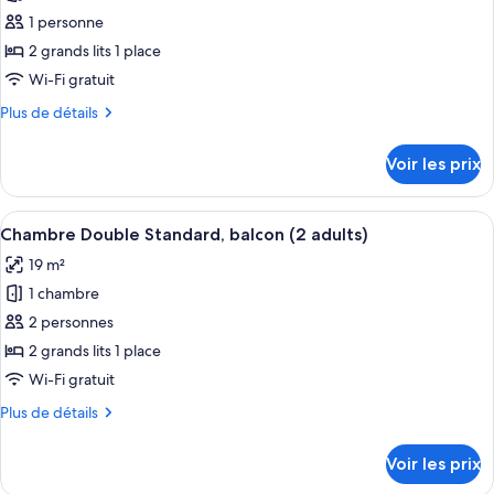
adults)
balcon,
pour
1 personne
vue
ce
piscine
2 grands lits 1 place
(2
type
Wi-Fi gratuit
adults)
de
Plus
Plus de détails
chambre :
de
Chambre
détails
Voir les prix
sur
Double,
le
balcon,
type
Afficher
Une chambre d’hôtel avec deux lits, u
vue
4
de
Chambre Double Standard, balcon (2 adults)
toutes
piscine
chambre
19 m²
Chambre
les
(1
Double,
1 chambre
photos
adult)
balcon,
pour
2 personnes
vue
ce
piscine
2 grands lits 1 place
(1
type
Wi-Fi gratuit
adult)
de
Plus
Plus de détails
chambre :
de
Chambre
détails
Voir les prix
sur
Double
le