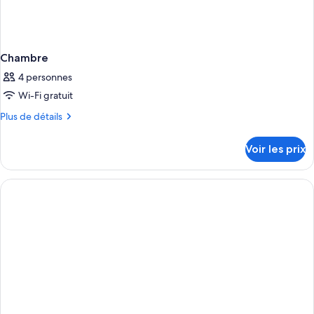
Chambre
4 personnes
Wi-Fi gratuit
Plus
Plus de détails
de
détails
Voir les prix
sur
le
type
de
chambre
Chambre