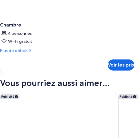
Chambre
4 personnes
Wi-Fi gratuit
Plus
Plus de détails
de
détails
Voir les prix
sur
le
type
Vous pourriez aussi aimer…
de
chambre
Chambre
Marriott's Club Son Antem
Universa
Publicité
Publicité