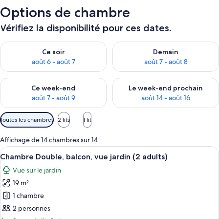
Options de chambre
Vérifiez la disponibilité pour ces dates.
Vérifier la disponibilité pour ce soir août 6 - août 7
Vérifier la disponibilité pour 
Ce soir
Demain
août 6 - août 7
août 7 - août 8
Vérifier la disponibilité pour ce week-end août 7 - août 9
Vérifier la disponibilité pour 
Ce week-end
Le week-end prochain
août 7 - août 9
août 14 - août 16
Filtres
Toutes les chambres
2 lits
1 lit
disponibles
pour
Affichage de 14 chambres sur 14
les
Afficher
Une chambre d’hôtel avec un grand lit
11
Chambre Double, balcon, vue jardin (2 adults)
chambres
toutes
Vue sur le jardin
les
19 m²
photos
pour
1 chambre
ce
2 personnes
type