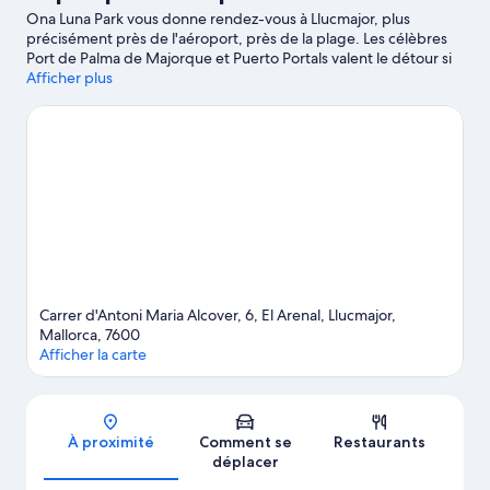
Ona Luna Park vous donne rendez-vous à Llucmajor, plus
précisément près de l'aéroport, près de la plage. Les célèbres
Port de Palma de Majorque et Puerto Portals valent le détour si
un minimum d'action est à l'ordre du jour. L'aventure, très peu
Afficher plus
pour vous ? Vous préférez vous poser et apprécier la beauté
naturelle des lieux ? Partez à la découverte des non moins
emblématiques Plage de Palma et Plage El Arenal. Envie de
vivre un moment unique lors de votre séjour ? Consultez l'affiche
des fantastiques Circuit automobile Mallorca et Palma Arena, et
préparez-vous à vibrer ! Les environs débordent d'activités à
pratiquer dans ou au bord de l'eau, comme la voile et les
excursions en bateau.
Consultez notre guide de voyage sur
Llucmajor
Carrer d'Antoni Maria Alcover, 6, El Arenal, Llucmajor,
Mallorca, 7600
Afficher la carte
Carte
À proximité
Comment se
Restaurants
déplacer