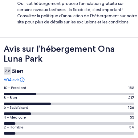
Oui, cet hébergement propose l’annulation gratuite sur
certains niveaux tarifaires ; la flexibilité, c’est important !
Consultez la politique d’annulation de l’hébergement sur notre
site pour plus de détails sur les exclusions et les conditions.
Avis
Avis sur l’hébergement Ona
Luna Park
Bien
7,2
604 avis
Note
10 – Excellent
152
des
Note
8 – Bien
217
voyageurs
des
de 10
Note
6 – Satisfaisant
126
voyageurs
(Excellent),
des
de 8
Note
4 – Médiocre
55
d’après 152 avis
voyageurs
(Bien),
des
sur 604.
de 6
Note
2 – Horrible
54
d’après 217 avis
voyageurs
(Satisfaisant),
des
sur 604.
de 4