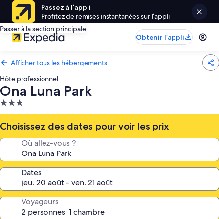
Passez à l’appli
Profitez de remises instantanées sur l’appli
Passer à la section principale
Obtenir l’appli
Afficher tous les hébergements
Hôte professionnel
Ona Luna Park
Hébergement
3.0 étoiles
Choisissez des dates pour voir les prix
Où allez-vous ?
Dates
Voyageurs