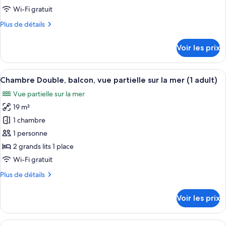
de
Wi-Fi gratuit
chambre :
Plus
Plus de détails
Chambre
de
Double,
détails
Voir les prix
balcon,
sur
le
vue
type
Afficher
Une ville côtière avec des bâtiments, 
partielle
5
de
Chambre Double, balcon, vue partielle sur la mer (1 adult)
toutes
sur
chambre
Vue partielle sur la mer
Chambre
les
la
Double,
19 m²
photos
mer
balcon,
pour
(2
1 chambre
vue
ce
adults)
partielle
1 personne
sur
type
2 grands lits 1 place
la
de
Wi-Fi gratuit
mer
chambre :
(2
Plus
Plus de détails
Chambre
adults)
de
Double,
détails
Voir les prix
balcon,
sur
le
vue
type
Afficher
Une chambre d’hôtel avec un lit, une 
partielle