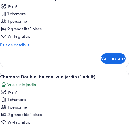
toutes
Adults)
chambre
19 m²
Chambre
les
Double,
1 chambre
photos
balcon
pour
1 personne
(2
ce
Adults)
2 grands lits 1 place
type
Wi-Fi gratuit
de
Plus
Plus de détails
chambre :
de
Chambre
détails
Voir les prix
sur
Double,
le
balcon
type
Afficher
Une chambre d’hôtel avec deux lits, u
(1
4
de
Chambre Double, balcon, vue jardin (1 adult)
toutes
adult)
chambre
Vue sur le jardin
Chambre
les
Double,
19 m²
photos
balcon
pour
1 chambre
(1
ce
adult)
1 personne
type
2 grands lits 1 place
de
Wi-Fi gratuit
chambre :