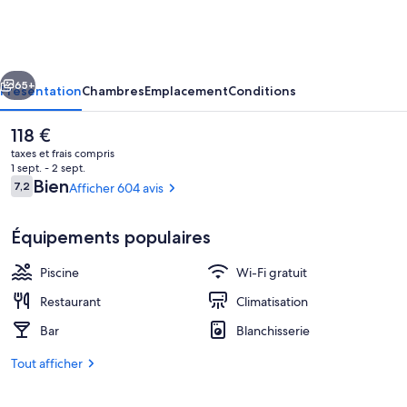
Luna
Park
cédent
Suivant
65+
Présentation
Chambres
Emplacement
Conditions
Le
118 €
prix
taxes et frais compris
actuel
1 sept. - 2 sept.
est
Avis
Bien
7,2
Afficher 604 avis
7,2 sur 10
de
voyageurs
118 €.
Équipements populaires
Piscine
Wi-Fi gratuit
Coffres-forts dans les chambres, bure
Restaurant
Climatisation
Bar
Blanchisserie
Tout afficher