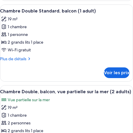
Standard,
type
Afficher
Une chambre d’hôtel avec deux lits, u
balcon
4
de
Chambre Double Standard, balcon (1 adult)
toutes
(2
chambre
19 m²
Chambre
les
adults)
Double
1 chambre
photos
Standard,
pour
1 personne
balcon
ce
(2
2 grands lits 1 place
adults)
type
Wi-Fi gratuit
de
Plus
Plus de détails
chambre :
de
Chambre
détails
Voir les prix
sur
Double
le
Standard,
type
Afficher
Une ville côtière avec des bâtiments, 
balcon
5
de
Chambre Double, balcon, vue partielle sur la mer (2 adults)
toutes
(1
chambre
Vue partielle sur la mer
Chambre
les
adult)
Double
19 m²
photos
Standard,
pour
1 chambre
balcon
ce
(1
2 personnes
adult)
type
2 grands lits 1 place