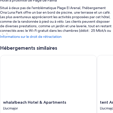
Hôtel à proximité de Plage de Palma
Situé à deux pas de l'emblématique Plage El Arenal, l'hébergement
Ona Luna Park offre un bar en bord de piscine, une terrasse et un café.
Les plus aventureux apprécieront les activités proposées par cet hôtel,
comme de la randonnée à pied ou à vélo. Les clients peuvent disposer
de diverses prestations, comme un jardin et une laverie, tout en restant
connectés avec le Wi-Fi gratuit dans les chambres (débit : 25 Mbit/s ou
plus).
Informations sur le droit de rétractation
Autres petits plus :
Hébergements similaires
Piscine en plein air avec chaises longues
whala!beach Hotel & Apartments
tent Are
Location de vélos, ascenseur et distributeur automatique / services
bancaires
Table de billard, coffre-fort à la réception et service d'assistance
pour les visites touristiques ou l'achat de billets
Réception ouverte 24 h/24, distributeur automatique de boissons
et d'en-cas et hébergement non-fumeurs
Les avis voyageurs sont dithyrambiques concernant le personnel
aux petits soins
whala!beach
tent
whala!beach Hotel & Apartments
tent A
Caractéristiques des chambres
Hotel
Arenal
Llucmajor
Llucmaj
&
Llucmajo
Les 539 chambres disposent de touches de confort comme un espace