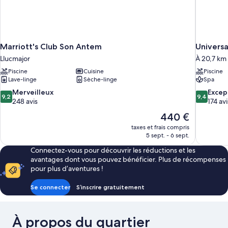
Marriott's Club Son Antem
Univers
Llucmajor
À 20,7 km 
Piscine
Cuisine
Piscine
Lave-linge
Sèche-linge
Spa
9.2
9.4
Merveilleux
Excep
9,2
9,4
sur
sur
248 avis
174 avi
10,
10,
Le
440 €
Merveilleux,
Exception
nouveau
taxes et frais compris
248 avis
174 avis
prix
5 sept. - 6 sept.
est
Connectez-vous pour découvrir les réductions et les
de
avantages dont vous pouvez bénéficier. Plus de récompenses
440 €
pour plus d’aventures !
Se connecter
S’inscrire gratuitement
À propos du quartier