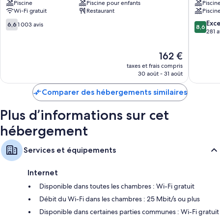
Piscine
Piscine pour enfants
Piscin
Apartments
de travail pour ordinateur portable et un système de réglage de la
Wi-Fi gratuit
Restaurant
Piscin
Llucmajor
climatisation, ainsi que des services et équipements comme l'accès Wi-
6.6
8.6
Exce
6,6
1 003 avis
Fi à Internet gratuit et un coffre-fort.
8,6
sur
sur
281 a
Autres équipements présents dans les chambres :
10,
10,
1 003 avis
Excellen
Le
162 €
Salle de bains avec douche
281 avis
nouveau
taxes et frais compris
Télévision avec chaînes numériques
prix
30 août - 31 août
est
Garde-robe ou placard, balcon et ampoules LED
de
Comparer des hébergements similaires
162 €
Plus d’informations sur cet
hébergement
Services et équipements
Internet
Disponible dans toutes les chambres : Wi-Fi gratuit
Débit du Wi-Fi dans les chambres : 25 Mbit/s ou plus
Disponible dans certaines parties communes : Wi-Fi gratuit