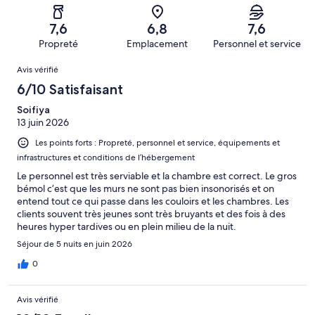
d’après 126 avis
voyageurs
(Médiocre),
sur 604.
de 2
d’après 55 avis
7,6
6,8
7,6
(Horrible),
sur 604.
Propreté
Emplacement
Personnel et service
d’après 54 avis
Avis
sur 604.
Avis vérifié
6/10 Satisfaisant
Soifiya
13 juin 2026
Les points forts : Propreté, personnel et service, équipements et
infrastructures et conditions de l’hébergement
Le personnel est très serviable et la chambre est correct. Le gros
bémol c’est que les murs ne sont pas bien insonorisés et on
entend tout ce qui passe dans les couloirs et les chambres. Les
clients souvent très jeunes sont très bruyants et des fois à des
heures hyper tardives ou en plein milieu de la nuit.
Séjour de 5 nuits en juin 2026
0
Avis vérifié