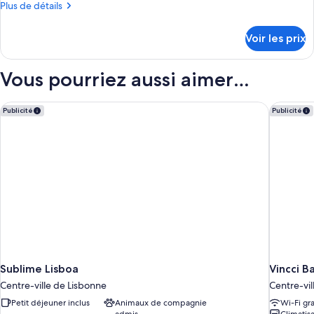
Plus
Plus de détails
chambre :
de
Suite
détails
Voir les prix
sur
le
type
Vous pourriez aussi aimer…
de
chambre
Suite
Sublime Lisboa
Vincci B
Publicité
Publicité
Sublime Lisboa
Vincci B
Centre-ville de Lisbonne
Centre-vil
Petit déjeuner inclus
Animaux de compagnie
Wi-Fi gra