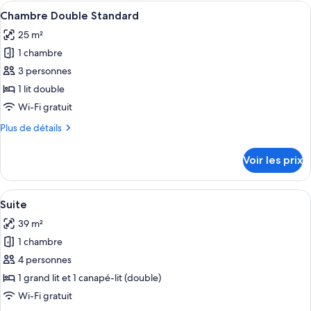
type
Afficher
Une chambre d’hôtel avec un grand lit,
Standard
6
de
Chambre Double Standard
toutes
chambre
25 m²
Chambre
les
Simple
1 chambre
photos
Standard
pour
3 personnes
ce
1 lit double
type
Wi-Fi gratuit
de
Plus
Plus de détails
chambre :
de
Chambre
détails
Voir les prix
sur
Double
le
Standard
type
Afficher
Une chambre d’hôtel avec un grand lit
5
de
Suite
toutes
chambre
39 m²
Chambre
les
Double
1 chambre
photos
Standard
pour
4 personnes
ce
1 grand lit et 1 canapé-lit (double)
type
Wi-Fi gratuit
de