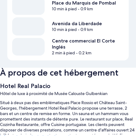
Place du Marquis de Pombal
10 min à pied
- 0.9 km
Avenida da Liberdade
10 min à pied
- 0.9 km
Centre commercial El Corte
Inglés
2 min à pied
- 0.2 km
À propos de cet hébergement
Hotel Real Palacio
Hôtel de luxe à proximité de Musée Calouste Gulbenkian
Situé à deux pas des emblématiques Place Rossio et Château Saint-
Georges, l'hébergement Hotel Real Palacio propose une terrasse, 2
bars et un centre de remise en forme. Un sauna et un hammam vous
promettent des instants de détente pure. Le restaurant sur place, Real
Cozinha Restaurante, offre Cuisine portugaise. Les clients peuvent
disposer de diverses prestations, comme un centre d'affaires ouvert 24
h/24 et un bain à remous, tout en restant connectés avec le Wi-Fi