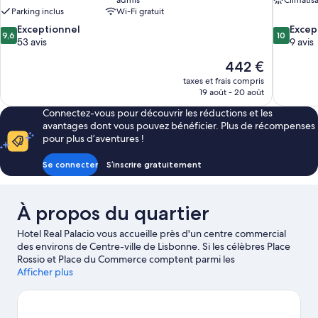
admis
Climatis
Parking inclus
Wi-Fi gratuit
9.6
10.0
Exceptionnel
Excep
9,6
10
sur
sur
53 avis
9 avis
10,
10,
Le
442 €
Exceptionnel,
Exception
nouveau
53 avis
9 avis
taxes et frais compris
prix
19 août - 20 août
est
Connectez-vous pour découvrir les réductions et les
de
avantages dont vous pouvez bénéficier. Plus de récompenses
442 €
pour plus d’aventures !
Se connecter
S’inscrire gratuitement
À propos du quartier
Hotel Real Palacio vous accueille près d'un centre commercial
des environs de Centre-ville de Lisbonne. Si les célèbres Place
Rossio et Place du Commerce comptent parmi les
immanquables, de son côté, l'emblématique Océanarium de
Afficher plus
Lisbonne constitue une attraction populaire de la région. Pensez
également à ajouter Musée Calouste Gulbenkian et Château
Saint-Georges à votre liste de choses à voir. Les points d'eau de