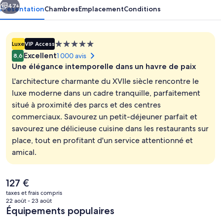
47+
Présentation
Chambres
Emplacement
Conditions
Hébergement
Luxe
VIP Access
5.0 étoiles
Excellent
1 000 avis
8,6
Une élégance intemporelle dans un havre de paix
L'architecture charmante du XVIIe siècle rencontre le
luxe moderne dans un cadre tranquille, parfaitement
situé à proximité des parcs et des centres
Terrasse/Patio
commerciaux. Savourez un petit-déjeuner parfait et
savourez une délicieuse cuisine dans les restaurants sur
place, tout en profitant d'un service attentionné et
amical.
Le
127 €
prix
taxes et frais compris
actuel
22 août - 23 août
est
Équipements populaires
de