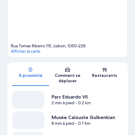
la région vous invitent à vous détendre dans et au bord de l'eau
en vous adonnant à des activités telles que la voile.
Consultez
notre guide de voyage sur Lisbonne
Rua Tomas Ribeiro 115, Lisbon, 1050-228
Afficher la carte
Carte
À proximité
Comment se
Restaurants
déplacer
Parc Eduardo VII
2 min à pied
- 0.2 km
Musée Calouste Gulbenkian
8 min à pied
- 0.7 km