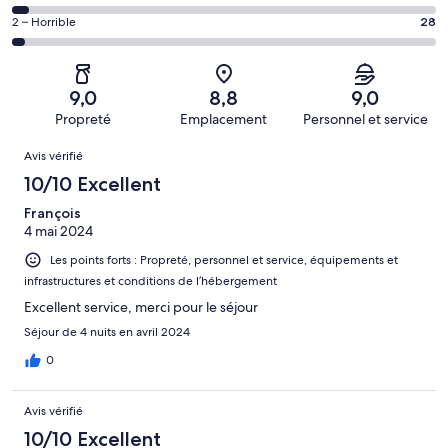
d’après 548 avis
voyageurs
(Bien),
des
sur 1000.
de 6
Note
2 – Horrible
28
d’après 288 avis
voyageurs
(Satisfaisant),
des
sur 1000.
de 4
d’après 97 avis
voyageurs
(Médiocre),
sur 1000.
de 2
d’après 39 avis
9,0
8,8
9,0
(Horrible),
sur 1000.
Propreté
Emplacement
Personnel et service
d’après 28 avis
Avis
sur 1000.
Avis vérifié
10/10 Excellent
François
4 mai 2024
Les points forts : Propreté, personnel et service, équipements et
infrastructures et conditions de l’hébergement
Excellent service, merci pour le séjour
Séjour de 4 nuits en avril 2024
0
Avis vérifié
10/10 Excellent