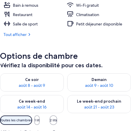
127 €.
Bain à remous
Wi-Fi gratuit
Restaurant
Climatisation
Salle de sport
Petit déjeuner disponible
Tout afficher
Options de chambre
Vérifiez la disponibilité pour ces dates.
Vérifier la disponibilité pour ce soir août 8 - août 9
Vérifier la disponibilité pour 
Ce soir
Demain
août 8 - août 9
août 9 - août 10
Vérifier la disponibilité pour ce week-end août 14 - août 16
Vérifier la disponibilité pour
Ce week-end
Le week-end prochain
août 14 - août 16
août 21 - août 23
Filtres
Toutes les chambres
1 lit
2 lits
disponibles
pour