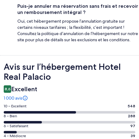
Puis-je annuler ma réservation sans frais et recevoir
un remboursement intégral ?
Oui, cet hébergement propose l’annulation gratuite sur
certains niveaux tarifaires ; la flexibilité, c’est important !
Consultez la politique d’annulation de l’hébergement sur notre
site pour plus de détails sur les exclusions et les conditions.
Avis
Avis sur l’hébergement Hotel
Real Palacio
Excellent
8,6
1 000 avis
Note
10 – Excellent
548
des
Note
8 – Bien
288
voyageurs
des
de 10
Note
6 – Satisfaisant
97
voyageurs
(Excellent),
des
de 8
Note
4 – Médiocre
39