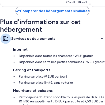
prix
27 août - 28 août
Service de ménage quotidien, bureau et téléphone
est
de
Comparer des hébergements similaires
109 €
Plus d’informations sur cet
hébergement
Services et équipements
Internet
Disponible dans toutes les chambres : Wi-Fi gratuit
Disponible dans certaines parties communes : Wi-Fi gratuit
Parking et transports
Parking sur place (9 EUR par jour)
Parking sur place limité, sans voiturier
Nourriture et boissons
Petit déjeuner buffet disponible tous les jours de 07 h 00 à
10 h 30 en supplément : 15 EUR par adulte et 7,50 EUR par