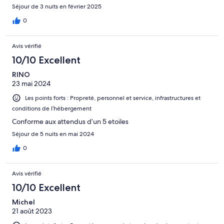
déjeuner copieux et varié. À recommander pour un séjour à
Séjour de 3 nuits en février 2025
Lisbonne.
0
Avis vérifié
10/10 Excellent
RINO
23 mai 2024
Les points forts : Propreté, personnel et service, infrastructures et
conditions de l’hébergement
Conforme aux attendus d’un 5 etoiles
Séjour de 5 nuits en mai 2024
0
Avis vérifié
10/10 Excellent
Michel
21 août 2023