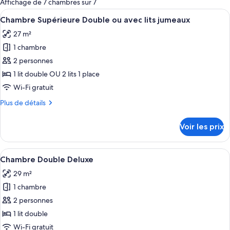
Affichage de 7 chambres sur 7
les
Afficher
Une chambre d’hôtel avec un lit, une t
7
Chambre Supérieure Double ou avec lits jumeaux
chambres
toutes
27 m²
les
1 chambre
photos
pour
2 personnes
ce
1 lit double OU 2 lits 1 place
type
Wi-Fi gratuit
de
Plus
Plus de détails
chambre :
de
Chambre
détails
Voir les prix
sur
Supérieure
le
Double
type
Afficher
Une chambre d’hôtel avec un lit, une 
ou
4
de
Chambre Double Deluxe
toutes
avec
chambre
29 m²
Chambre
les
lits
Supérieure
1 chambre
photos
jumeaux
Double
pour
2 personnes
ou
ce
avec
1 lit double
lits
type
Wi-Fi gratuit