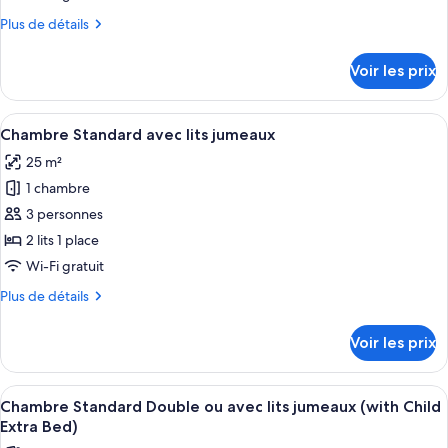
jumeaux
de
Plus
Plus de détails
chambre :
de
Chambre
détails
Voir les prix
sur
Double
le
Deluxe
type
Afficher
Une chambre d’hôtel avec deux lits, u
4
de
Chambre Standard avec lits jumeaux
toutes
chambre
25 m²
Chambre
les
Double
1 chambre
photos
Deluxe
pour
3 personnes
ce
2 lits 1 place
type
Wi-Fi gratuit
de
Plus
Plus de détails
chambre :
de
Chambre
détails
Voir les prix
sur
Standard
le
avec
type
Afficher
Une chambre d’hôtel comprenant un lit
lits
3
de
Chambre Standard Double ou avec lits jumeaux (with Child
toutes
jumeaux
chambre
Extra Bed)
Chambre
les