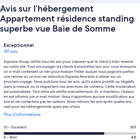
Avis sur l’hébergement
Appartement résidence standing
superbe vue Baie de Somme
Avis
Exceptionnel
181 avis
Expedia Group vérifie tous les avis pour s’assurer que le client a bien réservé
sur notre site. Pour encourager les clients à soumettre leur avis, nous envoyons
un e-mail contenant un lien pour évaluer l’hôtel auquel nous joignons parfois
une remise ou un bon de réduction Expedia Rewards à utiliser sur un
prochain voyage. Nous publions tous les avis, qu’ils soient positifs ou négatifs,
dans la mesure où ils respectent nos directives de contenu. Cette modération
est automatisée. Tout refus est vérifié manuellement, et, si maintenu, l’auteur
en est informé par e-mail motivé. Nous n’apportons aucune modification aux
avis et ne contactons pas les auteurs. Nous retirons les avis après quatre ans,
sauf pour les hébergements ayant peu d’avis.
S’ouvre
Plus d’informations
dans
une
Note
10 – Excellent
137
nouvelle
des
fenêtre
Note
8 – Bien
40