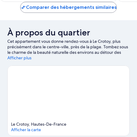
de
Comparer des hébergements similaires
129 €
À propos du quartier
Cet appartement vous donne rendez-vous à Le Crotoy, plus
précisément dans le centre-ville, près de la plage. Tombez sous
le charme de la beauté naturelle des environs au détour des
emblématiques Plage de Berck et Parc du Marquenterre, ou
Afficher plus
accordez-vous un après-midi de détente aux célèbres Chemin
de Fer de la Baie de Somme et Parc de loisirs Happy Park Crécy.
Les agréables Pop Corn Labyrinthe et Centre Culturel Maurice
Petit méritent aussi une visite. Découvrez la planche à voile et les
promenades en bateau à moteur sur les points d'eau des
environs ou faites le plein d'aventures en plein air en vous
adonnant à différentes activités telles que la randonnée en VTT
et la chasse.
Consultez notre guide de voyage sur Le Crotoy
Afficher plus d’appartements à Le Crotoy
Le Crotoy, Hautes-De-France
Afficher la carte