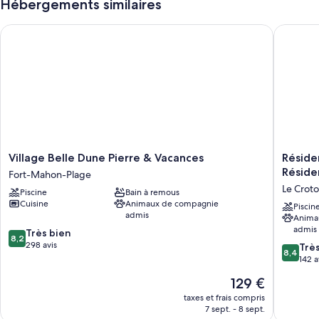
Hébergements similaires
Village Belle Dune Pierre & Vacances
Résidenc
Village
Résiden
Village Belle Dune Pierre & Vacances
Réside
Belle
Pierre
Réside
Fort-Mahon-Plage
Dune
&
Le Crot
Piscine
Bain à remous
Pierre
Vacance
Cuisine
Animaux de compagnie
&
Premiu
Piscin
admis
Anima
Vacances
Résiden
admis
8.2
Fort-
Très bien
de
8,2
sur
Mahon-
298 avis
la
8.4
Trè
8,4
10,
Plage
plage
sur
142 a
Très
Le
10,
Le
129 €
bien,
Crotoy
Très
nouveau
298 avis
bien,
taxes et frais compris
prix
7 sept. - 8 sept.
142 avis
est