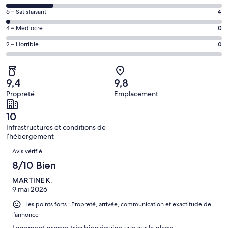
voyageurs
des
de 10
Note
6 – Satisfaisant
4
voyageurs
(Excellent),
des
de 8
Note
4 – Médiocre
0
d’après 137 avis
voyageurs
(Bien),
des
sur 181.
de 6
Note
2 – Horrible
0
d’après 40 avis
voyageurs
(Satisfaisant),
des
sur 181.
de 4
d’après 4 avis
voyageurs
(Médiocre),
sur 181.
de 2
d’après 0 avis
9,4
9,8
(Horrible),
sur 181.
Propreté
Emplacement
d’après 0 avis
sur 181.
10
Infrastructures et conditions de
l’hébergement
Avis
Avis vérifié
8/10 Bien
MARTINE K.
9 mai 2026
Les points forts : Propreté, arrivée, communication et exactitude de
l’annonce