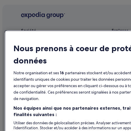
Kühtai : Complexes hôteliers
Mieming : hôtels
Mieming : Complexes hôteliers
Société
Explorer
Nassereith : Palaces
Publier votre annonce
Guide de vo
Obsteig : Auberges
Nous prenons à coeur de prot
Ochsengarten : hôtels Hôtels pas chers
Affiliate Marketing
Hôtels en F
données
Ochsengarten : Complexes hôteliers
Presse
Locations d
Oetz : hôtels Hôtels écologiques
Séjours en 
Notre organisation et ses
16
partenaires stockent et/ou accèdent 
Oetz : Maisons de ville
Vols en Fra
identifiants uniques de cookies pour traiter les données personn
Ötztal : hôtels Hôtels avec piscine
accepter ou gérer vos préférences en cliquant ci-dessous ou à t
Locations de
de confidentialité. Ces préférences seront signalées à nos parten
Ötztal : hôtels Hôtels pas chers
Tous types
de navigation.
Parc de loisirs Area 47 : hôtels à proximité
Programme d
Nos équipes ainsi que nos partenaires externes, tra
Pitztal : hôtels Hôtels avec bar
finalités suivantes :
Pitztal : hôtels Hôtels tout compris
Utiliser des données de géolocalisation précises. Analyser activement 
l’identification. Stocker et/ou accéder à des informations sur un appa
Roppen : Maison d’hôtes