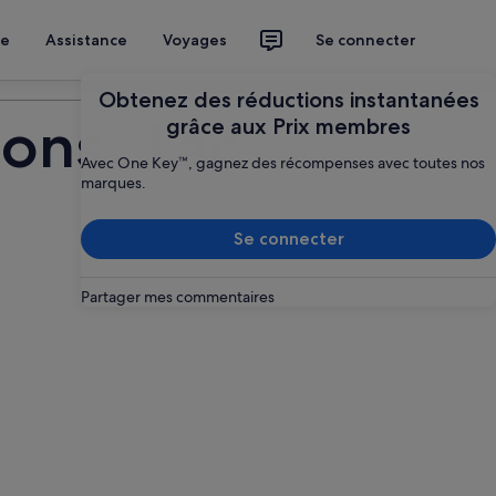
ce
Assistance
Voyages
Se connecter
Planifier mon voyage
Obtenez des réductions instantanées
ons : Lac
grâce aux Prix membres
Avec One Key™, gagnez des récompenses avec toutes nos
marques.
Se connecter
Partager mes commentaires