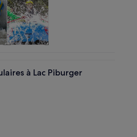
et
Croisières et
visites en bateau
laires à Lac Piburger