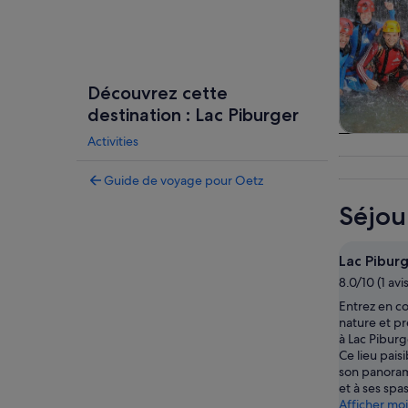
Découvrez cette
destination : Lac Piburger
Activities
Visites
journé
excur
Guide de voyage pour Oetz
Séjou
Lac Pibur
8.0/10 (1 avis
Entrez en c
nature et pr
à Lac Piburg
Ce lieu pais
son panoram
et à ses spas
Afficher mo