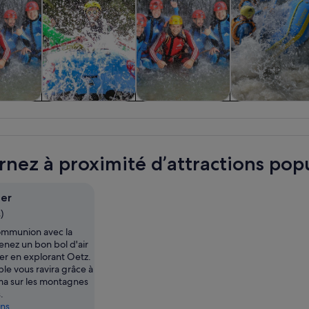
 d’une
Activités
Aventure et
Gastronomie 
e et
aquatiques
activités de plein
vie nocturne
sions
air
rnez à proximité d’attractions popu
ger
)
ommunion avec la
enez un bon bol d'air
er en explorant Oetz.
ible vous ravira grâce à
a sur les montagnes
.
ins