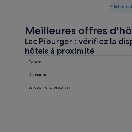
Afficher le
Meilleures offres d'hô
Lac Piburger : vérifiez la dis
hôtels à proximité
Consulter
Ce soir
les
prix
Consulter
Demain soir
près
les
de
prix
Consulter
Le week-end prochain
Lac
près
les
Piburger
de
prix
pour
Lac
près
cette
Piburger
de
nuit,
pour
Lac
8
demain
Piburger
août
soir,
pour