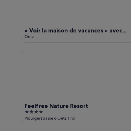
« Voir la maison de vacances » avec
vue sur le lac, terrasse privée et Wi-Fi
Oetz
Feelfree Nature Resort
Feelfree Nature Resort
4
out
Piburgerstrasse 6 Oetz Tirol
of
5