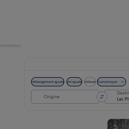
Hébergement ajouté
Vol ajouté
Voiture
Économique
Origine
Desti
Un lac de montagne
Explorer la carte
Visites d’