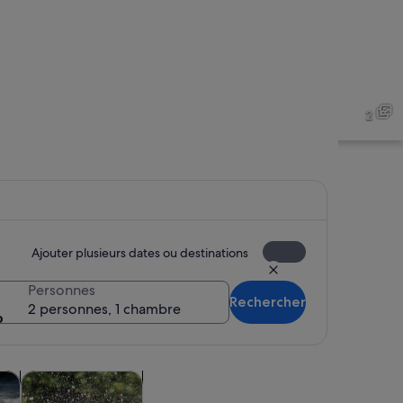
2
Ajouter plusieurs dates ou destinations
Personnes
Rechercher
2 personnes, 1 chambre
Un bateau en bois sur un lac paisible, entouré de collines 
ouvre dans un nouvel onglet.
S’ouvre dans un nouvel onglet.
S’ouvre dans un nouvel ongle
 vie nocturne
Croisières et visites en bateau