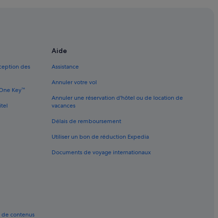
s
Aide
xception des
Assistance
Annuler votre vol
e One Key™
Annuler une réservation d'hôtel ou de location de
itel
vacances
Délais de remboursement
Utiliser un bon de réduction Expedia
Documents de voyage internationaux
t de contenus