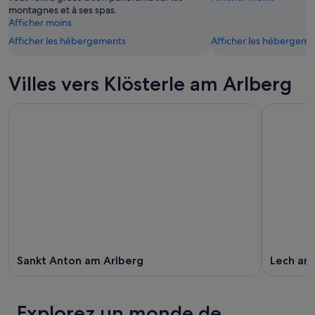
montagnes et à ses spas.
août
Afficher moins
Afficher les hébergements
Afficher les hébergeme
Villes vers Klösterle am Arlberg
Sankt Anton am Arlberg
Lech am
Explorez un monde de