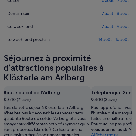
Consulter
Ce soir
6 août - 7 août
les
prix
Consulter
Demain soir
7 août - 8 août
à
les
Klösterle
prix
Consulter
Ce week-end
7 août - 9 août
am
à
les
Arlberg
Klösterle
prix
Consulter
Le week-end prochain
14 août - 16 août
pour
am
à
les
cette
Arlberg
Klösterle
prix
Séjournez à proximité
nuit,
pour
am
à
6
demain
Arlberg
Klösterle
d’attractions populaires à
août
soir,
pour
am
Klösterle am Arlberg
-
7
ce
Arlberg
7
août
week-
pour
août
-
end,
le
Route du col de l'Arlberg
Téléphérique Sonn
8
7
week-
8.8/10 (71 avis)
9.4/10 (3 avis)
août
août
end
Lors de votre séjour à Klösterle am Arlberg,
Pour approfondir vos c
-
prochain,
n'hésitez pas à découvrir les espaces verts
l'histoire qui a marqué 
9
14
qu'abrite Route du col de l'Arlberg et à vous
faites une halte à Télé
août
août
essayer aux différentes activités sympas qui y
Pourquoi ne pas profite
-
sont proposées (ski, etc.). Ce lieu branché
vous adonner au ski ?
vous ravira grâce à son panorama sur les
16
Afficher moins