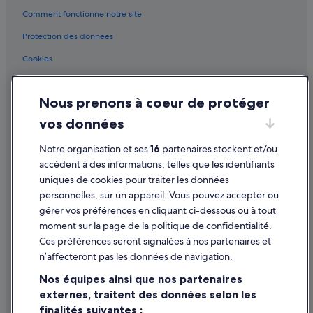
Station de ski Silvretta Montafon : Résidences de
Comment fonctionne notre site
vacances
Protection des données
Station de ski Silvretta Montafon : Complexes hôteliers
Cookies
Stuben am Arlberg : hôtels Hôtels avec restaurant
Stuben am Arlberg : hôtels Hôtels pas chers
Conditions générales d'utilisation
Nous prenons à coeur de protéger
Stuben am Arlberg : hôtels
Mentions légales / Nous contacter
vos données
Stuben am Arlberg : Résidences de vacances
Directives de contenu et signalement de contenus
Stuben am Arlberg : Complexes hôteliers
Notre organisation et ses
16
partenaires stockent et/ou
Aide
accèdent à des informations, telles que les identifiants
Zuers : hôtels Hôtels historiques
uniques de cookies pour traiter les données
Assistance
Zuers : hôtels Hôtels avec spa
personnelles, sur un appareil. Vous pouvez accepter ou
Annuler votre vol
Zuers : hôtels
gérer vos préférences en cliquant ci-dessous ou à tout
moment sur la page de la politique de confidentialité.
Zug : Chambres d’hôtes
Annuler une réservation d'hôtel ou de location de vacances
Ces préférences seront signalées à nos partenaires et
Zug : hôtels Hôtels de luxe
Délais de remboursement
n’affecteront pas les données de navigation.
Zug : hôtels
Utiliser un bon de réduction Expedia
Nos équipes ainsi que nos partenaires
Zug : Résidences de vacances
externes, traitent des données selon les
Documents de voyage internationaux
finalités suivantes :