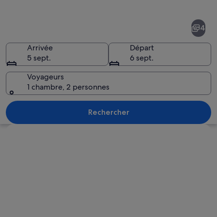
de
Klösterle
4
am
Arlberg
Arrivée
Départ
5 sept.
6 sept.
Voyageurs
1 chambre, 2 personnes
Une chaîne de montagnes enneigées av
Rechercher
Explorer la carte