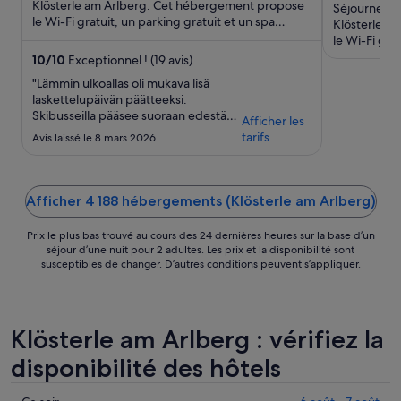
5
5
Klösterle am Arlberg. Cet hébergement propose
Séjournez da
le Wi-Fi gratuit, un parking gratuit et un spa
Klösterle a
proposant des soins complets. ...
le Wi-Fi gra
complets et 
10
/
10
Exceptionnel ! (19 avis)
"Lämmin ulkoallas oli mukava lisä
laskettelupäivän päätteeksi.
Skibusseilla pääsee suoraan edestä
Afficher les
rinteille. Sämpyläpalvelu oli
tarifs
Avis laissé le 8 mars 2026
miellyttävä yllätys. Kaikin puolin
erittäin siisti ja toimiva majoitus."
Afficher 4 188 hébergements (Klösterle am Arlberg)
Prix le plus bas trouvé au cours des 24 dernières heures sur la base d’un
séjour d’une nuit pour 2 adultes. Les prix et la disponibilité sont
susceptibles de changer. D’autres conditions peuvent s’appliquer.
Klösterle am Arlberg : vérifiez la
disponibilité des hôtels