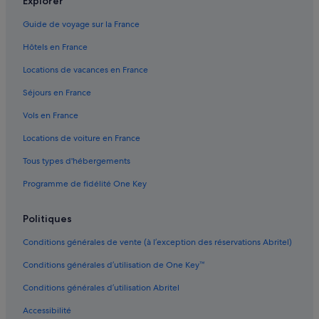
Explorer
Silbertal : hôtels Hôtels pas chers
Guide de voyage sur la France
Silbertal : Résidences de vacances
Hôtels en France
Station de ski Lech - Oberlech - Zürs : hôtels à proximité
Locations de vacances en France
Station de ski Silvretta Montafon : Agrotourisme
Séjours en France
Station de ski Silvretta Montafon : Maison d’hôtes
Vols en France
Station de ski Silvretta Montafon : hôtels Hôtels avec bar
Locations de voiture en France
Station de ski Silvretta Montafon : hôtels Hôtels avec
climatisation
Tous types d'hébergements
Station de ski Silvretta Montafon : hôtels Hôtels avec
Programme de fidélité One Key
piscine
Station de ski Silvretta Montafon : hôtels Hôtels avec
Politiques
restaurant
Conditions générales de vente (à l’exception des réservations Abritel)
Station de ski Silvretta Montafon : hôtels Hôtels tout
compris
Conditions générales d’utilisation de One Key™
Station de ski Silvretta Montafon : Lodges
Conditions générales d’utilisation Abritel
Station de ski Silvretta Montafon : Palaces
Accessibilité