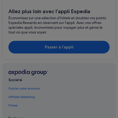
Lech am Arlberg : hôtels Hôtels avec spa
Allez plus loin avec l’appli Expedia
Lech am Arlberg : hôtels Hôtels pas chers
Économisez sur une sélection d’hôtels et doublez vos points
Lech am Arlberg : hôtels Hôtels au ski
Expedia Rewards en réservant sur l’appli. Avec nos offres
spéciales appli, économisez pour voyager plus et gérez le
Lech am Arlberg : hôtels
tout où que vous soyez.
Lech am Arlberg : Lodges
Lech am Arlberg : Maisons de campagne
Passer à l’appli
Lech am Arlberg : Palaces
Lech am Arlberg : Motels
Lech am Arlberg : Ranchs
Lech am Arlberg : Résidences de vacances
Société
Lech am Arlberg : Complexes hôteliers
Publier votre annonce
Lech am Arlberg : Riads
Affiliate Marketing
Lech am Arlberg : Ryokans
Presse
Route du col de l'Arlberg : hôtels à proximité
Silbertal : hôtels Hôtels de luxe