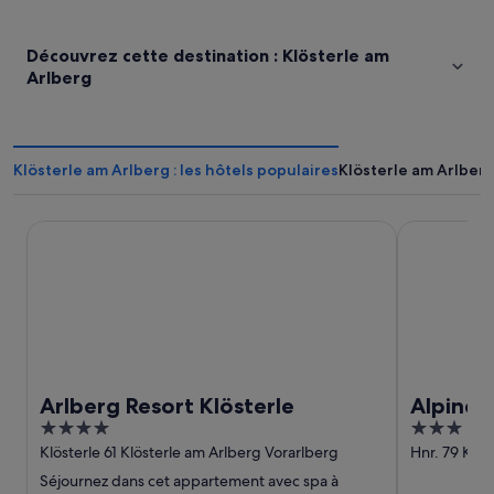
Découvrez cette destination : Klösterle am
Arlberg
Klösterle am Arlberg : les hôtels populaires
Klösterle am Arlberg
Arlberg Resort Klösterle
Alpine Lodg
Arlberg Resort Klösterle
Alpine 
4
3
Arlberg
out
out
Klösterle 61 Klösterle am Arlberg Vorarlberg
Hnr. 79 Klös
Vorarlberg
of
of
Séjournez dans cet appartement avec spa à