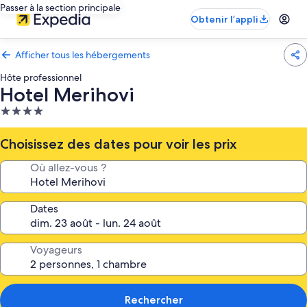
Passer à la section principale
Obtenir l’appli
Afficher tous les hébergements
Hôte professionnel
Hotel Merihovi
Hébergement
4.0 étoiles
Choisissez des dates pour voir les prix
Où allez-vous ?
Dates
Voyageurs
Rechercher