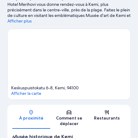
Hotel Merihovi vous donne rendez-vous à Kemi, plus
précisément dans le centre-ville, près de la plage. Faites le plein
de culture en visitant les emblématiques Musée d'art de Kemi et
Musée historique de Kemi, ou passez par les sympathiques Port
Afficher plus
de plaisance de Kemi et Club de golf Kemin pour vous éclater le
temps d'un après-midi. Les agréables Expérience de Neige 365
et Parc Animalier Arkadia méritent aussi une visite. Durant votre
séjour, partez à la découverte des pistes environnantes et testez
le ski de fond ou le ski alpin. Ces quelques jours sont également
l'occasion rêvée de vous essayer aux promenades en raquettes
et à la motoneige.
Consultez notre guide de voyage sur Kemi
Keskuspuistokatu 6-8, Kemi, 94100
Afficher la carte
Carte
À proximité
Comment se
Restaurants
déplacer
Musée historique de Kemi