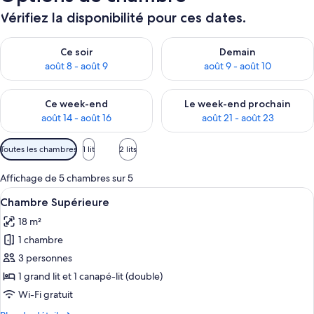
Vérifiez la disponibilité pour ces dates.
Vérifier la disponibilité pour ce soir août 8 - août 9
Vérifier la disponibilité pour 
Ce soir
Demain
août 8 - août 9
août 9 - août 10
Vérifier la disponibilité pour ce week-end août 14 - août 16
Vérifier la disponibilité pour
Ce week-end
Le week-end prochain
août 14 - août 16
août 21 - août 23
Filtres
Toutes les chambres
1 lit
2 lits
disponibles
pour
Affichage de 5 chambres sur 5
les
Afficher
Une chambre à coucher comprenant un l
4
Chambre Supérieure
chambres
toutes
18 m²
les
1 chambre
photos
pour
3 personnes
ce
1 grand lit et 1 canapé-lit (double)
type
Wi-Fi gratuit
de