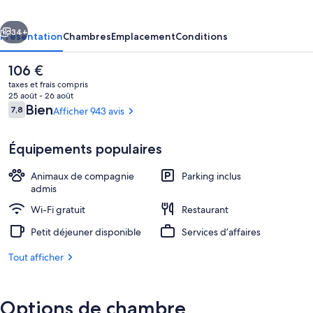
cédent
Suivant
34+
Présentation
Chambres
Emplacement
Conditions
Le
106 €
prix
taxes et frais compris
actuel
25 août - 26 août
est
Avis
Bien
7,8
Afficher 943 avis
7,8 sur 10
de
voyageurs
106 €.
Équipements populaires
Animaux de compagnie
Parking inclus
Façade de l’hébergement
admis
Wi-Fi gratuit
Restaurant
Petit déjeuner disponible
Services d’affaires
Tout afficher
Options de chambre