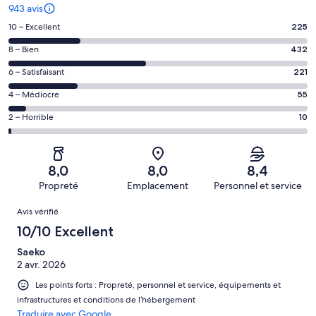
943 avis
Note
10 – Excellent
225
des
Note
8 – Bien
432
voyageurs
des
de 10
Note
6 – Satisfaisant
221
voyageurs
(Excellent),
des
de 8
Note
4 – Médiocre
55
d’après 225 avis
voyageurs
(Bien),
des
sur 943.
de 6
Note
2 – Horrible
10
d’après 432 avis
voyageurs
(Satisfaisant),
des
sur 943.
de 4
d’après 221 avis
voyageurs
(Médiocre),
sur 943.
de 2
d’après 55 avis
8,0
8,0
8,4
(Horrible),
sur 943.
Propreté
Emplacement
Personnel et service
d’après 10 avis
Avis
sur 943.
Avis vérifié
10/10 Excellent
Saeko
2 avr. 2026
Les points forts : Propreté, personnel et service, équipements et
infrastructures et conditions de l’hébergement
Traduire avec Google