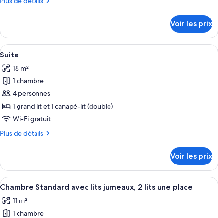
Plus
Plus de détails
chambre :
de
Chambre
détails
Voir les prix
sur
Supérieure
le
type
Afficher
Une chambre d’hôtel comprenant un lit
5
de
Suite
toutes
chambre
18 m²
Chambre
les
Supérieure
1 chambre
photos
pour
4 personnes
ce
1 grand lit et 1 canapé-lit (double)
type
Wi-Fi gratuit
de
Plus
Plus de détails
chambre :
de
Suite
détails
Voir les prix
sur
le
type
Afficher
Une chambre d’hôtel avec deux lits, un
4
de
Chambre Standard avec lits jumeaux, 2 lits une place
toutes
chambre
11 m²
Suite
les
1 chambre
photos