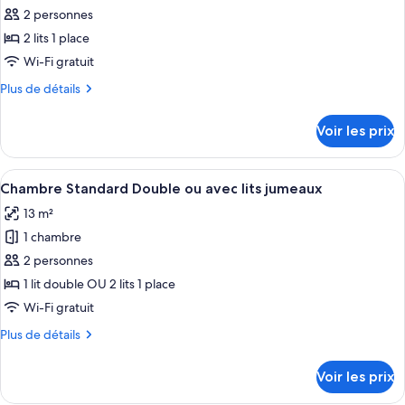
pour
2 personnes
ce
2 lits 1 place
type
Wi-Fi gratuit
de
Plus
Plus de détails
chambre :
de
Chambre
détails
Voir les prix
sur
Standard
le
avec
type
Afficher
Une chambre à coucher avec un lit, deu
lits
4
de
Chambre Standard Double ou avec lits jumeaux
toutes
jumeaux,
chambre
13 m²
Chambre
les
2
Standard
1 chambre
photos
lits
avec
pour
2 personnes
une
lits
ce
jumeaux,
place
1 lit double OU 2 lits 1 place
2
type
Wi-Fi gratuit
lits
de
une
Plus
Plus de détails
chambre :
place
de
Chambre
détails
Voir les prix
sur
Standard
le