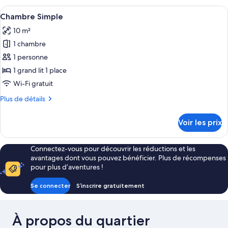
Double
type
Afficher
Une chambre d’hôtel équipée d’un lit, 
ou
4
de
Chambre Simple
toutes
avec
chambre
10 m²
Chambre
les
lits
Standard
1 chambre
photos
jumeaux
Double
pour
1 personne
ou
ce
avec
1 grand lit 1 place
lits
type
Wi-Fi gratuit
jumeaux
de
Plus
Plus de détails
chambre :
de
Chambre
détails
Voir les prix
sur
Simple
le
type
Connectez-vous pour découvrir les réductions et les
de
avantages dont vous pouvez bénéficier. Plus de récompenses
chambre
pour plus d’aventures !
Chambre
Simple
Se connecter
S’inscrire gratuitement
À propos du quartier