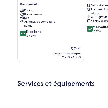
Business
Gúnár
Kecskemet
Petit déjeune
&
Kecskemét
Animaux de
Relax
Piscine
admis
Bain à remous
Kecskemet
Wi-Fi gratuit
Spa
Parking disp
Animaux de compagnie
admis
9.0
Merveill
9,0
sur
17 avis
8.8
Excellent
8,8
10,
sur
137 avis
Merveilleux,
10,
17 avis
Excellent,
Le
90 €
137 avis
nouveau
taxes et frais compris
prix
7 août - 8 août
est
de
90 €
Services et équipements