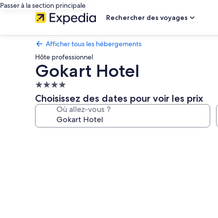
Passer à la section principale
Rechercher des voyages
Afficher tous les hébergements
Hôte professionnel
Gokart Hotel
Hébergement
4.0 étoiles
Choisissez des dates pour voir les prix
Où allez-vous ?
Galerie
photos
de
l’hébergement
Gokart
Hotel