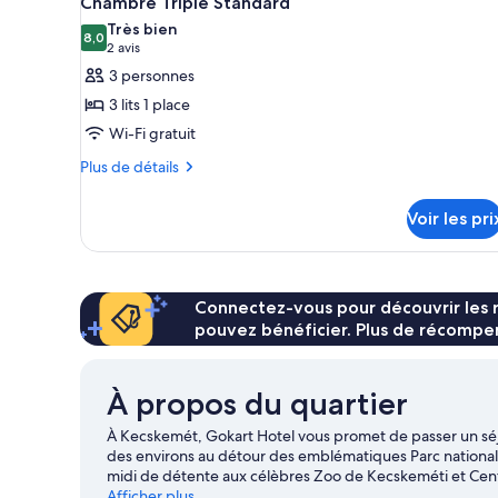
Chambre Triple Standard
toutes
chambre
Très bien
Chambre
les
8,0
8,0 sur 10
(2 avis)
2 avis
Double
photos
3 personnes
Standard
pour
3 lits 1 place
ce
Wi-Fi gratuit
type
Plus
de
Plus de détails
de
chambre :
détails
Chambre
Voir les pri
sur
Triple
le
type
Standard
de
chambre
Connectez-vous pour découvrir les 
Chambre
pouvez bénéficier. Plus de récompen
Triple
Standard
À propos du quartier
À Kecskemét, Gokart Hotel vous promet de passer un séj
des environs au détour des emblématiques Parc national
midi de détente aux célèbres Zoo de Kecskeméti et Cent
Jouets et Bains thermaux de Kecskemét méritent aussi un
Afficher plus