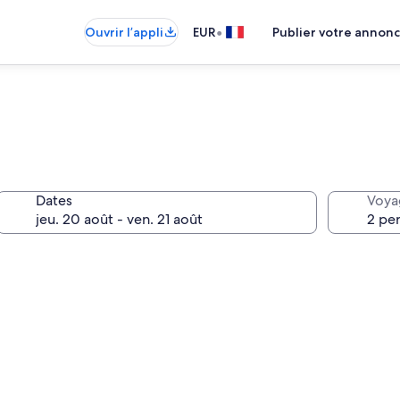
•
Ouvrir l’appli
EUR
Publier votre annon
Dates
Voya