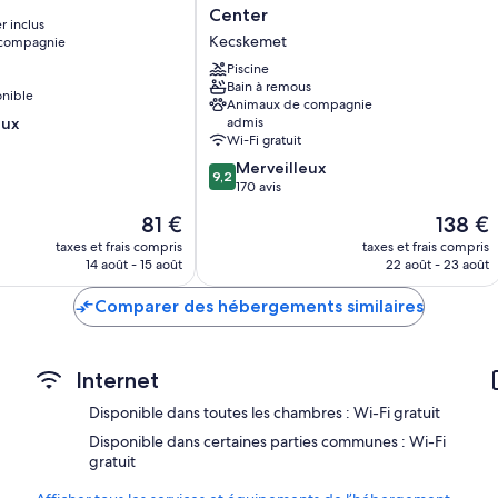
by
Center
r inclus
Sheraton
Kecskemet
 compagnie
Kecskemet
Hotel
Piscine
&
Bain à remous
onible
Animaux de compagnie
Conference
eux
admis
Center
Wi-Fi gratuit
Kecskemet
9.2
Merveilleux
9,2
sur
170 avis
10,
Le
Le
81 €
138 €
Merveilleux,
nouveau
nouveau
170 avis
taxes et frais compris
taxes et frais compris
prix
prix
14 août - 15 août
22 août - 23 août
est
est
de
de
Comparer des hébergements similaires
81 €
138 €
Internet
Disponible dans toutes les chambres : Wi-Fi gratuit
Disponible dans certaines parties communes : Wi-Fi
gratuit