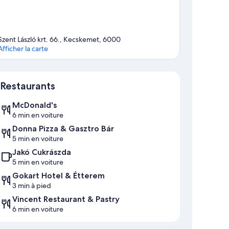
Szent László krt. 66., Kecskemet, 6000
Afficher la carte
Carte
Restaurants
McDonald's
6 min en voiture
Donna Pizza & Gasztro Bár
5 min en voiture
Jakó Cukrászda
5 min en voiture
Gokart Hotel & Étterem
3 min à pied
Vincent Restaurant & Pastry
6 min en voiture