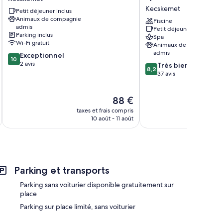
Kecskemét
Wellness
Kecskemet
Petit déjeuner inclus
Sport
Animaux de compagnie
Hotel
Piscine
admis
Petit déjeuner inclus
Kecskemet
Parking inclus
Spa
Wi-Fi gratuit
Animaux de compagnie
admis
10.0
Exceptionnel
10
sur
2 avis
8.2
Très bien
8,2
10,
sur
37 avis
Exceptionnel,
10,
2 avis
Très
Le
88 €
bien,
nouveau
37 avis
taxes et frais compris
tax
prix
10 août - 11 août
est
de
88 €
Parking et transports
Parking sans voiturier disponible gratuitement sur
place
Parking sur place limité, sans voiturier