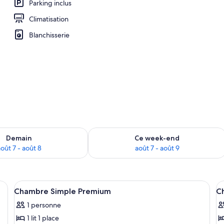
Parking inclus
Climatisation
ar, coffres-forts dans les chambres, chambres insonorisées
Blanchisserie
sponibilité pour demain août 7 - août 8
Vérifier la disponibilité pour ce week
Demain
Ce week-end
oût 7 - août 8
août 7 - août 9
t, un canapé, un bureau et un tableau au mur.
Afficher
Un lit simple avec une tête de lit en 
A
4
Chambre Simple Premium
C
toutes
t
1 personne
les
le
1 lit 1 place
photos
p