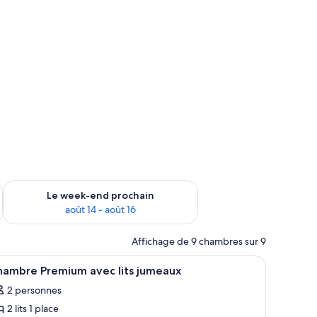
-end août 7 - août 9
Vérifier la disponibilité pour le week-end prochain août 14 - a
Le week-end prochain
août 14 - août 16
Affichage de 9 chambres sur 9
bois, une table de chevet avec une télécommande et une armoire à motifs rayés
fficher
Une chambre d’hôtel avec deux lits simples, ch
5
hambre Premium avec lits jumeaux
outes
2 personnes
s
2 lits 1 place
hotos