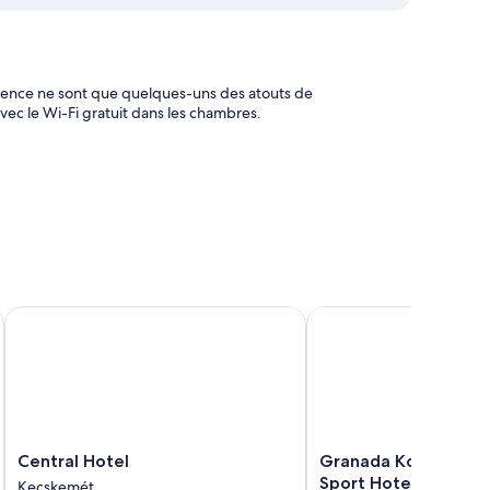
érence ne sont que quelques-uns des atouts de
ec le Wi-Fi gratuit dans les chambres.
4
ort (suffisamment grand pour accueillir un ordinateur
Hotel & Conference Center
Central Hotel
Granada Konferencia W
es services et équipements comme l'accès Wi-Fi à Internet
Central
Granada
Central Hotel
Granada Konferenci
Hotel
Konferencia
Sport Hotel
Kecskemét