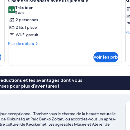
Chambre Standard avec lits jumeaux
Su
toutes
t
Si
chambre
Très bien
St
Chambre
les
8,4
le
8,4 sur 10
(5 avis)
5 avis
Quadruple
photos
p
2 personnes
Standard
pour
p
2 lits 1 place
ce
c
Pl
Pl
Wi-Fi gratuit
type
t
de
dé
Plus
de
Plus de détails
d
su
de
chambre :
c
le
détails
x
Chambre
Voir les prix
S
ty
sur
Standard
de
le
ch
type
avec
Su
de
lits
chambre
réductions et les avantages dont vous
jumeaux
Chambre
ses pour plus d’aventures !
Standard
avec
lits
jumeaux
our exceptionnel. Tombez sous le charme de la beauté naturelle
 de Kiskunság et Parc Benko Zoltan, ou accordez-vous un après-
re culturel de Kecskemét. Les agréables Musée et Atelier de
e visite.
Consultez notre guide de voyage sur Kecskemét