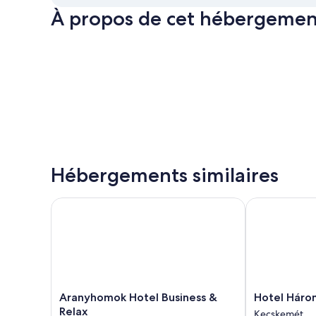
À propos de cet hébergemen
Hébergements similaires
Aranyhomok Hotel Business & Relax
Hotel Három
Aranyhomok
Hotel
Aranyhomok Hotel Business &
Hotel Háro
Hotel
Három
Relax
Kecskemét