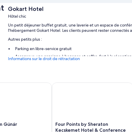
t
Gokart Hotel
Hôtel chic
Un petit déjeuner buffet gratuit, une laverie et un espace de conf
l'hébergement Gokart Hotel. Les clients peuvent rester connectés av
Autres petits plus :
Parking en libre-service gratuit
Ascenseur, une consigne à bagages et coffre-fort à la réception
Informations sur le droit de rétractation
Salle de banquet, journaux gratuits et réception ouverte 24 h/2
Caractéristiques des chambres
Les 57 chambres disposent d'atouts appréciables comme un coffre-f
 Gúnár
Four Points by Sheraton Kecskemet 
portable) et un système de réglage de la climatisation, ainsi que d
gratuit et un système d'insonorisation.
Autres équipements présents dans les chambres :
Salle de bains avec douche
Chauffage, service de ménage quotidien et téléphone
Four
m Gúnár
Four Points by Sheraton
Points
Kecskemet Hotel & Conference