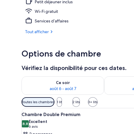
Petit déjeuner inclus
Wi-Fi gratuit
Suite | Minib
Services d’affaires
Tout afficher
Options de chambre
Vérifiez la disponibilité pour ces dates.
Vérifier la disponibilité pour ce soir août 6 - août 7
Vérifier la di
Ce soir
août 6 - août 7
a
Filtres
Toutes les chambres
1 lit
2 lits
3+ lits
disponibles
Afficher
Une chambre d’hôtel avec un li
pour
6
Chambre Double Premium
toutes
les
Excellent
les
8,8
chambres
8,8 sur 10
(6 avis)
6 avis
photos
2 personnes