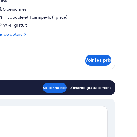
ite
outes
mple
3 personnes
andard
s
1 lit double et 1 canapé-lit (1 place)
hotos
our
Wi-Fi gratuit
e
us
us de détails
ype
tails
e
r
hambre :
uite
Voir les prix
pe
ambre
ite
Se connecter
S’inscrire gratuitement