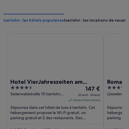
Iserlohn : les hôtels populaires
Iserlohn : les locations de vacanc
Hotel VierJahreszeiten am Seilersee
Romantik H
Hotel VierJahreszeiten am
Romanti
4.5
Le
4
Seilersee
147 €
out
prix
out
Seilerwaldstraße 10 Iserlohn
Lösselerstr.
23 août - 24 août
NW
of
est
of
taxes et frais compris
5
de 147 €
5
Séjournez dans cet hôtel de luxe à Iserlohn. Cet
Séjournez da
par
hébergement propose le Wi-Fi gratuit, un
hébergement
parking gratuit et 2 des restaurants. Des
nuit
parking grat
attractions populaires, comme ...
attractions p
du 23