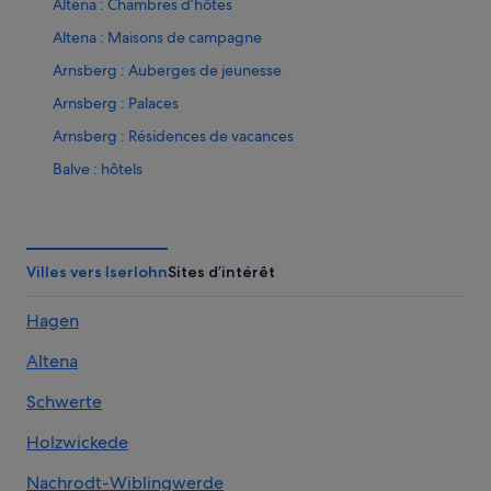
Altena : Chambres d’hôtes
Altena : Maisons de campagne
Arnsberg : Auberges de jeunesse
Arnsberg : Palaces
Arnsberg : Résidences de vacances
Balve : hôtels
Bergkamen : hôtels
Centre-Ville de Dortmund : hôtels Hôtels acceptant les
animaux de compagnie
Villes vers Iserlohn
Sites d’intérêt
Centre-Ville de Dortmund : hôtels Hôtels avec bar
Hagen
Centre-Ville de Dortmund : hôtels Hôtels d’affaires
Centre-Ville de Dortmund : hôtels Hôtels historiques
Altena
Centre-Ville de Dortmund : hôtels Hôtels d’aventure
Schwerte
Centre-Ville de Dortmund : hôtels Hôtels pas chers
Holzwickede
Centre-Ville de Dortmund : hôtels
Nachrodt-Wiblingwerde
Dortmund : Appart’hôtels