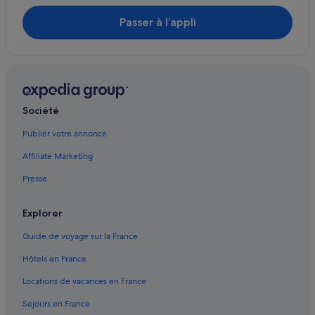
Dortmund : Maisons de campagne
Passer à l’appli
Dortmund : Maisons de ville
Dortmund : Résidences de vacances
Dortmund : Complexes hôteliers
Eving : hôtels
Société
Fröndenberg/Ruhr : Résidences de vacances
Publier votre annonce
Gare centrale de Dortmund : Auberges de jeunesse
Affiliate Marketing
Gare centrale de Dortmund : hôtels à proximité
Gare de Dortmund-Hörde : hôtels à proximité
Presse
Gare de Dortmund Signal Iduna Park : hôtels à proximité
Explorer
Gare de Witten-Annen Nord S-Bahn : Pensions
Guide de voyage sur la France
Hagen : Appart’hôtels
Hôtels en France
Hagen-Hohenlimburg : hôtels
Locations de vacances en France
Hagen : hôtels Hôtels acceptant les animaux de
compagnie
Séjours en France