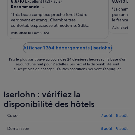
août
8,8
/
10
Excellent ! (217 avis)
8,8
/
10
Excel
Recommande ...
au 24
"La chambre 
août.
"Très beau complexe proche foret.Cadre
personnel c
verdoyant et etang . Chambre tres
le francais 
confortable,spacieuse et moderne. SdB
vraiment tre
Avis laissé le 8
remarquable. Prestation haut de gamme. Seul hic
Avis laissé le 1 avr. 2023
... Repas assez honéreux ,petit dej 24 euros...!
Autre point positif Accès spa ... Acces rapide à
voie rapide ."
Afficher 1 364 hébergements (Iserlohn)
Prix le plus bas trouvé au cours des 24 dernières heures sur la base d’un
séjour d’une nuit pour 2 adultes. Les prix et la disponibilité sont
susceptibles de changer. D’autres conditions peuvent s’appliquer.
Iserlohn : vérifiez la
disponibilité des hôtels
Consulter
Ce soir
7 août - 8 août
les
prix
Consulter
Demain soir
8 août - 9 août
à
les