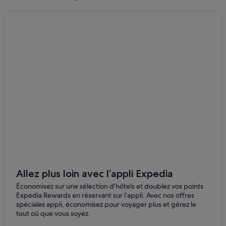
Dortmund : Auberges de jeunesse
Menden
Dortmund : Chambres d’hôtes
Hemer
Dortmund : Maison d’hôtes
Hagen-Hohenlimburg
Dortmund : hôtels Hôtels acceptant les animaux de
compagnie
Letmathe
Dortmund : hôtels Hôtels avec bar
Dortmund : hôtels Hôtels avec parking
Dortmund : hôtels Hôtels-boutiques
Dortmund : hôtels Hôtels de luxe
Dortmund : hôtels Hôtels familiaux
Dortmund : hôtels Hôtels avec centre de fitness
Allez plus loin avec l’appli Expedia
Dortmund : hôtels Hôtels avec spa
Économisez sur une sélection d’hôtels et doublez vos points
Dortmund : hôtels Hôtels pas chers
Expedia Rewards en réservant sur l’appli. Avec nos offres
Dortmund : hôtels Séjours réservés aux adultes
spéciales appli, économisez pour voyager plus et gérez le
tout où que vous soyez.
Dortmund : hôtels