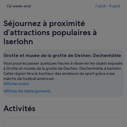
Iserlohn
prix
Consulter
Ce week-end
7 août - 9 août
pour
à
les
cette
Iserlohn
prix
Séjournez à proximité
nuit,
pour
à
7
demain
Iserlohn
d’attractions populaires à
août
soir,
pour
Iserlohn
-
8
ce
8
août
week-
août
-
end,
Grotte et musée de la grotte de Dechen, Dechenhöhle
9
7
Vous pourrez passer quelques heures à observer les objets exposés
août
août
à Grotte et musée de la grotte de Dechen, Dechenhöhle à Iserlohn.
-
Cette région fera le bonheur des amateurs de sport grâce à ses
9
matchs de football américain.
août
Afficher moins
Afficher les hébergements
Activités
Dortmund : Promenade surprise avec un habitant de la ville