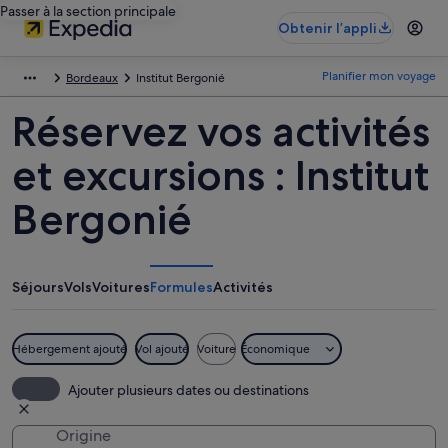
Passer à la section principale
Obtenir l’appli
Planifier mon voyage
Bordeaux
Institut Bergonié
Réservez vos activités
et excursions : Institut
Bergonié
Séjours
Vols
Voitures
Formules
Activités
Hébergement ajouté
Vol ajouté
Voiture
Économique
Ajouter plusieurs dates ou destinations
Origine