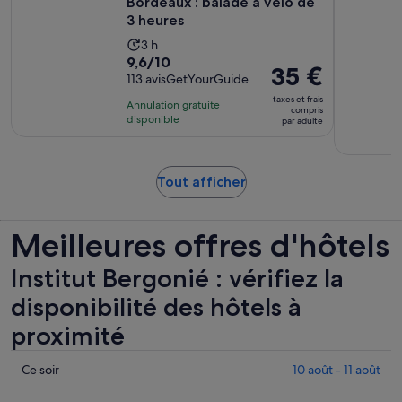
Bordeaux : balade à vélo de
3 heures
Durée
3 h
9.6
9,6/10
de
Le
35 €
sur
113 avisGetYourGuide
l’activité :
prix
10
3 heures
taxes et frais
Annulation gratuite
est
compris
pour
disponible
par adulte
de 35 €.
113 avis
par
adulte
S’ouvre
Tout afficher
dans
un
Meilleures offres d'hôtels
nouvel
onglet.
Institut Bergonié : vérifiez la
disponibilité des hôtels à
proximité
Consulter
Ce soir
10 août - 11 août
les