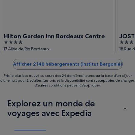
Hilton Garden Inn Bordeaux Centre
JOST
4
3
Saint
out
out
17 Allée de Rio Bordeaux
18 Rue d
of
of
5
5
Afficher 2 148 hébergements (Institut Bergonié)
Prix le plus bas trouvé au cours des 24 dernières heures sur la base d’un séjour
d’une nuit pour 2 adultes. Les prix et la disponibilité sont susceptibles de changer.
D’autres conditions peuvent s’appliquer.
Explorez un monde de
voyages avec Expedia