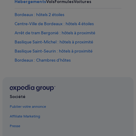
Hébergements
Vols
Formules
Voitures
Bordeaux : hôtels 2 étoiles
Centre-Ville de Bordeaux : hôtels 4 étoiles
Arrêt de tram Bergonié : hôtels à proximité
Basilique Saint-Michel : hôtels à proximité
Basilique Saint-Seurin : hôtels à proximité
Bordeaux : Chambres d’hôtes
Bordeaux : Châteaux
Bordeaux : Châteaux
Bordeaux : Maison d’hôtes
Bordeaux : hôtels Hôtels avec suites
Société
Bordeaux : hôtels Hôtels dans un domaine viticole
Publier votre annonce
Bordeaux : hôtels Hôtels-boutiques
Affiliate Marketing
Bordeaux : hôtels Hôtels de luxe
Presse
Bordeaux : hôtels Hôtels LGBTQIA+ friendly