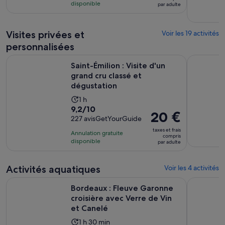
pour
disponible
par adulte
de 23 €.
114 avis
par
adulte
Visites privées et
Voir les 19 activités
personnalisées
S’
Saint-Émilion : Visite d'un grand cru classé et dégustation
Bordeaux 
Saint-Émilion : Visite d'un
grand cru classé et
dégustation
Durée
1 h
9.2
9,2/10
de
Le
20 €
sur
227 avisGetYourGuide
l’activité :
prix
10
1 heure
taxes et frais
Annulation gratuite
est
compris
pour
disponible
par adulte
de 20 €.
227 avis
par
adulte
Activités aquatiques
Voir les 4 activités
Bordeaux : Fleuve Garonne croisière avec Verre de Vin et C
GUIDEE c
Bordeaux : Fleuve Garonne
croisière avec Verre de Vin
et Canelé
Durée
1 h 30 min