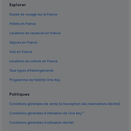
Explorer
Bordeaux : hôtels Hôtels familiaux
Bordeaux : hôtels Hôtels avec restaurant
Guide de voyage sur la France
Bordeaux : hôtels Hôtels pour faire du shopping
Hôtels en France
Bordeaux : hôtels Hôtels avec spa
Locations de vacances en France
Bordeaux : hôtels Hôtels au ski
Séjours en France
Bordeaux : hôtels
Vols en France
Bordeaux : hôtels à proximité
Locations de voiture en France
Bordeaux : Maisons de campagne
Tous types d'hébergements
Bordeaux : Palaces
Programme de fidélité One Key
Bordeaux : Motels
Centre-Ville de Bordeaux : hôtels Hôtels acceptant les
Politiques
animaux de compagnie
Conditions générales de vente (à l’exception des réservations Abritel)
Centre-Ville de Bordeaux : hôtels Hôtels avec bar
Conditions générales d’utilisation de One Key™
Centre-Ville de Bordeaux : hôtels Hôtels avec parking
Conditions générales d’utilisation Abritel
Centre-Ville de Bordeaux : hôtels Hôtels avec piscine