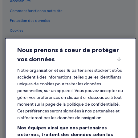
Accessibilité
Centre-Ville de Bordeaux : hôtels Hôtels d’affaires
Comment fonctionne notre site
Centre-Ville de Bordeaux : hôtels Hôtels dans un
domaine viticole
Protection des données
Centre-Ville de Bordeaux : hôtels Hôtels écologiques
Cookies
Centre-Ville de Bordeaux : hôtels Hôtels historiques
Conditions générales d'utilisation
Centre-Ville de Bordeaux : hôtels Hôtels avec restaurant
Nous prenons à coeur de protéger
Mentions légales / Nous contacter
Centre-Ville de Bordeaux : hôtels Hôtels tout compris
vos données
Directives de contenu et signalement de contenus
Centre-Ville de Bordeaux : hôtels Hôtels avec vue sur
l’océan
Notre organisation et ses
16
partenaires stockent et/ou
Aide
accèdent à des informations, telles que les identifiants
Nouvelle-Aquitaine : hôtels Hôtels dans un domaine
uniques de cookies pour traiter les données
viticole
Assistance
personnelles, sur un appareil. Vous pouvez accepter ou
Nouvelle-Aquitaine : hôtels Hôtels avec spa
Annuler votre vol
gérer vos préférences en cliquant ci-dessous ou à tout
Nouvelle-Aquitaine : hôtels Hôtels d’aventure
moment sur la page de la politique de confidentialité.
Annuler une réservation d'hôtel ou de location de vacances
Ces préférences seront signalées à nos partenaires et
Église du Sacré-Coeur : hôtels à proximité
Délais de remboursement
n’affecteront pas les données de navigation.
Gare de Bordeaux-Saint-Jean : Chambres d’hôtes
Utiliser un bon de réduction Expedia
Nos équipes ainsi que nos partenaires
Gare de Bordeaux-Saint-Jean : Motels
externes, traitent des données selon les
Documents de voyage internationaux