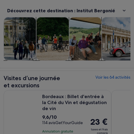
Découvrez cette destination : Institut Bergonié
S’ouvre dans un nouvel ong
S’ouvre dans un nouvel on
S
Visites d’une journée et excursions
Histoire et culture
Gastronomie et vie nocturne
Visites privées
Visites d’une
Histoire et
Gastronomie
Visites privées
journée et
culture
et vie
et
excursions
nocturne
personnalisée
Visites d’une journée
Voir les 64 activités
et excursions
Bordeaux : Billet d'entrée à la Cité du Vin et dégustation de 
Bordeaux :
Bordeaux : Billet d'entrée à
la Cité du Vin et dégustation
de vin
9.6
9,6/10
Le
23 €
sur
114 avisGetYourGuide
prix
10
taxes et frais
Annulation gratuite
est
compris