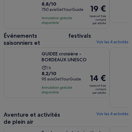
8.8
8,8/10
de
Le
19 €
sur
750 avisGetYourGuide
l’activité :
prix
10
1 heure
taxes et frais
Annulation gratuite
est
compris
pour
et
disponible
par adulte
de 19 €.
750 avis
30 minutes
par
Événements
festivals
adulte
saisonniers et
Voir les 4 activités
S’ouvre dans un nou
GUIDEE croisière - BORDEAUX UNESCO
Visite gui
GUIDEE croisière -
BORDEAUX UNESCO
Durée
1 h
8.2
8,2/10
de
Le
14 €
sur
95 avisGetYourGuide
l’activité :
prix
10
1 heure
taxes et frais
Annulation gratuite
est
compris
pour
disponible
par adulte
de 14 €.
95 avis
par
adulte
Aventure et activités
Voir les 4 activités
de plein air
S’ouvre dans un nouvel 
Bordeaux : balade à vélo de 3 heures
Bordeaux :