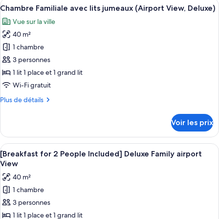
Afficher
Une chambre d’hôtel avec deux lits, u
(Deluxe)
12
de
Chambre Familiale avec lits jumeaux (Airport View, Deluxe)
toutes
chambre
Vue sur la ville
Chambre
les
Familiale,
40 m²
photos
vue
pour
1 chambre
montagne
ce
(Deluxe)
3 personnes
type
1 lit 1 place et 1 grand lit
de
Wi-Fi gratuit
chambre :
Plus
Plus de détails
Chambre
de
Familiale
détails
Voir les prix
avec
sur
le
lits
type
Afficher
Une chambre d’hôtel moderne avec deu
jumeaux
10
de
[Breakfast for 2 People Included] Deluxe Family airport
toutes
(Airport
chambre
View
Chambre
les
View,
40 m²
Familiale
photos
Deluxe)
avec
1 chambre
pour
lits
3 personnes
ce
jumeaux
(Airport
type
1 lit 1 place et 1 grand lit