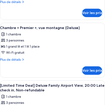
Mountain
Plus
Plus de détails
chambre :
View
de
Deluxe
détails
Voir les prix
sur
Twin
le
Airport
type
Afficher
Une chambre d’hôtel moderne avec deu
View
11
de
Chambre « Premier », vue montagne (Deluxe)
toutes
chambre
1 chambre
Deluxe
les
Twin
3 personnes
photos
Airport
pour
1 grand lit et 1 lit 1 place
View
ce
Wi-Fi gratuit
type
Plus
Plus de détails
de
de
chambre :
détails
Voir les prix
sur
Chambre
le
«
type
Afficher
Une chambre d’hôtel moderne avec deu
Premier
11
de
[Limited Time Deal] Deluxe Family Airport View, 20:00 Late
toutes
chambre
»,
check in, Non-refundable
Chambre
les
vue
1 chambre
«
photos
montagne
Premier
3 personnes
pour