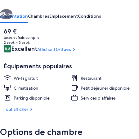
cédent
Suivant
60+
Présentation
Chambres
Emplacement
Conditions
Le
69 €
prix
taxes et frais compris
actuel
2 sept. - 3 sept.
est
Avis
Excellent
8,8
Afficher 1 073 avis
8,8 sur 10
de
voyageurs
69 €.
Équipements populaires
Wi-Fi gratuit
Restaurant
Façade de l’hébergement
Climatisation
Petit déjeuner disponible
Parking disponible
Services d’affaires
Tout afficher
Options de chambre