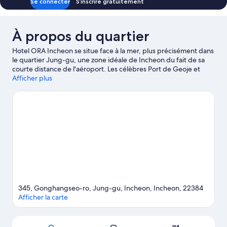
Se connecter
S’inscrire gratuitement
Airport
Room
With
View
Airport
À propos du quartier
View
Hotel ORA Incheon se situe face à la mer, plus précisément dans
le quartier Jung-gu, une zone idéale de Incheon du fait de sa
courte distance de l'aéroport. Les célèbres Port de Geoje et
SKY72 Golf Club valent le détour si un minimum d'action est à
Afficher plus
l'ordre du jour. L'aventure, très peu pour vous ? Vous préférez
vous poser et apprécier la beauté naturelle des lieux ? Partez à la
découverte des non moins emblématiques Plage de Marsian et
Plage Dongmak. Pensez également à ajouter Casino Paradise
City à votre liste de choses à voir.
Consultez notre guide de
voyage sur Incheon
345, Gonghangseo-ro, Jung-gu, Incheon, Incheon, 22384
Afficher la carte
Carte