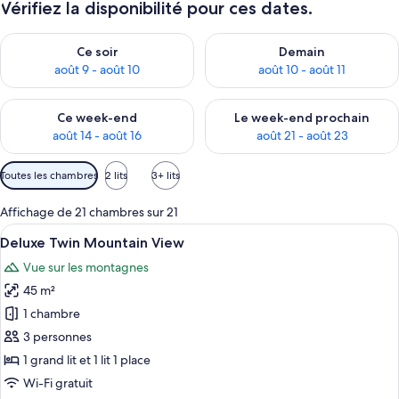
Vérifiez la disponibilité pour ces dates.
Vérifier la disponibilité pour ce soir août 9 - août 10
Vérifier la disponibilité pour 
Ce soir
Demain
août 9 - août 10
août 10 - août 11
Vérifier la disponibilité pour ce week-end août 14 - août 16
Vérifier la disponibilité pour
Ce week-end
Le week-end prochain
août 14 - août 16
août 21 - août 23
Filtres
Toutes les chambres
2 lits
3+ lits
disponibles
pour
Affichage de 21 chambres sur 21
les
Afficher
Une chambre d’hôtel avec un grand lit
10
Deluxe Twin Mountain View
chambres
toutes
Vue sur les montagnes
les
45 m²
photos
pour
1 chambre
ce
3 personnes
type
1 grand lit et 1 lit 1 place
de
Wi-Fi gratuit
chambre :