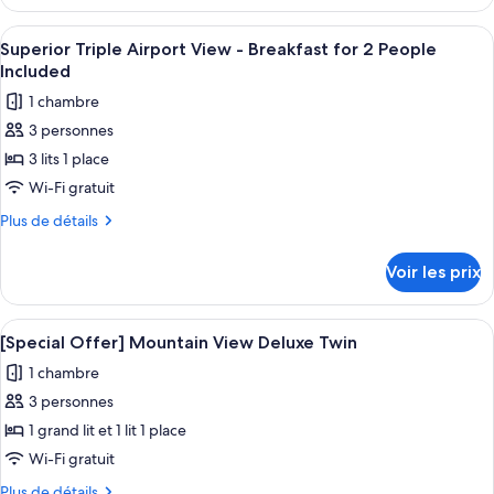
le
Triple
type
Afficher
Une chambre d’hôtel avec deux lits, u
Airport
10
de
Superior Triple Airport View - Breakfast for 2 People
toutes
chambre
View
Included
Superior
les
1 chambre
Triple
photos
Airport
3 personnes
pour
View
3 lits 1 place
ce
type
Wi-Fi gratuit
de
Plus
Plus de détails
chambre :
de
détails
Superior
Voir les prix
sur
Triple
le
Airport
type
Afficher
Une chambre d’hôtel avec un grand lit
10
View
de
[Special Offer] Mountain View Deluxe Twin
toutes
chambre
-
1 chambre
Superior
les
Breakfast
Triple
3 personnes
photos
for
Airport
pour
1 grand lit et 1 lit 1 place
View
2
ce
-
Wi-Fi gratuit
People
Breakfast
type
Included
Plus
Plus de détails