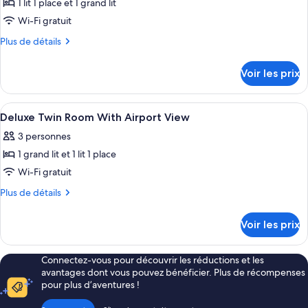
Offer]
1 lit 1 place et 1 grand lit
photos
View
Deluxe
pour
Wi-Fi gratuit
Family
ce
Airport
Plus
Plus de détails
View
type
de
détails
de
Voir les prix
sur
chambre :
le
Deluxe
type
Afficher
Literie de qualité supérieure, bureau, 
9
Family
de
Deluxe Twin Room With Airport View
toutes
chambre
Room
3 personnes
Deluxe
les
With
Family
1 grand lit et 1 lit 1 place
photos
Mountain
Room
pour
Wi-Fi gratuit
With
View
ce
Mountain
Plus
Plus de détails
View
type
de
détails
de
Voir les prix
sur
chambre :
le
Deluxe
type
Connectez-vous pour découvrir les réductions et les
Twin
de
avantages dont vous pouvez bénéficier. Plus de récompenses
chambre
Room
pour plus d’aventures !
Deluxe
With
Twin