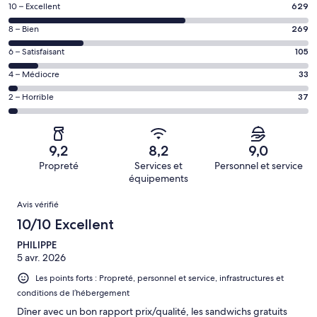
Note
10 – Excellent
629
des
Note
8 – Bien
269
voyageurs
des
de 10
Note
6 – Satisfaisant
105
voyageurs
(Excellent),
des
de 8
Note
4 – Médiocre
33
d’après 629 avis
voyageurs
(Bien),
des
sur 1073.
de 6
Note
2 – Horrible
37
d’après 269 avis
voyageurs
(Satisfaisant),
des
sur 1073.
de 4
d’après 105 avis
voyageurs
(Médiocre),
sur 1073.
de 2
d’après 33 avis
9,2
8,2
9,0
(Horrible),
sur 1073.
Propreté
Services et
Personnel et service
d’après 37 avis
équipements
sur 1073.
Avis
Avis vérifié
10/10 Excellent
PHILIPPE
5 avr. 2026
Les points forts : Propreté, personnel et service, infrastructures et
conditions de l’hébergement
Dîner avec un bon rapport prix/qualité, les sandwichs gratuits