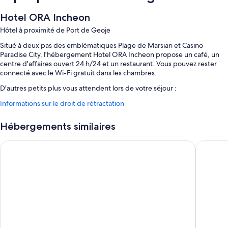
Hotel ORA Incheon
Hôtel à proximité de Port de Geoje
Situé à deux pas des emblématiques Plage de Marsian et Casino
Paradise City, l'hébergement Hotel ORA Incheon propose un café, un
centre d'affaires ouvert 24 h/24 et un restaurant. Vous pouvez rester
connecté avec le Wi-Fi gratuit dans les chambres.
D'autres petits plus vous attendent lors de votre séjour :
Informations sur le droit de rétractation
Petit déjeuner buffet (en supplément), service d'arrivée express et
hébergement non-fumeurs
Hébergements similaires
Une consigne à bagages, distributeur d'eau et salle de réception
Personnel polyglotte, ascenseur et poste informatique
ibis Styles Ambassador Incheon Airport T2
Golden T
Les avis voyageurs sont particulièrement élogieux concernant le
personnel aux petits soins, la proximité avec l'aéroport et la
présentation générale
Caractéristiques des chambres
Les 84 chambres sont agrémentées de touches de confort comme une
literie de qualité supérieure et un système de réglage de la
climatisation, ainsi que des services et équipements comme l'accès Wi-