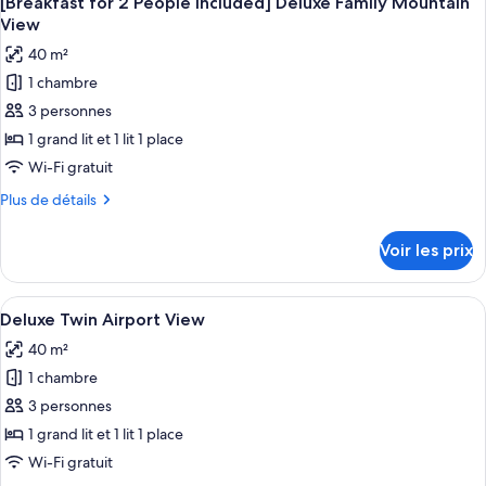
[Breakfast for 2 People Included] Deluxe Family Mountain
toutes
chambre
Deluxe
View
[Breakfast
les
Twin
40 m²
for
photos
Mountain
2
1 chambre
pour
View
People
3 personnes
ce
Included]
Deluxe
type
1 grand lit et 1 lit 1 place
Twin
de
Wi-Fi gratuit
Mountain
chambre :
View
Plus
Plus de détails
[Breakfast
de
for
détails
Voir les prix
sur
2
le
People
type
Afficher
Une chambre d’hôtel avec un grand lit
Included]
10
de
Deluxe Twin Airport View
toutes
chambre
Deluxe
40 m²
[Breakfast
les
Family
for
1 chambre
photos
Mountain
2
pour
3 personnes
View
People
ce
Included]
1 grand lit et 1 lit 1 place
Deluxe
type
Wi-Fi gratuit
Family
de