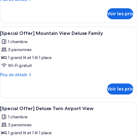
for
de
de
2
chambre :
détails
People
Voir les prix
sur
[Special
Included
le
Offer]
type
Afficher
Une chambre d’hôtel moderne avec deu
Mountain
10
de
[Special Offer] Mountain View Deluxe Family
toutes
chambre
View
1 chambre
[Special
les
Deluxe
Offer]
3 personnes
photos
Twin
Mountain
pour
1 grand lit et 1 lit 1 place
View
ce
Deluxe
Wi-Fi gratuit
Twin
type
Plus
Plus de détails
de
de
chambre :
détails
Voir les prix
sur
[Special
le
Offer]
type
Afficher
Une chambre d’hôtel avec un grand lit
Mountain
10
de
[Special Offer] Deluxe Twin Airport View
toutes
chambre
View
1 chambre
[Special
les
Deluxe
Offer]
3 personnes
photos
Family
Mountain
pour
1 grand lit et 1 lit 1 place
View