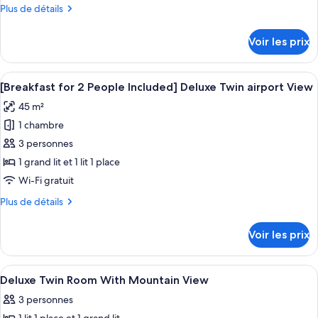
Plus
Plus de détails
Deluxe
de
Twin
détails
Voir les prix
Mountain
sur
le
View
type
Afficher
Une chambre d’hôtel avec un grand lit
10
de
[Breakfast for 2 People Included] Deluxe Twin airport View
toutes
chambre
45 m²
Deluxe
les
Twin
1 chambre
photos
Mountain
pour
3 personnes
View
ce
1 grand lit et 1 lit 1 place
type
Wi-Fi gratuit
de
Plus
Plus de détails
chambre :
de
[Breakfast
détails
Voir les prix
sur
for
le
2
type
Afficher
Literie de qualité supérieure, bureau, 
People
11
de
Deluxe Twin Room With Mountain View
toutes
Included]
chambre
3 personnes
[Breakfast
les
Deluxe
for