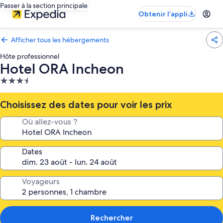
Passer à la section principale
Obtenir l’appli
Afficher tous les hébergements
Hôte professionnel
Hotel ORA Incheon
Hébergement
3.5 étoiles
Choisissez des dates pour voir les prix
Où allez-vous ?
Dates
Voyageurs
Rechercher