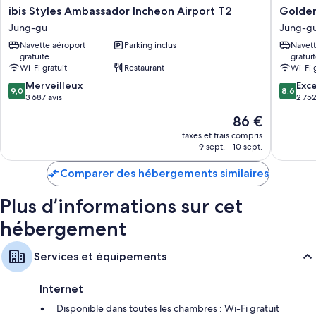
Fi à Internet gratuit et de l'eau minérale (offerte). Les avis voyageurs
ibis
Golden
ibis Styles Ambassador Incheon Airport T2
Golden
sont très favorables concernant la propreté des chambres de
Styles
Tulip
Jung-gu
Jung-g
l'hébergement.
Ambassador
Incheon
Navette aéroport
Parking inclus
Navett
Incheon
Airport
Autres commodités équipant les chambres :
gratuite
gratui
Airport
Hotel
Wi-Fi gratuit
Restaurant
Wi-Fi 
T2
&
Salle de bains avec baignoire relaxante profonde et sèche-cheveux
9.0
8.6
Jung-
Merveilleux
Suites
Exce
9,0
8,6
Télévision LCD avec chaînes par câble
sur
sur
gu
3 687 avis
Jung-
2 752
10,
10,
gu
Réfrigérateur, bouilloire électrique et service de ménage quotidien
Le
86 €
Merveilleux,
Excellen
nouveau
3 687 avis
2 752 av
taxes et frais compris
prix
9 sept. - 10 sept.
est
de
Comparer des hébergements similaires
86 €
Plus d’informations sur cet
hébergement
Services et équipements
Internet
Disponible dans toutes les chambres : Wi-Fi gratuit