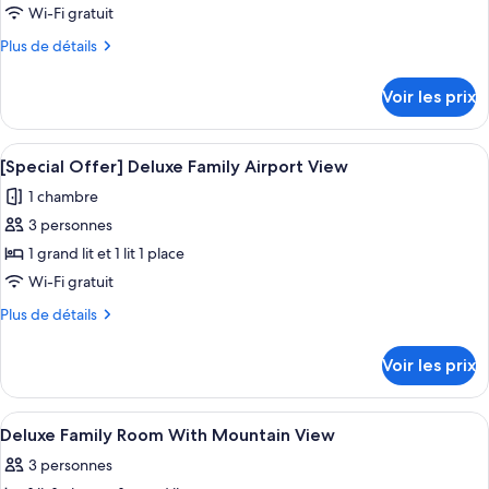
ce
Deluxe
Wi-Fi gratuit
Family
type
Plus
Plus de détails
de
de
chambre :
détails
Voir les prix
sur
[Special
le
Offer]
type
Afficher
Une chambre d’hôtel moderne avec deu
Deluxe
10
de
[Special Offer] Deluxe Family Airport View
toutes
chambre
Twin
1 chambre
[Special
les
Airport
Offer]
3 personnes
photos
View
Deluxe
pour
1 grand lit et 1 lit 1 place
Twin
ce
Airport
Wi-Fi gratuit
View
type
Plus
Plus de détails
de
de
chambre :
détails
Voir les prix
sur
[Special
le
Offer]
type
Afficher
Une chambre d’hôtel moderne avec deux 
Deluxe
8
de
Deluxe Family Room With Mountain View
toutes
chambre
Family
3 personnes
[Special
les
Airport