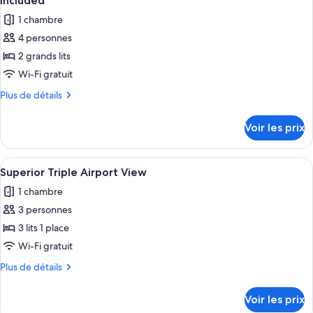
Included
Premium
les
1 chambre
Family
photos
Airpot
4 personnes
pour
View
2 grands lits
ce
type
Wi-Fi gratuit
de
Plus
Plus de détails
chambre :
de
détails
Premium
Voir les prix
sur
Family
le
Airport
type
Afficher
Une chambre d’hôtel avec deux lits, u
10
View
de
Superior Triple Airport View
toutes
chambre
-
1 chambre
Premium
les
Breakfast
Family
3 personnes
photos
for
Airport
pour
3 lits 1 place
View
2
ce
-
Wi-Fi gratuit
People
Breakfast
type
Included
Plus
Plus de détails
for
de
de
2
chambre :
détails
People
Voir les prix
sur
Superior
Included